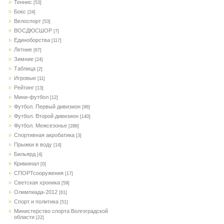
Теннис
[53]
Бокс
[24]
Велоспорт
[53]
ВОСДЮСШОР
[7]
Единоборства
[117]
Летние
[67]
Зимние
[24]
Таблица
[2]
Игровые
[11]
Рейтинг
[13]
Мини-футбол
[12]
Футбол. Первый дивизион
[96]
Футбол. Второй дивизион
[140]
Футбол. Межсезонье
[286]
Спортивная акробатика
[3]
Прыжки в воду
[14]
Бильярд
[4]
Криминал
[0]
СПОРТсооружения
[17]
Светская хроника
[59]
Олимпиада-2012
[61]
Спорт и политика
[51]
Министерство спорта Волгоградской
области
[22]