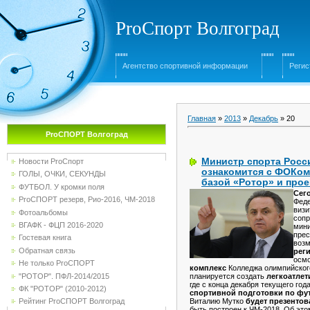
ProСпорт Волгоград
Агентство спортивной информации
Регис
Главная
»
2013
»
Декабрь
»
20
ProСПОРТ Волгоград
Министр спорта Росс
Новости ProСпорт
ознакомится с ФОКом
ГОЛЫ, ОЧКИ, СЕКУНДЫ
базой «Ротор» и прое
ФУТБОЛ. У кромки поля
Сего
ProСПОРТ резерв, Рио-2016, ЧМ-2018
Фед
визи
Фотоальбомы
сопр
ВГАФК - ФЦП 2016-2020
мини
прес
Гостевая книга
возм
Обратная связь
рег
осм
Не только ProСПОРТ
комплекс
Колледжа олимпийског
"РОТОР". ПФЛ-2014/2015
планируется создать
легкоатлет
где с конца декабря текущего го
ФК "РОТОР" (2010-2012)
спортивной подготовки по фу
Виталию Мутко
будет презентов
Рейтинг ProСПОРТ Волгоград
быть построен к ЧМ-2018. Об эт