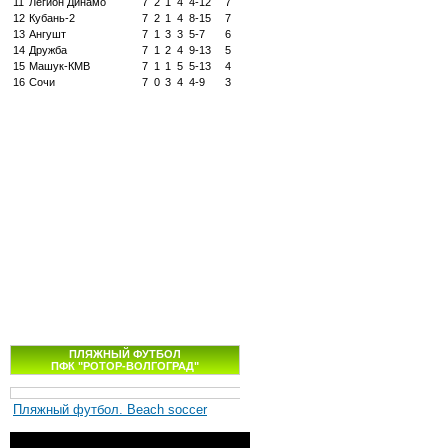
11
Легион Динамо
7
2
1
4
4-12
7
12
Кубань-2
7
2
1
4
8-15
7
13
Ангушт
7
1
3
3
5-7
6
14
Дружба
7
1
2
4
9-13
5
15
Машук-КМВ
7
1
1
5
5-13
4
16
Сочи
7
0
3
4
4-9
3
ПЛЯЖНЫЙ ФУТБОЛ
ПФК "РОТОР-ВОЛГОГРАД"
Пляжный футбол. Beach soccer