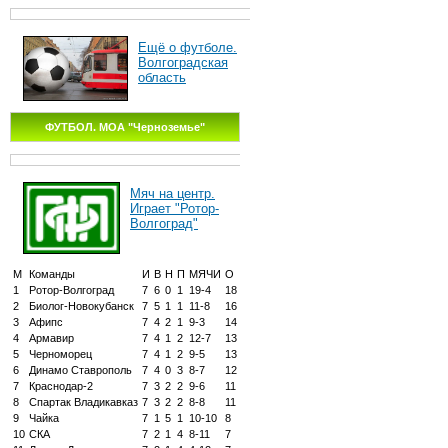
Ещё о футболе.
Волгоградская
область
ФУТБОЛ. МОА "Черноземье"
Мяч на центр.
Играет "Ротор-
Волгоград"
М
Команды
И
В
Н
П
МЯЧИ
О
1
Ротор-Волгоград
7
6
0
1
19-4
18
2
Биолог-Новокубанск
7
5
1
1
11-8
16
3
Афипс
7
4
2
1
9-3
14
4
Армавир
7
4
1
2
12-7
13
5
Черноморец
7
4
1
2
9-5
13
6
Динамо Ставрополь
7
4
0
3
8-7
12
7
Краснодар-2
7
3
2
2
9-6
11
8
Спартак Владикавказ
7
3
2
2
8-8
11
9
Чайка
7
1
5
1
10-10
8
10
СКА
7
2
1
4
8-11
7