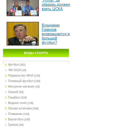
"Ротор" за
образец должен
взять ЦСКА
Владимир
Горюнов
возвращается в
большой
футбол?
ВИДЫ СПОРТА
Футбол
[391]
ЧМ-2018
[19]
Первенство ФНЛ
[143]
Пляжный футбол
[159]
Фигурное катание
[18]
Хоккей
[50]
Гандбол
[318]
Водное поло
[138]
Легкая атлетика
[206]
Плавание
[244]
Баскетбол
[166]
Гребля
[95]