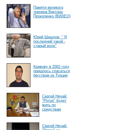
Памяти великого
тренера Виктора
Прокопенко (ВИДЕО)
Юрий Шишлов: " Я
последний такой -
старый волк"
Кривову в 2002 году
пришлось спасаться
бегством из Турции
Сергей Нечай:
"Ротор" будет
жить по
средствам
Сергей Нечай: