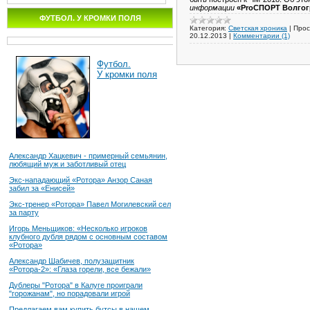
информации
«ProСПОРТ Волгог
ФУТБОЛ. У КРОМКИ ПОЛЯ
Категория:
Светская хроника
|
Прос
20.12.2013
|
Комментарии (1)
Футбол.
У кромки поля
Александр Хацкевич - примерный семьянин,
любящий муж и заботливый отец
Экс-нападающий «Ротора» Анзор Саная
забил за «Енисей»
Экс-тренер «Ротора» Павел Могилевский сел
за парту
Игорь Меньщиков: «Несколько игроков
клубного дубля рядом с основным составом
«Ротора»
Александр Шабичев, полузащитник
«Ротора-2»: «Глаза горели, все бежали»
Дублеры "Ротора" в Калуге проиграли
"горожанам", но порадовали игрой
Предлагаем вам купить бутсы в нашем