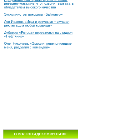
интернет-магазине, что позволит вам стать
обладателем высокого качества
Экс-министры покорили «Байконур»
Лев Иванов: «Игра и результат – лучшая
реклама для любой команды»
Дублеры «Ротора» переезжают на стадион
«Нефтяник»
Олег Николаев: «Эмоции, переполнявшие
меня, разделил с командой»
О ВОЛГОГРАДСКОМ ФУТБОЛЕ