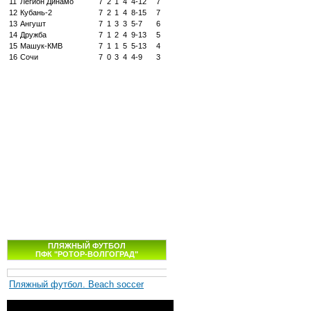
11
Легион Динамо
7
2
1
4
4-12
7
12
Кубань-2
7
2
1
4
8-15
7
13
Ангушт
7
1
3
3
5-7
6
14
Дружба
7
1
2
4
9-13
5
15
Машук-КМВ
7
1
1
5
5-13
4
16
Сочи
7
0
3
4
4-9
3
ПЛЯЖНЫЙ ФУТБОЛ
ПФК "РОТОР-ВОЛГОГРАД"
Пляжный футбол. Beach soccer