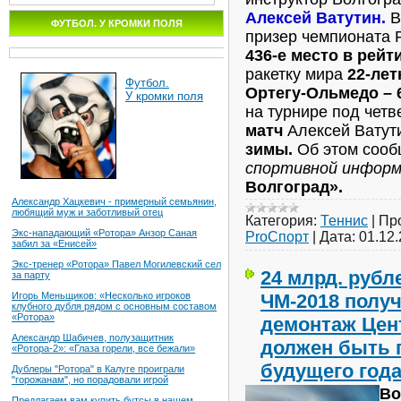
Алексей Ватутин.
В
ФУТБОЛ. У КРОМКИ ПОЛЯ
призер чемпионата 
436-е место в рейт
ракетку мира
22-лет
Футбол.
Ортегу-Ольмедо – 6:
У кромки поля
на турнире под чет
матч
Алексей Ватут
зимы.
Об этом соо
спортивной инфор
Волгоград».
Александр Хацкевич - примерный семьянин,
любящий муж и заботливый отец
Категория:
Теннис
|
Пр
Экс-нападающий «Ротора» Анзор Саная
ProСпорт
|
Дата:
01.12
забил за «Енисей»
Экс-тренер «Ротора» Павел Могилевский сел
24 млрд. рубл
за парту
ЧМ-2018 получ
Игорь Меньщиков: «Несколько игроков
клубного дубля рядом с основным составом
«Ротора»
демонтаж Цен
Александр Шабичев, полузащитник
должен быть 
«Ротора-2»: «Глаза горели, все бежали»
будущего год
Дублеры "Ротора" в Калуге проиграли
"горожанам", но порадовали игрой
Во
Предлагаем вам купить бутсы в нашем