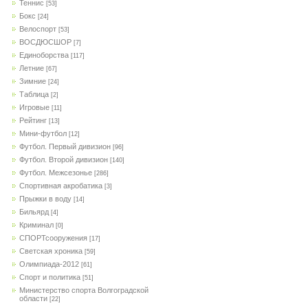
Теннис
[53]
Бокс
[24]
Велоспорт
[53]
ВОСДЮСШОР
[7]
Единоборства
[117]
Летние
[67]
Зимние
[24]
Таблица
[2]
Игровые
[11]
Рейтинг
[13]
Мини-футбол
[12]
Футбол. Первый дивизион
[96]
Футбол. Второй дивизион
[140]
Футбол. Межсезонье
[286]
Спортивная акробатика
[3]
Прыжки в воду
[14]
Бильярд
[4]
Криминал
[0]
СПОРТсооружения
[17]
Светская хроника
[59]
Олимпиада-2012
[61]
Спорт и политика
[51]
Министерство спорта Волгоградской
области
[22]