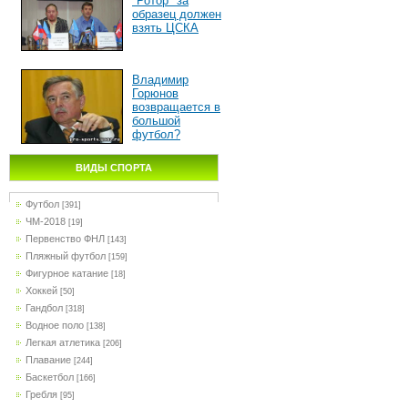
"Ротор" за
образец должен
взять ЦСКА
Владимир
Горюнов
возвращается в
большой
футбол?
ВИДЫ СПОРТА
Футбол
[391]
ЧМ-2018
[19]
Первенство ФНЛ
[143]
Пляжный футбол
[159]
Фигурное катание
[18]
Хоккей
[50]
Гандбол
[318]
Водное поло
[138]
Легкая атлетика
[206]
Плавание
[244]
Баскетбол
[166]
Гребля
[95]