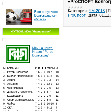
«ProСПОРТ Волгог
Категория:
ЧМ-2018
|
П
Ещё о футболе.
ProСпорт
|
Дата:
01.12
Волгоградская
область
ФУТБОЛ. МОА "Черноземье"
Мяч на центр.
Играет "Ротор-
Волгоград"
М
Команды
И
В
Н
П
МЯЧИ
О
1
Ротор-Волгоград
7
6
0
1
19-4
18
2
Биолог-Новокубанск
7
5
1
1
11-8
16
3
Афипс
7
4
2
1
9-3
14
4
Армавир
7
4
1
2
12-7
13
5
Черноморец
7
4
1
2
9-5
13
6
Динамо Ставрополь
7
4
0
3
8-7
12
7
Краснодар-2
7
3
2
2
9-6
11
8
Спартак Владикавказ
7
3
2
2
8-8
11
9
Чайка
7
1
5
1
10-10
8
10
СКА
7
2
1
4
8-11
7