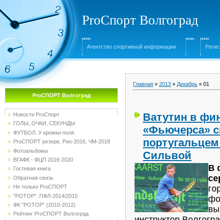
ProСпорт Волгоград
Агентство спортивной информации
Регис
Главная
»
2013
»
Декабрь
»
01
ProСПОРТ Волгоград
Ватутин в фи
Новости ProСпорт
ГОЛЫ, ОЧКИ, СЕКУНДЫ
«Фьючерса» с
ФУТБОЛ. У кромки поля
португальцем
ProСПОРТ резерв, Рио-2016, ЧМ-2018
Фотоальбомы
Сильвой
ВГАФК - ФЦП 2016-2020
В 
Гостевая книга
се
Обратная связь
го
Не только ProСПОРТ
"РОТОР". ПФЛ-2014/2015
ф
ФК "РОТОР" (2010-2012)
вы
Рейтинг ProСПОРТ Волгоград
инструктор Волгог