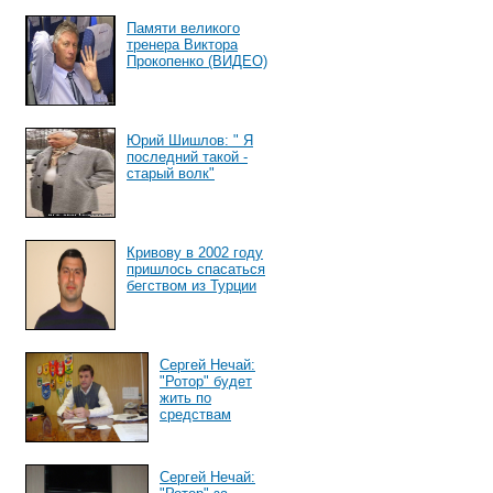
Памяти великого
тренера Виктора
Прокопенко (ВИДЕО)
Юрий Шишлов: " Я
последний такой -
старый волк"
Кривову в 2002 году
пришлось спасаться
бегством из Турции
Сергей Нечай:
"Ротор" будет
жить по
средствам
Сергей Нечай: