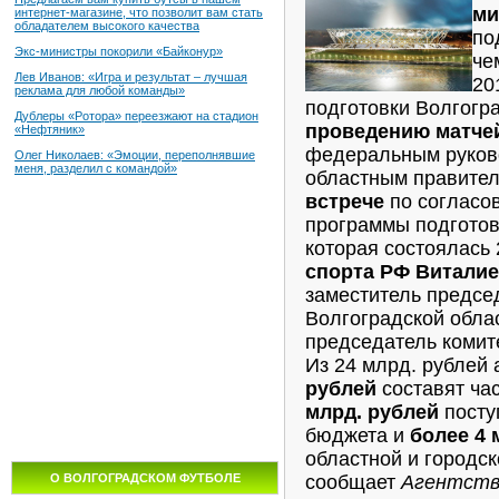
ми
интернет-магазине, что позволит вам стать
обладателем высокого качества
по
Экс-министры покорили «Байконур»
че
Лев Иванов: «Игра и результат – лучшая
20
реклама для любой команды»
подготовки Волгогр
Дублеры «Ротора» переезжают на стадион
проведению матче
«Нефтяник»
федеральным руков
Олег Николаев: «Эмоции, переполнявшие
меня, разделил с командой»
областным правите
встрече
по согласо
программы подготов
которая состоялась
спорта РФ Витали
заместитель предсе
Волгоградской обла
председатель комит
Из 24 млрд. рублей
рублей
составят ча
млрд. рублей
посту
бюджета и
более 4 
областной и городс
сообщает
Агентств
О ВОЛГОГРАДСКОМ ФУТБОЛЕ