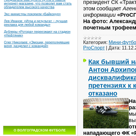
президент СК «Трак
интернет-магазине, что позволит вам стать
обладателем высокого качества
этом сообщает
Аген
информации
«ProСП
Экс-министры покорили «Байконур»
На фото: Александ
Лев Иванов: «Игра и результат – лучшая
реклама для любой команды»
почетным трофеем
Дублеры «Ротора» переезжают на стадион
«Нефтяник»
Категория:
Мини-футб
Олег Николаев: «Эмоции, переполнявшие
меня, разделил с командой»
ProСпорт
|
Дата:
11.12
Как бывший н
Антон Архипо
дисквалифика
претензиях к 
отказано
На
ра
мы
вы
от
О ВОЛГОГРАДСКОМ ФУТБОЛЕ
нападающего ФК «