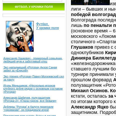
из
ФУТБОЛ. У КРОМКИ ПОЛЯ
лиги – бывших и ны
победой волгоград
Волгограда последн
Футбол.
лишь
по пенальти п
У кромки поля
(основное время – 6
московского «Локом
столичного «Спарта
Глушаков
привез с 
одноклубников
Кири
Динияра Билялетд
Александр Хацкевич - примерный семьянин,
любящий муж и заботливый отец
«железнодорожник
Экс-нападающий «Ротора» Анзор Саная
ставшего лучшим бо
забил за «Енисей»
турнире принимали 
Экс-тренер «Ротора» Павел Могилевский сел
прошлом форвард
А
за парту
полузащитник «Рото
Игорь Меньщиков: «Несколько игроков
клубного дубля рядом с основным составом
Михаил Осинов.
Ко
«Ротора»
кстати, осталась
за 
Александр Шабичев, полузащитник
по итогам которого 
«Ротора-2»: «Глаза горели, все бежали»
Александр Яцко
бы
Дублеры "Ротора" в Калуге проиграли
"горожанам", но порадовали игрой
защитником. Подроб
Предлагаем вам купить бутсы в нашем