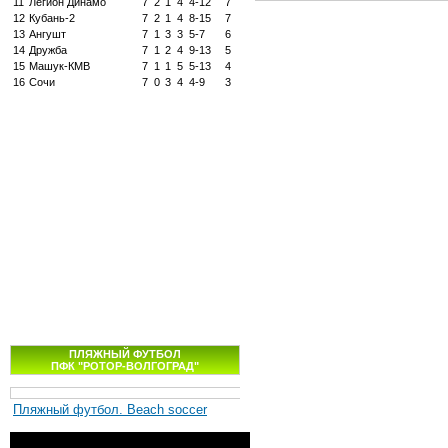
11
Легион Динамо
7
2
1
4
4-12
7
12
Кубань-2
7
2
1
4
8-15
7
13
Ангушт
7
1
3
3
5-7
6
14
Дружба
7
1
2
4
9-13
5
15
Машук-КМВ
7
1
1
5
5-13
4
16
Сочи
7
0
3
4
4-9
3
ПЛЯЖНЫЙ ФУТБОЛ
ПФК "РОТОР-ВОЛГОГРАД"
Пляжный футбол. Beach soccer