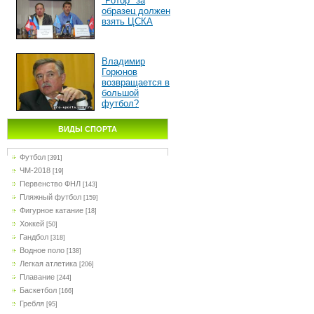
"Ротор" за
образец должен
взять ЦСКА
Владимир
Горюнов
возвращается в
большой
футбол?
ВИДЫ СПОРТА
Футбол
[391]
ЧМ-2018
[19]
Первенство ФНЛ
[143]
Пляжный футбол
[159]
Фигурное катание
[18]
Хоккей
[50]
Гандбол
[318]
Водное поло
[138]
Легкая атлетика
[206]
Плавание
[244]
Баскетбол
[166]
Гребля
[95]