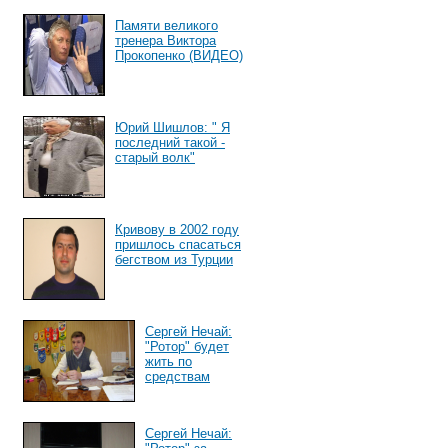
Памяти великого
тренера Виктора
Прокопенко (ВИДЕО)
Юрий Шишлов: " Я
последний такой -
старый волк"
Кривову в 2002 году
пришлось спасаться
бегством из Турции
Сергей Нечай:
"Ротор" будет
жить по
средствам
Сергей Нечай: