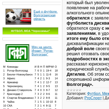
который был уволен 
появление на рабоч
Ещё о футболе.
алкогольного опьян
Волгоградская
обратился
с заявл
область
футболиста дискв
обратился сразу
с 
ФУТБОЛ. МОА "Черноземье"
заявлениями
, в у
итоге ему было отк
дисквалификации 
Мяч на центр.
доброй воле
своего
Играет "Ротор-
решил отозвать сво
Волгоград"
подробностях в э
рассказал юрисконсу
М
Команды
И
В
Н
П
МЯЧИ
О
юридической служб
1
Ротор-Волгоград
7
6
0
1
19-4
18
Дягилев
. Об этом 
2
Биолог-Новокубанск
7
5
1
1
11-8
16
спортивной инфор
3
Афипс
7
4
2
1
9-3
14
4
Армавир
7
4
1
2
12-7
13
Волгоград».
5
Черноморец
7
4
1
2
9-5
13
6
Динамо Ставрополь
7
4
0
3
8-7
12
Категория:
Футбол. Ме
7
Краснодар-2
7
3
2
2
9-6
11
Добавил:
ProСпорт
|
Да
8
Спартак Владикавказ
7
3
2
2
8-8
11
9
Чайка
7
1
5
1
10-10
8
10
СКА
7
2
1
4
8-11
7