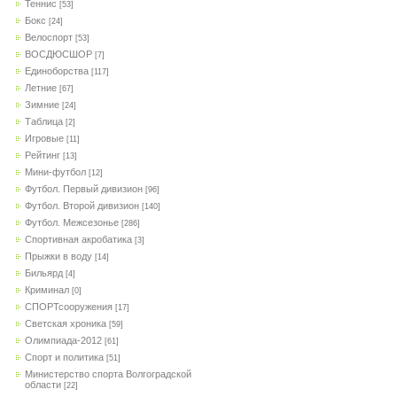
Теннис
[53]
Бокс
[24]
Велоспорт
[53]
ВОСДЮСШОР
[7]
Единоборства
[117]
Летние
[67]
Зимние
[24]
Таблица
[2]
Игровые
[11]
Рейтинг
[13]
Мини-футбол
[12]
Футбол. Первый дивизион
[96]
Футбол. Второй дивизион
[140]
Футбол. Межсезонье
[286]
Спортивная акробатика
[3]
Прыжки в воду
[14]
Бильярд
[4]
Криминал
[0]
СПОРТсооружения
[17]
Светская хроника
[59]
Олимпиада-2012
[61]
Спорт и политика
[51]
Министерство спорта Волгоградской
области
[22]