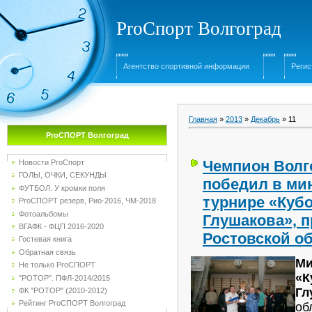
ProСпорт Волгоград
Агентство спортивной информации
Регис
Главная
»
2013
»
Декабрь
»
11
ProСПОРТ Волгоград
Чемпион Волг
Новости ProСпорт
ГОЛЫ, ОЧКИ, СЕКУНДЫ
победил в ми
ФУТБОЛ. У кромки поля
турнире «Кубо
ProСПОРТ резерв, Рио-2016, ЧМ-2018
Фотоальбомы
Глушакова», 
ВГАФК - ФЦП 2016-2020
Ростовской о
Гостевая книга
Обратная связь
Ми
Не только ProСПОРТ
«К
"РОТОР". ПФЛ-2014/2015
Гл
ФК "РОТОР" (2010-2012)
Рейтинг ProСПОРТ Волгоград
об