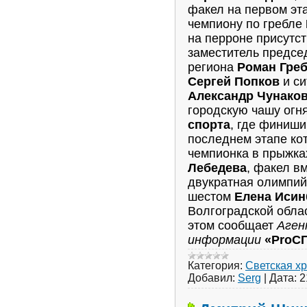
факел на первом эт
чемпиону по гребле
на перроне присутс
заместитель предсе
региона
Роман Гре
Сергей Попков
и си
Александр Чунако
городскую чашу огн
спорта
, где финиши
последнем этапе ко
чемпионка в прыжка
Лебедева
, факел в
двукратная олимпий
шестом
Елена Исин
Волгоградской обла
этом сообщает
Аген
информации
«ProС
Категория:
Светская х
Добавил:
Serg
|
Дата:
2