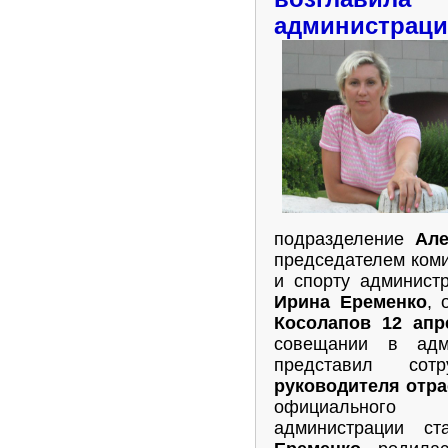
администрац
подразделение
Але
председателем коми
и спорту админист
Ирина Еременко
, 
Косолапов 12 апр
совещании в адм
представил сот
руководителя отра
официального п
администрации с