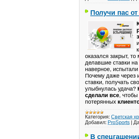
Получи пас от
оказался закрыт, то
делавшие ставки на
наверное, испытали
Почему даже через 
ставки, получать св
улыбнулась удача?
сделали все
, чтобы
потерянных
клиенто
Категория:
Светская х
Добавил:
ProSports
|
Да
В спецгашени