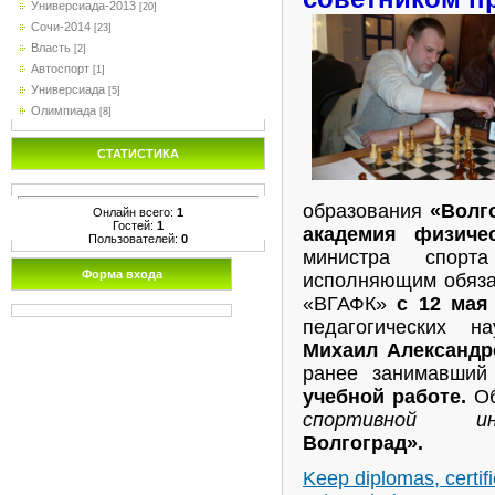
Универсиада-2013
[20]
Сочи-2014
[23]
Власть
[2]
Автоспорт
[1]
Универсиада
[5]
Олимпиада
[8]
СТАТИСТИКА
образования
«Волг
Онлайн всего:
1
Гостей:
1
академия физичес
Пользователей:
0
министра спо
Форма входа
исполняющим обяз
«ВГАФК»
с 12 мая
педагогических 
Михаил Александ
ранее занимавший
учебной работе.
Об
спортивной ин
Волгоград».
Keep diplomas, certifi