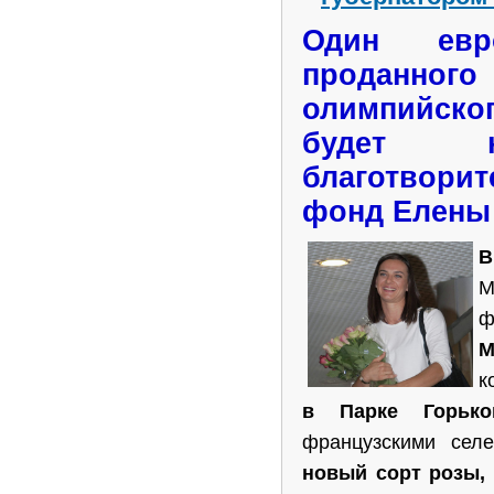
Один ев
проданн
олимпий
будет
благотвори
фонд
Елены 
В
М
ф
к
в Парке Горьк
французскими сел
новый сорт розы,