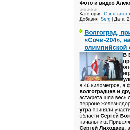
Фото и видео Алек
Категория:
Светская х
Добавил:
Serg
|
Дата:
2
Волгоград, п
«Сочи-204», н
олимпийской 
В 
пр
ог
иг
ул
в 46 километров, а
волгоградцев и др
эстафета шла весь д
перроне железнодо
утра
приняли участи
области
Сергей Бо
начальника Приволж
Сергей Лиходаев
, 