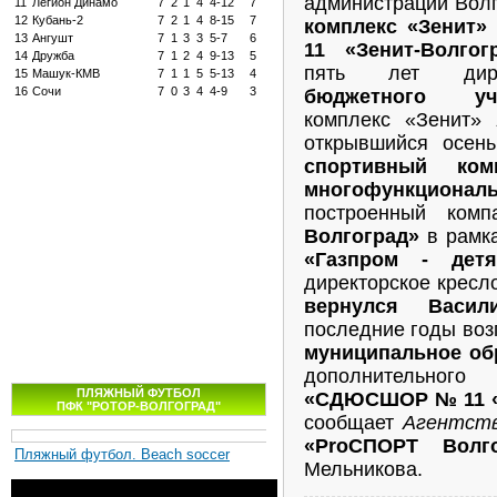
администрации Волг
11
Легион Динамо
7
2
1
4
4-12
7
12
Кубань-2
7
2
1
4
8-15
7
комплекс «Зени
13
Ангушт
7
1
3
3
5-7
6
11 «Зенит-Волгогр
14
Дружба
7
1
2
4
9-13
5
пять лет дирек
15
Машук-КМВ
7
1
1
5
5-13
4
16
Сочи
7
0
3
4
4-9
3
бюджетного уч
комплекс «Зенит»
открывшийся осен
спортивный ко
многофункционал
построенный ком
Волгоград»
в рамка
«Газпром - детя
директорское кресл
вернулся Васил
последние годы воз
муниципальное об
дополнительно
ПЛЯЖНЫЙ ФУТБОЛ
«СДЮСШОР № 11 «З
ПФК "РОТОР-ВОЛГОГРАД"
сообщает
Агентст
«ProСПОРТ Волго
Пляжный футбол. Beach soccer
Мельникова.