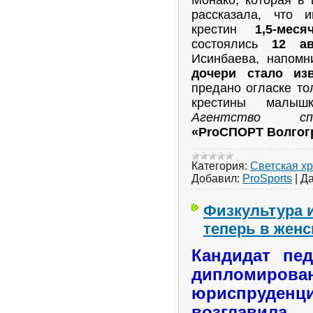
Монако, которая в
рассказала, что 
крестин
1,5-ме
состоялись
12 ав
Исинбаева, напомн
дочери стало изв
предано огласке тол
крестины малыш
Агентство сп
«ProСПОРТ Волгог
Категория:
Светская х
Добавил:
ProSports
|
Да
Физкультура и
теперь в женс
Кандидат пед
дипломирован
юриспруденц
возглавил