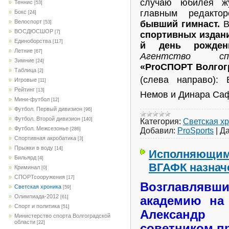
случаю юбилея 
Теннис
[53]
главным редакто
Бокс
[24]
Велоспорт
бывший гимнаст.
В
[53]
ВОСДЮСШОР
[7]
спортивных издан
Единоборства
[117]
й день рожден
Летние
[67]
Агентство сп
Зимние
[24]
«ProСПОРТ Волгог
Таблица
[2]
(слева направо):
Игровые
[11]
Рейтинг
[13]
Немов и Динара Са
Мини-футбол
[12]
Футбол. Первый дивизион
[96]
Футбол. Второй дивизион
[140]
Категория:
Светская х
Футбол. Межсезонье
Добавил:
ProSports
|
Да
[286]
Спортивная акробатика
[3]
Прыжки в воду
[14]
Исполняющим 
Бильярд
[4]
ВГАФК назнач
Криминал
[0]
СПОРТсооружения
[17]
Возглавлявш
Светская хроника
[59]
Олимпиада-2012
[61]
академию на 
Спорт и политика
[51]
Александр
Министерство спорта Волгоградской
области
[22]
советником п