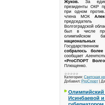
Жуков.
За единс
президенты ОКР п
при одном против
члена МОК
Алек
председатель 
Волгоградской обла
был в числе пр
олимпийском 
национальны
Государственно
собралось более
сообщает
Агентст
«ProСПОРТ Волг
Плющенко.
Категория:
Светская х
Добавил:
ProСпорт
|
Да
Олимпийский 
Исинбаевой и 
губернатором