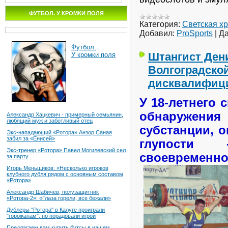
ФУТБОЛ. У КРОМКИ ПОЛЯ
Категория:
Светская х
Добавил:
ProSports
|
Да
Футбол.
Штангист Дени
У кромки поля
Волгоградско
дисквалифици
У 18-летнего
обнаружен
Александр Хацкевич - примерный семьянин,
любящий муж и заботливый отец
субстанции, о
Экс-нападающий «Ротора» Анзор Саная
забил за «Енисей»
глупости
Экс-тренер «Ротора» Павел Могилевский сел
своевременно
за парту
Игорь Меньщиков: «Несколько игроков
клубного дубля рядом с основным составом
«Ротора»
Александр Шабичев, полузащитник
«Ротора-2»: «Глаза горели, все бежали»
Дублеры "Ротора" в Калуге проиграли
"горожанам", но порадовали игрой
Предлагаем вам купить бутсы в нашем