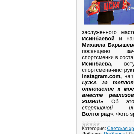
заслуженного мас
Исинбаевой
и нач
Михаила Барышев
посвящено зач
спортсменки в сост
Исинбаева,
всту
спортсмена-инстру
instagram.com,
нап
ЦСКА за теплот
отношение к мое
вместе реализо
жизни!»
Об это
спортивной ин
Волгоград»
. Фото s
Категория:
Светская х
Добавил:
ProSports
|
Да