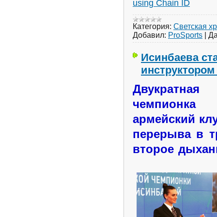
using Chain ID
Категория:
Светская х
Добавил:
ProSports
|
Да
Исинбаева ст
инструктором
Двукратна
чемпионка
армейский кл
перерыва в т
второе дыхан