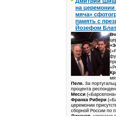
Дмитрий Шиши
на церемонии
мяча» сфотог
память с пре
Йозефом Бла
Вч
це
«З
(«
фу
пр
«Р
Кр
мя
Пеле.
За португальц
процента респонден
Месси
(«Барселона»)
Франка Рибери
(«Ба
церемонии присутст
сборной России по
Лихачев
, накануне