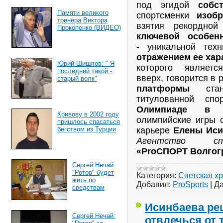
под эгидой
собс
Памяти великого
спортсменки
изоб
тренера Виктора
взятия рекордно
Прокопенко (ВИДЕО)
ключевой особен
-
уникальной тех
отражением ее хар
Юрий Шишлов: " Я
которого являетс
последний такой -
вверх, говорится в 
старый волк"
платформы
стане
титулованной спо
Олимпиаде в Р
Кривову в 2002 году
олимпийские игры 
пришлось спасаться
бегством из Турции
карьере
Елены Иси
Агентство сп
«ProСПОРТ Волгог
Сергей Нечай:
"Ротор" будет
Категория:
Светская х
жить по
Добавил:
ProSports
|
Да
средствам
Исинбаева ре
Сергей Нечай:
отвлечься от 