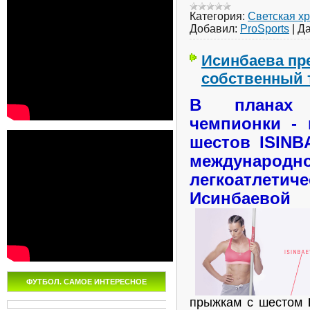
Категория:
Светская х
Добавил:
ProSports
|
Да
Исинбаева пр
собственный 
В планах 
чемпионки -
шестов ISINB
международн
легкоатле
Исинбаевой
ФУТБОЛ. САМОЕ ИНТЕРЕСНОЕ
прыжкам с шестом