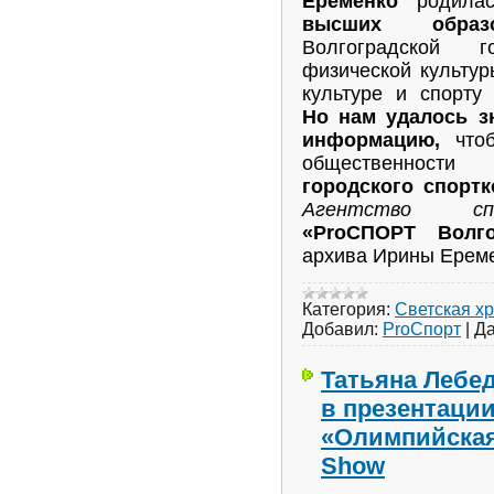
Еременко
родилас
высших образо
Волгоградской г
физической культур
культуре и спорту
Но нам удалось з
информацию,
что
общественност
городского спортк
Агентство сп
«ProСПОРТ Волго
архива Ирины Ереме
Категория:
Светская х
Добавил:
ProСпорт
|
Да
Татьяна Лебе
в презентации
«Олимпийская
Show