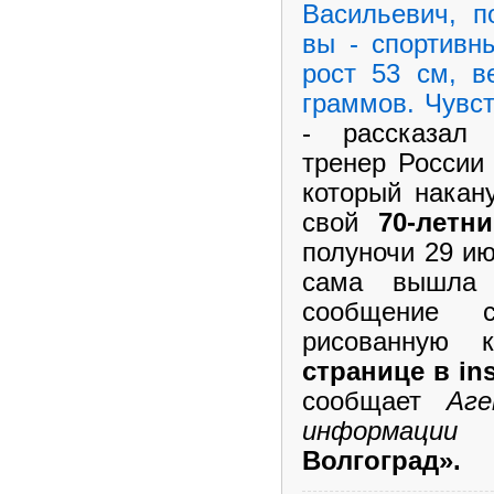
Васильевич, п
вы - спортивн
рост 53 см, в
граммов. Чувст
- рассказал 
тренер Росси
который накан
свой
70-летн
полуночи 29 и
сама вышла 
сообщение 
рисованную 
странице в in
сообщает
Аге
информации
Волгоград».