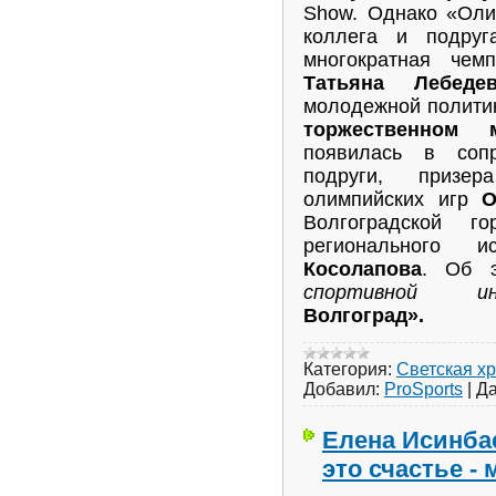
Show. Однако «Оли
коллега и подруг
многократная че
Татьяна Лебедев
молодежной полити
торжественном 
появилась в соп
подруги, призе
олимпийских игр
О
Волгоградской 
регионального
Косолапова
. Об 
спортивной ин
Волгоград».
Категория:
Светская х
Добавил:
ProSports
|
Да
Елена Исинбае
это счастье -