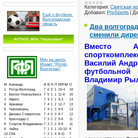
Категория:
Светская х
Добавил:
ProSports
|
Да
Ещё о футболе.
Волгоградская
область
Два волгоград
сменили дире
ФУТБОЛ. МОА "Черноземье"
Вместо А
спорткомп
Мяч на центр.
Василий Андр
Играет "Ротор-
Волгоград"
футбольно
Владимир Ры
М
Команды
И
В
Н
П
МЯЧИ
О
1
Ротор-Волгоград
7
6
0
1
19-4
18
2
Биолог-Новокубанск
7
5
1
1
11-8
16
3
Афипс
7
4
2
1
9-3
14
4
Армавир
7
4
1
2
12-7
13
5
Черноморец
7
4
1
2
9-5
13
6
Динамо Ставрополь
7
4
0
3
8-7
12
7
Краснодар-2
7
3
2
2
9-6
11
8
Спартак Владикавказ
7
3
2
2
8-8
11
9
Чайка
7
1
5
1
10-10
8
10
СКА
7
2
1
4
8-11
7