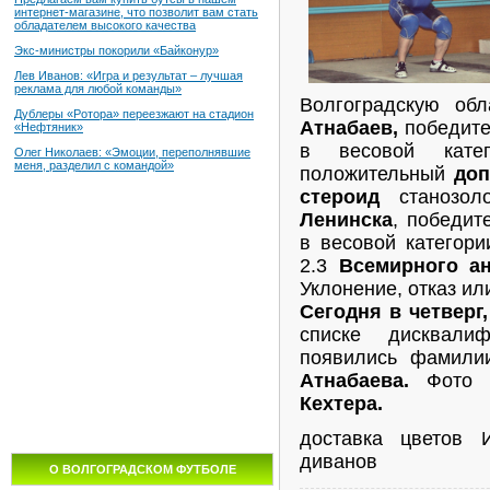
интернет-магазине, что позволит вам стать
обладателем высокого качества
Экс-министры покорили «Байконур»
Лев Иванов: «Игра и результат – лучшая
реклама для любой команды»
Волгоградскую обл
Дублеры «Ротора» переезжают на стадион
Атнабаев,
победит
«Нефтяник»
в весовой кате
Олег Николаев: «Эмоции, переполнявшие
меня, разделил с командой»
положительный
доп
стероид
станозол
Ленинска
, победит
в весовой категор
2.3
Всемирного а
Уклонение, отказ ил
Сегодня в четверг
списке дисквалиф
появились фамил
Атнабаева.
Фото и
Кехтера.
доставка цветов 
диванов
О ВОЛГОГРАДСКОМ ФУТБОЛЕ