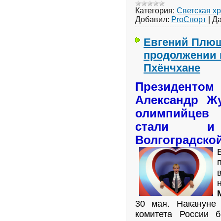
Категория:
Светская х
Добавил:
ProСпорт
|
Да
Евгений Плющ
продолжении 
Пхёнчхане
Президенто
Александр Жу
олимпийцев
стали и 
Волгоградско
30 мая. Накануне
комитета России 