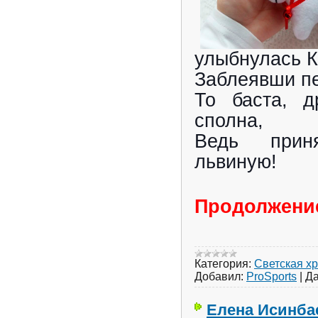
улыбнулась К
Заблеявши п
То баста, д
сполна,
Ведь прин
львиную!
Продолжение
Категория:
Светская х
Добавил:
ProSports
|
Да
Елена Исинба