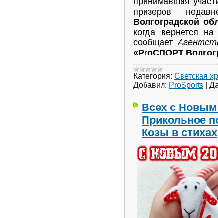
принимавшая участ
призеров неда
Волгоградской обл
когда вернется на
сообщает
Агентст
«ProСПОРТ Волгог
Категория:
Светская х
Добавил:
ProSports
|
Да
Всех с Новым 
Прикольное п
Козы в стихах