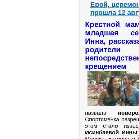
Евой, церемо
прошла 12 авг
Крестной ма
младшая се
Инна, рассказ
родители
непосред
крещением
назвала
новор
Спортсменка разреш
этом стало изв
Исинбаевой Инны