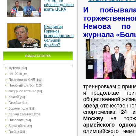
"Ротор" за
образец должен
И побывал
взять ЦСКА
торжественно
Немова по 
Владимир
Горюнов
журнала «Бол
возвращается в
большой
футбол?
ВИДЫ СПОРТА
Футбол
[391]
ЧМ-2018
[19]
Первенство ФНЛ
[143]
Пляжный футбол
тренировкам с при
[159]
Фигурное катание
[18]
и продолжает при
Хоккей
[50]
общественной жизн
Гандбол
[318]
звезд
отечественног
Водное поло
[138]
спортсменка
24 
Легкая атлетика
[206]
Москву
на торже
Плавание
[244]
армейского однок
Баскетбол
[166]
олимпийского чем
Гребля
[95]