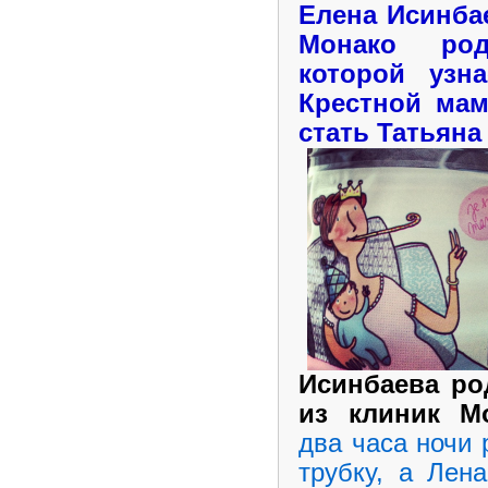
Елена Исинба
Монако ро
которой узна
Крестной ма
стать Татьян
Исинбаева
ро
из клиник М
два часа ночи 
трубку, а Лена