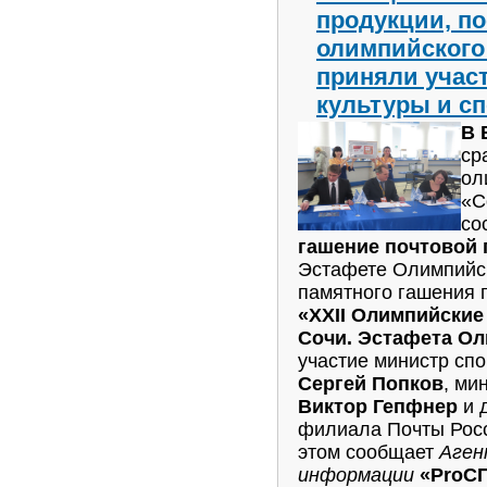
продукции, п
олимпийского 
приняли учас
культуры и сп
В 
ср
ол
«С
со
гашение почтовой 
Эстафете Олимпийск
памятного гашения п
«XXII Олимпийские 
Сочи. Эстафета О
участие министр сп
Сергей Попков
, ми
Виктор Гепфнер
и 
филиала Почты Рос
этом сообщает
Аген
информации
«ProСП