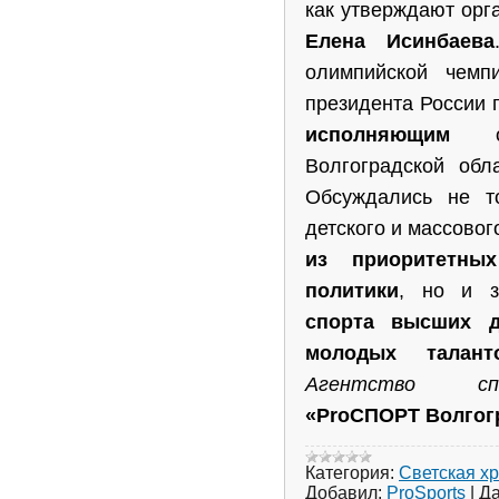
как утверждают орг
Елена Исинбаева
олимпийской чемп
президента России
исполняющим
обя
Волгоградской обл
Обсуждались не т
детского и массовог
из приоритетных
политики
, но и 
спорта высших д
молодых талант
Агентство сп
«ProСПОРТ Волгог
Категория:
Светская х
Добавил:
ProSports
|
Да