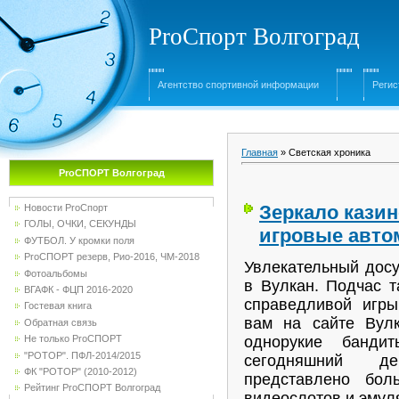
ProСпорт Волгоград
Агентство спортивной информации
Регис
Главная
»
Светская хроника
ProСПОРТ Волгоград
Зеркало казин
Новости ProСпорт
ГОЛЫ, ОЧКИ, СЕКУНДЫ
игровые авто
ФУТБОЛ. У кромки поля
ProСПОРТ резерв, Рио-2016, ЧМ-2018
Увлекательный досу
Фотоальбомы
в Вулкан. Подчас т
ВГАФК - ФЦП 2016-2020
справедливой игры
Гостевая книга
вам на сайте Вул
Обратная связь
Не только ProСПОРТ
однорукие банди
"РОТОР". ПФЛ-2014/2015
сегодняшний де
ФК "РОТОР" (2010-2012)
представлено бол
Рейтинг ProСПОРТ Волгоград
видеослотов и эмул