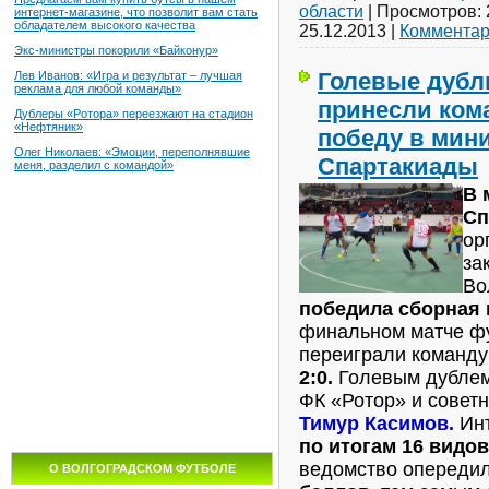
области
|
Просмотров:
интернет-магазине, что позволит вам стать
обладателем высокого качества
25.12.2013
|
Комментар
Экс-министры покорили «Байконур»
Голевые дубл
Лев Иванов: «Игра и результат – лучшая
реклама для любой команды»
принесли ком
Дублеры «Ротора» переезжают на стадион
«Нефтяник»
победу в мин
Олег Николаев: «Эмоции, переполнявшие
Спартакиады
меня, разделил с командой»
В 
Сп
ор
за
Во
победила сборная 
финальном матче ф
переиграли команд
2:0.
Голевым дублем
ФК «Ротор» и советн
Тимур Касимов.
Инт
по итогам 16 видов
ведомство опереди
О ВОЛГОГРАДСКОМ ФУТБОЛЕ