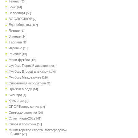
Теннис
[53]
Бокс
[24]
Велоспорт
[53]
ВОСДЮСШОР
[7]
Единоборства
[117]
Летние
[67]
Зимние
[24]
Таблица
[2]
Игровые
[11]
Рейтинг
[13]
Мини-футбол
[12]
Футбол. Первый дивизион
[96]
Футбол. Второй дивизион
[140]
Футбол. Межсезонье
[286]
Спортивная акробатика
[3]
Прыжки в воду
[14]
Бильярд
[4]
Криминал
[0]
СПОРТсооружения
[17]
Светская хроника
[59]
Олимпиада-2012
[61]
Спорт и политика
[51]
Министерство спорта Волгоградской
области
[22]