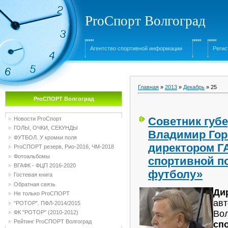
ProСпорт Волгоград
Агентство спортивной информации
Регис
Главная
»
2013
»
Декабрь
»
25
ProСПОРТ Волгоград
Советник губе
Новости ProСпорт
ГОЛЫ, ОЧКИ, СЕКУНДЫ
Владимир Гор
ФУТБОЛ. У кромки поля
директором Г
ProСПОРТ резерв, Рио-2016, ЧМ-2018
Фотоальбомы
спортивной п
ВГАФК - ФЦП 2016-2020
футболу»
Гостевая книга
Обратная связь
Ди
Не только ProСПОРТ
ав
"РОТОР". ПФЛ-2014/2015
Вол
ФК "РОТОР" (2010-2012)
Рейтинг ProСПОРТ Волгоград
сп