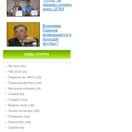
"Ротор" за
образец должен
взять ЦСКА
Владимир
Горюнов
возвращается в
большой
футбол?
ВИДЫ СПОРТА
Футбол
[391]
ЧМ-2018
[19]
Первенство ФНЛ
[143]
Пляжный футбол
[159]
Фигурное катание
[18]
Хоккей
[50]
Гандбол
[318]
Водное поло
[138]
Легкая атлетика
[206]
Плавание
[244]
Баскетбол
[166]
Гребля
[95]