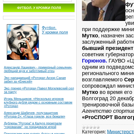
фу
ФУТБОЛ. У КРОМКИ ПОЛЯ
осн
рег
уви
Футбол.
при поддержке мини
У кромки поля
Мутко
, назначен за
заслуженный работн
бывший президент
советник губернатор
Горюнов.
ГАУВО «ЦС
одним из подведом
Александр Хацкевич - примерный семьянин,
любящий муж и заботливый отец
регионального мини
Экс-нападающий «Ротора» Анзор Саная
возглавляемого
Сер
забил за «Енисей»
сопровождал минис
Экс-тренер «Ротора» Павел Могилевский сел
Мутко
во время его 
за парту
Волгоград 20 декаб
Игорь Меньщиков: «Несколько игроков
клубного дубля рядом с основным составом
тренировочной базы
«Ротора»
Агентство спорти
Александр Шабичев, полузащитник
«ProСПОРТ Волгог
«Ротора-2»: «Глаза горели, все бежали»
Дублеры "Ротора" в Калуге проиграли
"горожанам", но порадовали игрой
Категория:
Министерст
Предлагаем вам купить бутсы в нашем