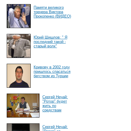
Памяти великого
тренера Виктора
Прокопенко (ВИДЕО)
Юрий Шишлов: " Я
последний такой -
старый волк"
Кривову в 2002 году
пришлось спасаться
бегством из Турции
Сергей Нечай:
"Ротор" будет
жить по
средствам
Сергей Нечай: