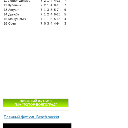
11
Легион Динамо
7
2
1
4
4-12
7
12
Кубань-2
7
2
1
4
8-15
7
13
Ангушт
7
1
3
3
5-7
6
14
Дружба
7
1
2
4
9-13
5
15
Машук-КМВ
7
1
1
5
5-13
4
16
Сочи
7
0
3
4
4-9
3
ПЛЯЖНЫЙ ФУТБОЛ
ПФК "РОТОР-ВОЛГОГРАД"
Пляжный футбол. Beach soccer