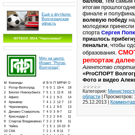
баллов
, тем самым
итогам прошлогодн
финале и полуфина
Ещё о футболе.
Волгоградская
волевую победу
на
область
молодежи принесли 
спорта
Сергея Поп
пришлось прибегну
ФУТБОЛ. МОА "Черноземье"
пенальти
, чтобы од
СМО
образования.
Мяч на центр.
репортаж далее.
Играет "Ротор-
Агентство спорти
Волгоград"
«ProСПОРТ Волгог
Фото и видео Але
М
Команды
И
В
Н
П
МЯЧИ
О
1
Ротор-Волгоград
7
6
0
1
19-4
18
Категория:
Министерст
2
Биолог-Новокубанск
7
5
1
1
11-8
16
области
|
Просмотров:
3
Афипс
7
4
2
1
9-3
14
25.12.2013
|
Комментар
4
Армавир
7
4
1
2
12-7
13
5
Черноморец
7
4
1
2
9-5
13
6
Динамо Ставрополь
7
4
0
3
8-7
12
7
Краснодар-2
7
3
2
2
9-6
11
8
Спартак Владикавказ
7
3
2
2
8-8
11
9
Чайка
7
1
5
1
10-10
8
10
СКА
7
2
1
4
8-11
7