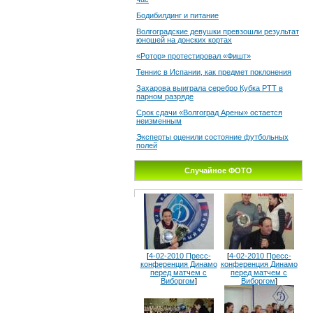
Бодибилдинг и питание
Волгоградские девушки превзошли результат
юношей на донских кортах
«Ротор» протестировал «Фишт»
Теннис в Испании, как предмет поклонения
Захарова выиграла серебро Кубка РТТ в
парном разряде
Срок сдачи «Волгоград Арены» остается
неизменным
Эксперты оценили состояние футбольных
полей
Случайное ФОТО
[
4-02-2010 Пресс-
[
4-02-2010 Пресс-
конференция Динамо
конференция Динамо
перед матчем с
перед матчем с
Виборгом
]
Виборгом
]