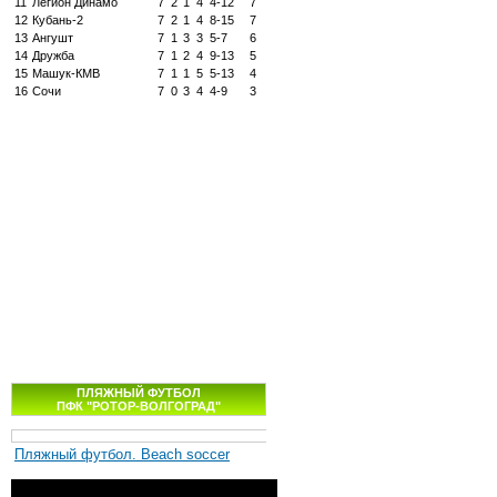
11
Легион Динамо
7
2
1
4
4-12
7
12
Кубань-2
7
2
1
4
8-15
7
13
Ангушт
7
1
3
3
5-7
6
14
Дружба
7
1
2
4
9-13
5
15
Машук-КМВ
7
1
1
5
5-13
4
16
Сочи
7
0
3
4
4-9
3
ПЛЯЖНЫЙ ФУТБОЛ
ПФК "РОТОР-ВОЛГОГРАД"
Пляжный футбол. Beach soccer