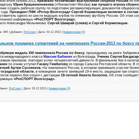
ело итоги сезона-2013,
признало «отличным» выступление сборной России
по пл
дидатуру
Юрия Крашенинникова
(«Локомотив» Москва)
как лучшего игрока сборн
ние создать рабочую группу по подготовке регламентирующих документов общеросси
 года.
Президент ПФК «Ротор-Волгоград» Сергей Кормилицын включен в состав
ставитель одного из шести ведущих клубов по пляжному футболу России. Об этом с
ртивной информации
«ProСПОРТ Волгоград».
ото Александра Мельникова:
Сергей Шамрай (слева) и Сергей Кормилицын.
в:
895
|
Добавил:
ProСпорт
|
Дата:
03.12.2013
|
Комментарии (0)
льном поединке супертяжей на чемпионате России-2013 по боксу п
ебряную медаль XXI чемпионата России по боксу
, прошедшему на ринге Хабаровск
та международного класса
Максим Бабанин
из Волгограда.
Ученик Сергея Багдасар
зовым призером, повторил успех четырехлетней давности. В финальном бое в катего
анин
по очкам уступил
Гасану Гимбатову
из города Сальска Ростовской области. В э
летний Артем Сусленков.
На чемпионате России, в котором принимало участие более 
гоградской области
, в командном зачете занявшей 19-е место, защищали три спорт
после первого боя сошел с дистанции
19-летний Никита Холопов.
Об этом сообщае
ормации
«ProСПОРТ Волгоград».
бавил:
ProСпорт
|
Дата:
03.12.2013
|
Комментарии (0)