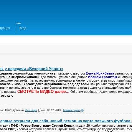
трация
Вход
ях у передачи «Вечерний Ургант»
кратная олимпийская чемпионка
в прыжках с шестом
Елена Исинбаева
стала гост
ант» на «Первом канале»
, где много шутила в общении с
Иваном Ургантом
и неприн
дняшнем житье-бытие, естественно, вспоминая и какие-то моменты из спортивной ка
нбаева и Иван Ургант даже «спрятались» под одеялом,
как раньше титулованная с
тов, и призналась, что в детстве боялась темноты, а отец водил их с младшей сестро
СМОТРЕТЬ ВИДЕО далее…
нь прошла.
Об этом сообщает
Агентство спортив
гоград».
ов:
1972
|
Добавил:
ProСпорт
|
Дата:
03.12.2013
|
Комментарии (0)
ервые открыли для себя новый регион на карте пляжного футбола 
зидент ПФК «Ротор-Волгоград» Сергей Кормилицын
29 ноября принял участие в
з
бола РФС
, членом которого является. Кроме того, что структурное подразделение Ро