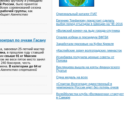
яжному футболу и утвердило
ой России
, было принятое
йских соревнований сезона
 рабочей группы
, как
Оригинальный каталог FIAT
ообщает
Агентство
Евгению Трефилову предстоит сделать
выбор перед отъездом в Швецию на ЧЕ-2016
«Волжский конек» на льду города-спутника
Опалев избран в президиум ВФГБК
роиграл по очкам Гасану
Заработали призовые на Кубке Кремля
а, завоевал 25-летний мастер
«Каспийские зори» волгоградских гимнасток
яна
, в прошлом году ставший
рии
свыше 91 кг Максим
Исинбаева получила ценные советы от
том же весе пятое место занял
Попова
240 боксеров, честь
смена.
В категории до 64 кг
Вихлянцева вышла на корты французского
т
Агентство спортивной
Пуатье
Одна медаль на всех
«Спартак-Волгоград» единственный в
чемпионате России идет без потерь очков
Волейболистки клуба «Волжаночка» стартуют
в Самаре