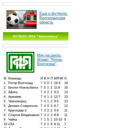
Ещё о футболе.
Волгоградская
область
ФУТБОЛ. МОА "Черноземье"
Мяч на центр.
Играет "Ротор-
Волгоград"
М
Команды
И
В
Н
П
МЯЧИ
О
1
Ротор-Волгоград
7
6
0
1
19-4
18
2
Биолог-Новокубанск
7
5
1
1
11-8
16
3
Афипс
7
4
2
1
9-3
14
4
Армавир
7
4
1
2
12-7
13
5
Черноморец
7
4
1
2
9-5
13
6
Динамо Ставрополь
7
4
0
3
8-7
12
7
Краснодар-2
7
3
2
2
9-6
11
8
Спартак Владикавказ
7
3
2
2
8-8
11
9
Чайка
7
1
5
1
10-10
8
10
СКА
7
2
1
4
8-11
7