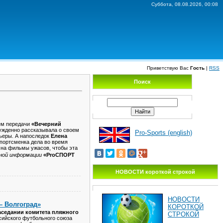
Суббота, 08.08.2026, 00:08
Приветствую Вас
Гость
|
RSS
Поиск
ем передачи
«Вечерний
ужденно рассказывала о своем
Pro-Sports (english)
рьеры. А напоследок
Елена
портсменка дела во время
й на фильмы ужасов, чтобы эта
ной информации
«ProСПОРТ
НОВОСТИ короткой строкой
НОВОСТИ
– Волгоград»
КОРОТКОЙ
аседании комитета пляжного
СТРОКОЙ
ссийского футбольного союза