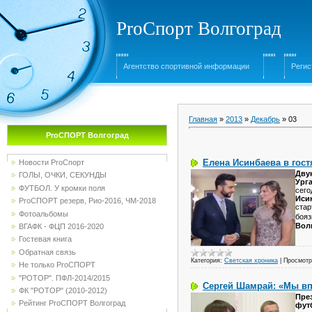
ProСпорт Волгоград
Агентство спортивной информации
Регис
Главная
»
2013
»
Декабрь
»
03
ProСПОРТ Волгоград
Елена Исинбаева в гост
Новости ProСпорт
Дву
ГОЛЫ, ОЧКИ, СЕКУНДЫ
Ург
ФУТБОЛ. У кромки поля
сего
Иси
ProСПОРТ резерв, Рио-2016, ЧМ-2018
стар
Фотоальбомы
бояз
Вол
ВГАФК - ФЦП 2016-2020
Гостевая книга
Обратная связь
Категория:
Светская хроника
|
Просмотр
Не только ProСПОРТ
"РОТОР". ПФЛ-2014/2015
Сергей Шамрай: «Мы вп
ФК "РОТОР" (2010-2012)
Пре
Рейтинг ProСПОРТ Волгоград
фут