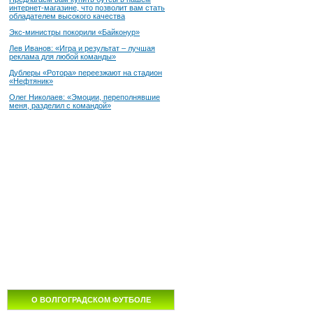
интернет-магазине, что позволит вам стать
обладателем высокого качества
Экс-министры покорили «Байконур»
Лев Иванов: «Игра и результат – лучшая
реклама для любой команды»
Дублеры «Ротора» переезжают на стадион
«Нефтяник»
Олег Николаев: «Эмоции, переполнявшие
меня, разделил с командой»
О ВОЛГОГРАДСКОМ ФУТБОЛЕ