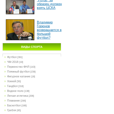
"Ротор" за
образец должен
взять ЦСКА
Владимир
Горюнов
возвращается в
большой
футбол?
ВИДЫ СПОРТА
Футбол
[391]
ЧМ-2018
[19]
Первенство ФНЛ
[143]
Пляжный футбол
[159]
Фигурное катание
[18]
Хоккей
[50]
Гандбол
[318]
Водное поло
[138]
Легкая атлетика
[206]
Плавание
[244]
Баскетбол
[166]
Гребля
[95]