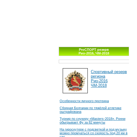
ProСПОРТ резерв
Рио-2016, ЧМ-2018
Спортивный резерв
региона
Рио-2016
ЧМ-2018
Особенности яичного протеина
Сборная Болгарии по тяжёлой атлетике
оштрафована
Турнир по снукеру «Masters-2018». Ронни
обыгрывает Фу за 82 минуты
На гироскутере с подсветкой и под музыку
можно промчаться со скорость под 20 км в
час