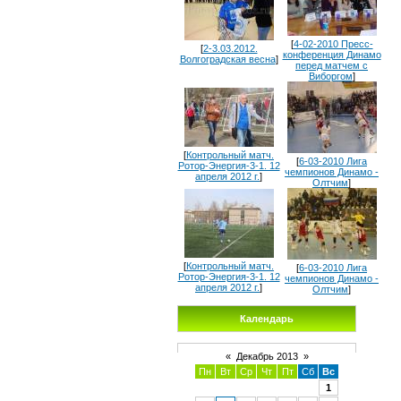
[
4-02-2010 Пресс-
[
2-3.03.2012.
конференция Динамо
Волгоградская весна
]
перед матчем с
Виборгом
]
[
Контрольный матч.
[
6-03-2010 Лига
Ротор-Энергия-3-1. 12
чемпионов Динамо -
апреля 2012 г.
]
Олтчим
]
[
Контрольный матч.
[
6-03-2010 Лига
Ротор-Энергия-3-1. 12
чемпионов Динамо -
апреля 2012 г.
]
Олтчим
]
Календарь
«
Декабрь 2013
»
Пн
Вт
Ср
Чт
Пт
Сб
Вс
1