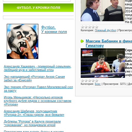
подв
кан
реше
ФУТБОЛ. У КРОМКИ ПОЛЯ
2014
пред
спо
На ф
Футбол.
Категория:
Пляжный футбол
|
Просмотро
У кромки поля
Максим Бабанин в фина
Гиматову
Сер
спор
брон
Баб
18-
Александр Хацкевич - примерный семьянин,
Вол
любящий муж и заботливый отец
уже 
инф
Экс-нападающий «Ротора» Анзор Саная
забил за «Енисей»
Категория:
Бокс
|
Просмотров:
3271
|
До
Экс-тренер «Ротора» Павел Могилевский сел
за парту
Игорь Меньщиков: «Несколько игроков
клубного дубля рядом с основным составом
«Ротора»
Александр Шабичев, полузащитник
«Ротора-2»: «Глаза горели, все бежали»
Дублеры "Ротора" в Калуге проиграли
"горожанам", но порадовали игрой
Предлагаем вам купить бутсы в нашем