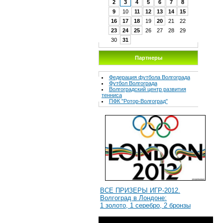
2
3
4
5
6
7
8
9
10
11
12
13
14
15
16
17
18
19
20
21
22
23
24
25
26
27
28
29
30
31
Партнеры
Федерация футбола Волгограда
Футбол Волгограда
Волгоградcкий центр развития
тенниса
ПФК "Ротор-Волгоград"
ВСЕ ПРИЗЕРЫ ИГР-2012.
Волгоград в Лондоне:
1 золото, 1 серебро, 2 бронзы