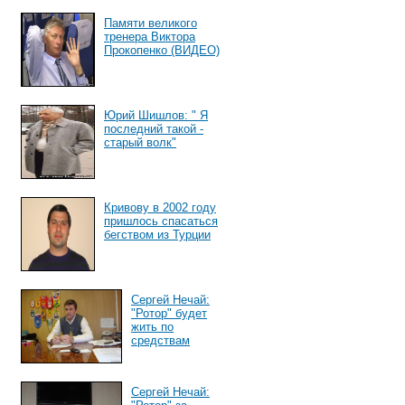
Памяти великого
тренера Виктора
Прокопенко (ВИДЕО)
Юрий Шишлов: " Я
последний такой -
старый волк"
Кривову в 2002 году
пришлось спасаться
бегством из Турции
Сергей Нечай:
"Ротор" будет
жить по
средствам
Сергей Нечай: