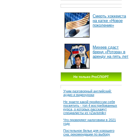
Смерть хоккеиста
на катке «Новое
поколение»
Михеев сдаст
бренд «Ротора» в
аренду на пять лет
Не только ProСПОРТ
Учим разговорный английский:
аудио и видеоуроки
Не знаете какой профессии себя
посвятить - топ 4 востребованных
курса, о которых расскажут
специалисты из «Zavistnik»
Что проверяют налоговики в 2021
году
Постельное белье для хорошего
сна: рекомендации по выбору