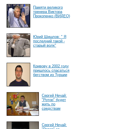
Памяти великого
тренера Виктора
Прокопенко (ВИДЕО)
Юрий Шишлов: " Я
последний такой -
старый волк"
Кривову в 2002 году
пришлось спасаться
бегством из Турции
Сергей Нечай:
"Ротор" будет
жить по
средствам
Сергей Нечай: