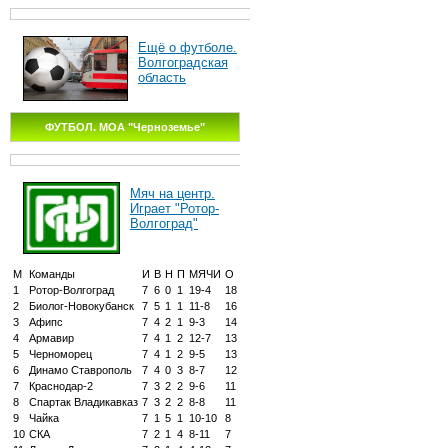
Ещё о футболе.
Волгоградская
область
ФУТБОЛ. МОА "Черноземье"
Мяч на центр.
Играет "Ротор-
Волгоград"
М
Команды
И
В
Н
П
МЯЧИ
О
1
Ротор-Волгоград
7
6
0
1
19-4
18
2
Биолог-Новокубанск
7
5
1
1
11-8
16
3
Афипс
7
4
2
1
9-3
14
4
Армавир
7
4
1
2
12-7
13
5
Черноморец
7
4
1
2
9-5
13
6
Динамо Ставрополь
7
4
0
3
8-7
12
7
Краснодар-2
7
3
2
2
9-6
11
8
Спартак Владикавказ
7
3
2
2
8-8
11
9
Чайка
7
1
5
1
10-10
8
10
СКА
7
2
1
4
8-11
7