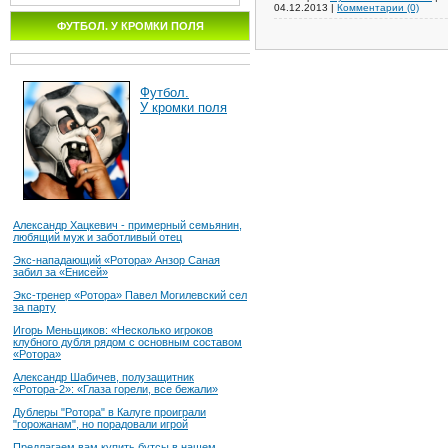
04.12.2013
|
Комментарии (0)
ФУТБОЛ. У КРОМКИ ПОЛЯ
Футбол.
У кромки поля
Александр Хацкевич - примерный семьянин,
любящий муж и заботливый отец
Экс-нападающий «Ротора» Анзор Саная
забил за «Енисей»
Экс-тренер «Ротора» Павел Могилевский сел
за парту
Игорь Меньщиков: «Несколько игроков
клубного дубля рядом с основным составом
«Ротора»
Александр Шабичев, полузащитник
«Ротора-2»: «Глаза горели, все бежали»
Дублеры "Ротора" в Калуге проиграли
"горожанам", но порадовали игрой
Предлагаем вам купить бутсы в нашем