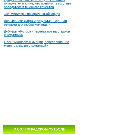
интернет-магазине, что позволит вам стать
обладателем высокого качества
Экс-министры покорили «Байконур»
Лев Иванов: «Игра и результат – лучшая
реклама для любой команды»
Дублеры «Ротора» переезжают на стадион
«Нефтяник»
Олег Николаев: «Эмоции, переполнявшие
меня, разделил с командой»
О ВОЛГОГРАДСКОМ ФУТБОЛЕ