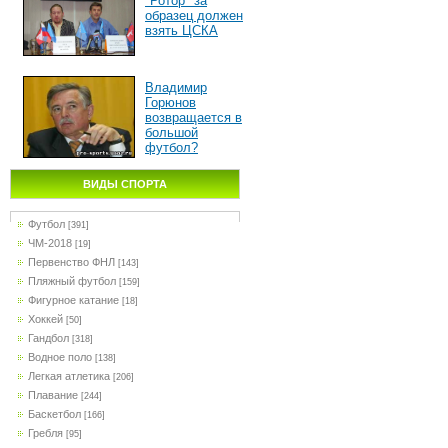
"Ротор" за
образец должен
взять ЦСКА
Владимир
Горюнов
возвращается в
большой
футбол?
ВИДЫ СПОРТА
Футбол
[391]
ЧМ-2018
[19]
Первенство ФНЛ
[143]
Пляжный футбол
[159]
Фигурное катание
[18]
Хоккей
[50]
Гандбол
[318]
Водное поло
[138]
Легкая атлетика
[206]
Плавание
[244]
Баскетбол
[166]
Гребля
[95]