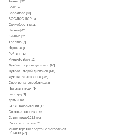
Теннис
[53]
Бокс
[24]
Велоспорт
[53]
ВОСДЮСШОР
[7]
Единоборства
[117]
Летние
[67]
Зимние
[24]
Таблица
[2]
Игровые
[11]
Рейтинг
[13]
Мини-футбол
[12]
Футбол. Первый дивизион
[96]
Футбол. Второй дивизион
[140]
Футбол. Межсезонье
[286]
Спортивная акробатика
[3]
Прыжки в воду
[14]
Бильярд
[4]
Криминал
[0]
СПОРТсооружения
[17]
Светская хроника
[59]
Олимпиада-2012
[61]
Спорт и политика
[51]
Министерство спорта Волгоградской
области
[22]