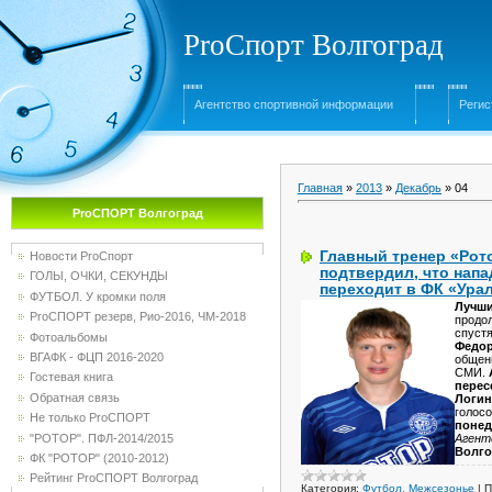
ProСпорт Волгоград
Агентство спортивной информации
Регис
Главная
»
2013
»
Декабрь
»
04
ProСПОРТ Волгоград
Главный тренер «Рот
Новости ProСпорт
подтвердил, что нап
ГОЛЫ, ОЧКИ, СЕКУНДЫ
переходит в ФК «Ура
ФУТБОЛ. У кромки поля
Лучши
ProСПОРТ резерв, Рио-2016, ЧМ-2018
продол
спустя
Фотоальбомы
Федор
ВГАФК - ФЦП 2016-2020
общен
СМИ.
Гостевая книга
перес
Обратная связь
Логин
голос
Не только ProСПОРТ
понед
"РОТОР". ПФЛ-2014/2015
Агент
Волго
ФК "РОТОР" (2010-2012)
Рейтинг ProСПОРТ Волгоград
Категория:
Футбол. Межсезонье
|
П