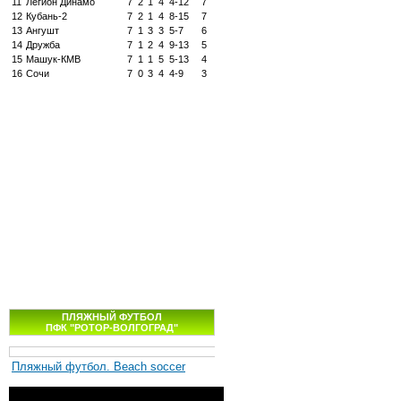
11
Легион Динамо
7
2
1
4
4-12
7
12
Кубань-2
7
2
1
4
8-15
7
13
Ангушт
7
1
3
3
5-7
6
14
Дружба
7
1
2
4
9-13
5
15
Машук-КМВ
7
1
1
5
5-13
4
16
Сочи
7
0
3
4
4-9
3
ПЛЯЖНЫЙ ФУТБОЛ
ПФК "РОТОР-ВОЛГОГРАД"
Пляжный футбол. Beach soccer