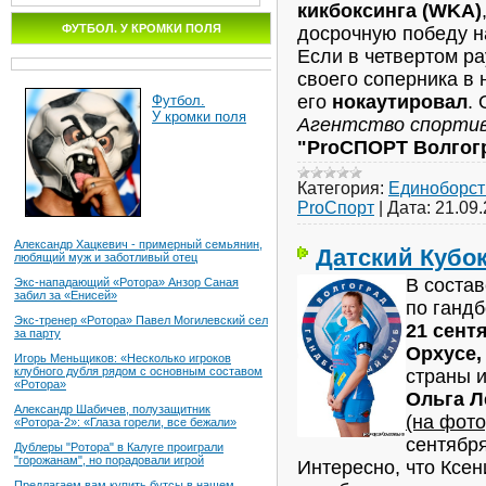
кикбоксинга (WKA)
ФУТБОЛ. У КРОМКИ ПОЛЯ
досрочную победу н
Если в четвертом р
своего соперника в 
его
нокаутировал
.
Футбол.
У кромки поля
Агентство спорти
"ProСПОРТ Волгог
Категория:
Единоборст
ProСпорт
|
Дата:
21.09
Александр Хацкевич - примерный семьянин,
Датский Кубо
любящий муж и заботливый отец
В соста
Экс-нападающий «Ротора» Анзор Саная
забил за «Енисей»
по ганд
Экс-тренер «Ротора» Павел Могилевский сел
21 сент
за парту
Орхусе,
Игорь Меньщиков: «Несколько игроков
клубного дубля рядом с основным составом
страны 
«Ротора»
Ольга Л
Александр Шабичев, полузащитник
(на фото
«Ротора-2»: «Глаза горели, все бежали»
сентябр
Дублеры "Ротора" в Калуге проиграли
"горожанам", но порадовали игрой
Интересно, что Ксе
Предлагаем вам купить бутсы в нашем