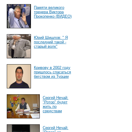
Памяти великого
тренера Виктора
Прокопенко (ВИДЕО)
Юрий Шишлов: " Я
последний такой -
старый волк"
Кривову в 2002 году
пришлось спасаться
бегством из Турции
Сергей Нечай:
"Ротор" будет
жить по
средствам
Сергей Нечай: