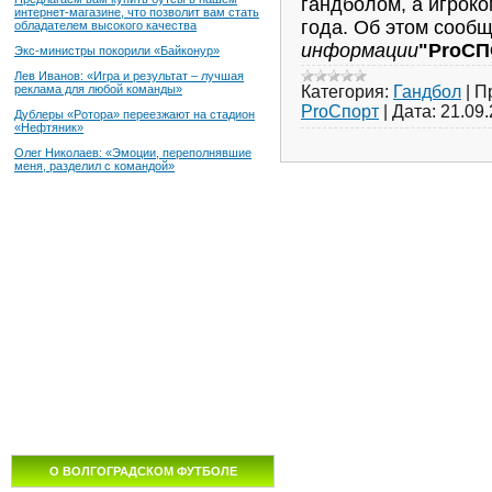
гандболом, а игрок
интернет-магазине, что позволит вам стать
года. Об этом сооб
обладателем высокого качества
информации
"ProСП
Экс-министры покорили «Байконур»
Лев Иванов: «Игра и результат – лучшая
Категория:
Гандбол
|
П
реклама для любой команды»
ProСпорт
|
Дата:
21.09
Дублеры «Ротора» переезжают на стадион
«Нефтяник»
Олег Николаев: «Эмоции, переполнявшие
меня, разделил с командой»
О ВОЛГОГРАДСКОМ ФУТБОЛЕ