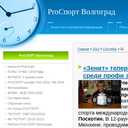
ProСпорт Волгоград
Агентство спортивной информации
Регис
Главная
»
2010
»
Сентябрь
»
21
ProСПОРТ Волгоград
«Зенит» тепе
Новости ProСпорт
ГОЛЫ, ОЧКИ, СЕКУНДЫ
среди профи 
ФУТБОЛ. У кромки поля
Че
ProСПОРТ резерв, Рио-2016, ЧМ-2018
Фотоальбомы
ки
ВГАФК - ФЦП 2016-2020
пр
Гостевая книга
ка
Обратная связь
ле
Не только ProСПОРТ
спорта международ
"РОТОР". ПФЛ-2014/2015
Поскотин.
В 12-раун
ФК "РОТОР" (2010-2012)
Мюнхене, проводи
Рейтинг ProСПОРТ Волгоград