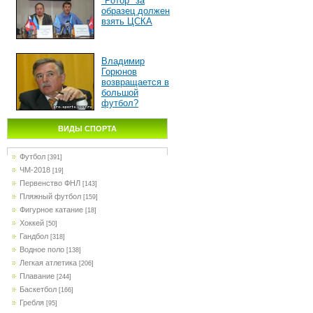
"Ротор" за
образец должен
взять ЦСКА
Владимир
Горюнов
возвращается в
большой
футбол?
ВИДЫ СПОРТА
Футбол
[391]
ЧМ-2018
[19]
Первенство ФНЛ
[143]
Пляжный футбол
[159]
Фигурное катание
[18]
Хоккей
[50]
Гандбол
[318]
Водное поло
[138]
Легкая атлетика
[206]
Плавание
[244]
Баскетбол
[166]
Гребля
[95]