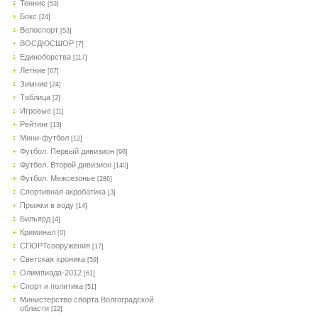
Теннис
[53]
Бокс
[24]
Велоспорт
[53]
ВОСДЮСШОР
[7]
Единоборства
[117]
Летние
[67]
Зимние
[24]
Таблица
[2]
Игровые
[11]
Рейтинг
[13]
Мини-футбол
[12]
Футбол. Первый дивизион
[96]
Футбол. Второй дивизион
[140]
Футбол. Межсезонье
[286]
Спортивная акробатика
[3]
Прыжки в воду
[14]
Бильярд
[4]
Криминал
[0]
СПОРТсооружения
[17]
Светская хроника
[59]
Олимпиада-2012
[61]
Спорт и политика
[51]
Министерство спорта Волгоградской
области
[22]