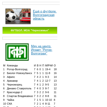
Ещё о футболе.
Волгоградская
область
ФУТБОЛ. МОА "Черноземье"
Мяч на центр.
Играет "Ротор-
Волгоград"
М
Команды
И
В
Н
П
МЯЧИ
О
1
Ротор-Волгоград
7
6
0
1
19-4
18
2
Биолог-Новокубанск
7
5
1
1
11-8
16
3
Афипс
7
4
2
1
9-3
14
4
Армавир
7
4
1
2
12-7
13
5
Черноморец
7
4
1
2
9-5
13
6
Динамо Ставрополь
7
4
0
3
8-7
12
7
Краснодар-2
7
3
2
2
9-6
11
8
Спартак Владикавказ
7
3
2
2
8-8
11
9
Чайка
7
1
5
1
10-10
8
10
СКА
7
2
1
4
8-11
7