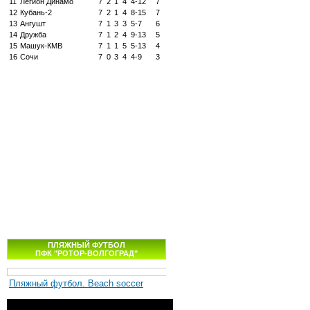
11
Легион Динамо
7
2
1
4
4-12
7
12
Кубань-2
7
2
1
4
8-15
7
13
Ангушт
7
1
3
3
5-7
6
14
Дружба
7
1
2
4
9-13
5
15
Машук-КМВ
7
1
1
5
5-13
4
16
Сочи
7
0
3
4
4-9
3
ПЛЯЖНЫЙ ФУТБОЛ
ПФК "РОТОР-ВОЛГОГРАД"
Пляжный футбол. Beach soccer