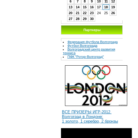
6
7
8
9
10
11
12
13
14
15
16
17
18
19
20
21
22
23
24
25
26
27
28
29
30
Партнеры
Федерация футбола Волгограда
Футбол Волгограда
Волгоградcкий центр развития
тенниса
ПФК "Ротор-Волгоград"
ВСЕ ПРИЗЕРЫ ИГР-2012.
Волгоград в Лондоне:
1 золото, 1 серебро, 2 бронзы