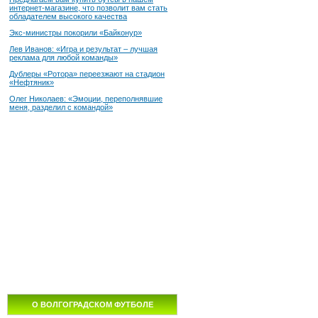
интернет-магазине, что позволит вам стать
обладателем высокого качества
Экс-министры покорили «Байконур»
Лев Иванов: «Игра и результат – лучшая
реклама для любой команды»
Дублеры «Ротора» переезжают на стадион
«Нефтяник»
Олег Николаев: «Эмоции, переполнявшие
меня, разделил с командой»
О ВОЛГОГРАДСКОМ ФУТБОЛЕ