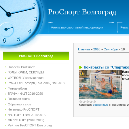
ProСпорт Волгоград
Агентство спортивной информации
Регис
Главная
»
2010
»
Сентябрь
»
18
ProСПОРТ Волгоград
Контракты со "Спартак
Новости ProСпорт
Вате
ГОЛЫ, ОЧКИ, СЕКУНДЫ
волг
ФУТБОЛ. У кромки поля
инф
ProСПОРТ резерв, Рио-2016, ЧМ-2018
Фотоальбомы
ВГАФК - ФЦП 2016-2020
Гостевая книга
Обратная связь
Категория:
Водное поло
|
Просмотров:
1
Не только ProСПОРТ
"РОТОР". ПФЛ-2014/2015
ФК "РОТОР" (2010-2012)
Рейтинг ProСПОРТ Волгоград