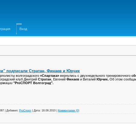
трация
Вход
ом" подписали Стратан, Финаев и Юрчик
рполисты волгоградского
«Спартака»
вернулись с двухнедельного тренировочного
сб
оградский клуб Дмитрий
Стратан
, Евгений
Финаев
и Виталий
Юрчик.
Об этом сообща
ормации
"ProСПОРТ Волгоград".
087
|
Добавил:
ProСпорт
|
Дата:
18.09.2010
|
Комментарии (0)