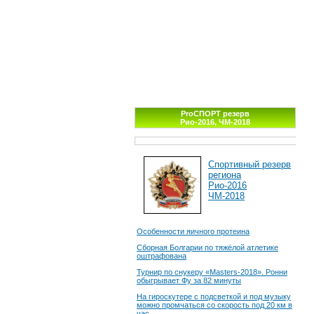
ProСПОРТ резерв
Рио-2016, ЧМ-2018
Спортивный резерв
региона
Рио-2016
ЧМ-2018
Особенности яичного протеина
Сборная Болгарии по тяжёлой атлетике
оштрафована
Турнир по снукеру «Masters-2018». Ронни
обыгрывает Фу за 82 минуты
На гироскутере с подсветкой и под музыку
можно промчаться со скорость под 20 км в
час