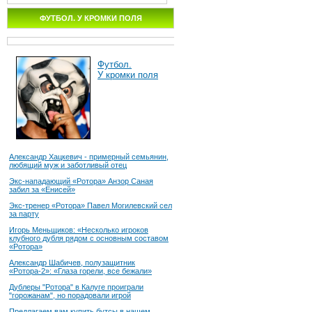
ФУТБОЛ. У КРОМКИ ПОЛЯ
Футбол.
У кромки поля
Александр Хацкевич - примерный семьянин,
любящий муж и заботливый отец
Экс-нападающий «Ротора» Анзор Саная
забил за «Енисей»
Экс-тренер «Ротора» Павел Могилевский сел
за парту
Игорь Меньщиков: «Несколько игроков
клубного дубля рядом с основным составом
«Ротора»
Александр Шабичев, полузащитник
«Ротора-2»: «Глаза горели, все бежали»
Дублеры "Ротора" в Калуге проиграли
"горожанам", но порадовали игрой
Предлагаем вам купить бутсы в нашем