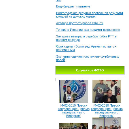
Бодибилдинг и питание
Волгоградские девушки превзошли результат
юношей на донских кортах
«Ротор» протестировал «Фишт»
Теннис в Испании, как предмет поклонения
Захарова выиграла серебро Кубка РТТ в
парном разряде
Срок сдачи «Волгоград Арены» остается
неизменным
Эксперты оценили состояние футбольных
полей
Случайное ФОТО
[
4-02-2010 Пресс-
[
4-02-2010 Пресс-
конференция Динамо
конференция Динамо
перед матчем с
перед матчем с
Виборгом
]
Виборгом
]