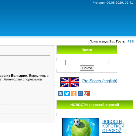
Четверг, 06.08.2026, 05:41
Приветствую Вас
Гость
|
RSS
Поиск
ора из Болгарии.
Вернулись в
ет
Агентство спортивной
Pro-Sports (english)
НОВОСТИ короткой строкой
НОВОСТИ
КОРОТКОЙ
СТРОКОЙ