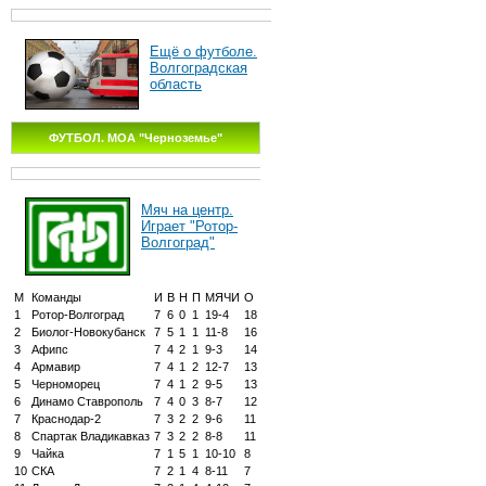
Ещё о футболе.
Волгоградская
область
ФУТБОЛ. МОА "Черноземье"
Мяч на центр.
Играет "Ротор-
Волгоград"
М
Команды
И
В
Н
П
МЯЧИ
О
1
Ротор-Волгоград
7
6
0
1
19-4
18
2
Биолог-Новокубанск
7
5
1
1
11-8
16
3
Афипс
7
4
2
1
9-3
14
4
Армавир
7
4
1
2
12-7
13
5
Черноморец
7
4
1
2
9-5
13
6
Динамо Ставрополь
7
4
0
3
8-7
12
7
Краснодар-2
7
3
2
2
9-6
11
8
Спартак Владикавказ
7
3
2
2
8-8
11
9
Чайка
7
1
5
1
10-10
8
10
СКА
7
2
1
4
8-11
7