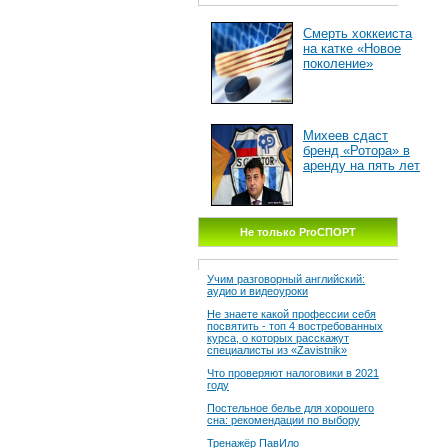
Смерть хоккеиста
на катке «Новое
поколение»
Михеев сдаст
бренд «Ротора» в
аренду на пять лет
Не только ProСПОРТ
Учим разговорный английский:
аудио и видеоуроки
Не знаете какой профессии себя
посвятить - топ 4 востребованных
курса, о которых расскажут
специалисты из «Zavistnik»
Что проверяют налоговики в 2021
году
Постельное белье для хорошего
сна: рекомендации по выбору
Тренажёр ПавИло