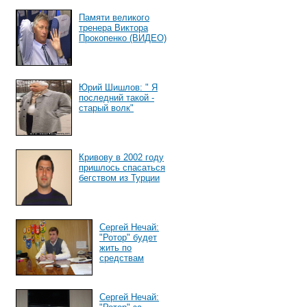
Памяти великого
тренера Виктора
Прокопенко (ВИДЕО)
Юрий Шишлов: " Я
последний такой -
старый волк"
Кривову в 2002 году
пришлось спасаться
бегством из Турции
Сергей Нечай:
"Ротор" будет
жить по
средствам
Сергей Нечай: