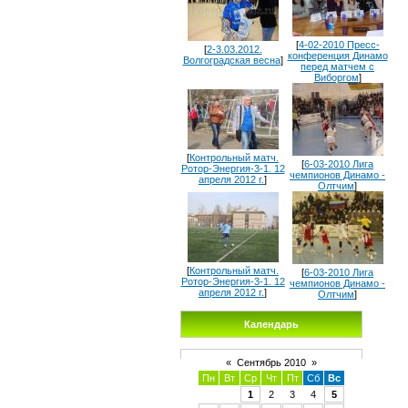
[
4-02-2010 Пресс-
[
2-3.03.2012.
конференция Динамо
Волгоградская весна
]
перед матчем с
Виборгом
]
[
Контрольный матч.
[
6-03-2010 Лига
Ротор-Энергия-3-1. 12
чемпионов Динамо -
апреля 2012 г.
]
Олтчим
]
[
Контрольный матч.
[
6-03-2010 Лига
Ротор-Энергия-3-1. 12
чемпионов Динамо -
апреля 2012 г.
]
Олтчим
]
Календарь
«
Сентябрь 2010
»
Пн
Вт
Ср
Чт
Пт
Сб
Вс
1
2
3
4
5