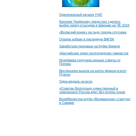
Оригинальный каталог FIAT
Евгению Трефилову предстоит сделать
выбор перед отъездом в Швецию на ЧЕ-2016
«Волжский конек» на льду города-спутника
Опалев избран в президиум ВФГБК
Заработали призовые на Кубке Кремля
«Каспийские зори» волгоградских гимнасток
Исинбаева получила ценные советы от
Попова
Вихлянцева вышла на корты французского
Пуатье
Одна медаль на всех
«Спартак-Волгоград» единственный в
чемпионате России идет без потерь очков
Волейболистки клуба «Волжаночка» стартуют
в Самаре