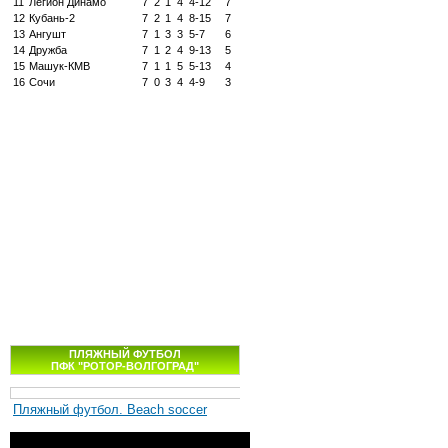
11
Легион Динамо
7
2
1
4
4-12
7
12
Кубань-2
7
2
1
4
8-15
7
13
Ангушт
7
1
3
3
5-7
6
14
Дружба
7
1
2
4
9-13
5
15
Машук-КМВ
7
1
1
5
5-13
4
16
Сочи
7
0
3
4
4-9
3
ПЛЯЖНЫЙ ФУТБОЛ
ПФК "РОТОР-ВОЛГОГРАД"
Пляжный футбол. Beach soccer