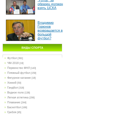
"Ротор" за
образец должен
взять ЦСКА
Владимир
Горюнов
возвращается в
большой
футбол?
ВИДЫ СПОРТА
Футбол
[391]
ЧМ-2018
[19]
Первенство ФНЛ
[143]
Пляжный футбол
[159]
Фигурное катание
[18]
Хоккей
[50]
Гандбол
[318]
Водное поло
[138]
Легкая атлетика
[206]
Плавание
[244]
Баскетбол
[166]
Гребля
[95]