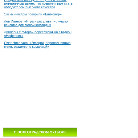
интернет-магазине, что позволит вам стать
обладателем высокого качества
Экс-министры покорили «Байконур»
Лев Иванов: «Игра и результат – лучшая
реклама для любой команды»
Дублеры «Ротора» переезжают на стадион
«Нефтяник»
Олег Николаев: «Эмоции, переполнявшие
меня, разделил с командой»
О ВОЛГОГРАДСКОМ ФУТБОЛЕ