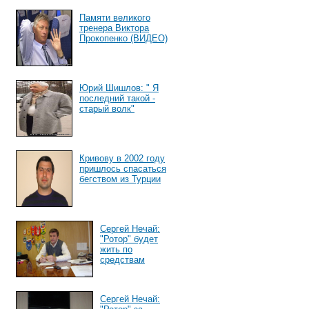
Памяти великого
тренера Виктора
Прокопенко (ВИДЕО)
Юрий Шишлов: " Я
последний такой -
старый волк"
Кривову в 2002 году
пришлось спасаться
бегством из Турции
Сергей Нечай:
"Ротор" будет
жить по
средствам
Сергей Нечай: