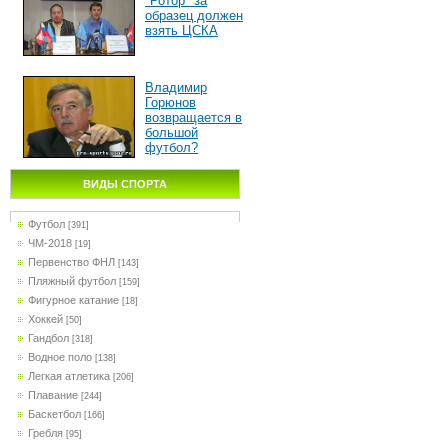
"Ротор" за
образец должен
взять ЦСКА
Владимир
Горюнов
возвращается в
большой
футбол?
ВИДЫ СПОРТА
Футбол
[391]
ЧМ-2018
[19]
Первенство ФНЛ
[143]
Пляжный футбол
[159]
Фигурное катание
[18]
Хоккей
[50]
Гандбол
[318]
Водное поло
[138]
Легкая атлетика
[206]
Плавание
[244]
Баскетбол
[166]
Гребля
[95]