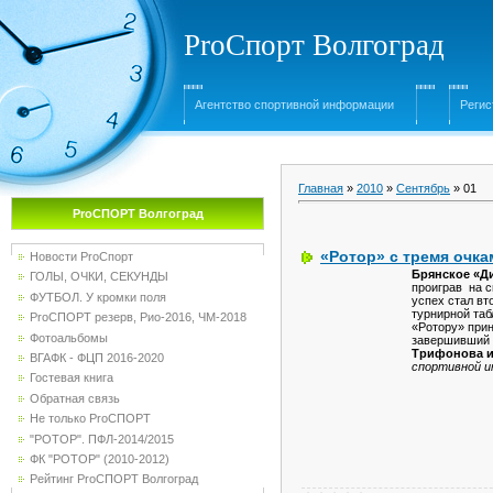
ProСпорт Волгоград
Агентство спортивной информации
Регис
Главная
»
2010
»
Сентябрь
»
01
ProСПОРТ Волгоград
«Ротор» с тремя очкам
Новости ProСпорт
Брянское «Д
ГОЛЫ, ОЧКИ, СЕКУНДЫ
проиграв на 
ФУТБОЛ. У кромки поля
успех стал вт
турнирной таб
ProСПОРТ резерв, Рио-2016, ЧМ-2018
«Ротору» при
Фотоальбомы
завершивший 
Трифонова и
ВГАФК - ФЦП 2016-2020
спортивной 
Гостевая книга
Обратная связь
Не только ProСПОРТ
"РОТОР". ПФЛ-2014/2015
ФК "РОТОР" (2010-2012)
Рейтинг ProСПОРТ Волгоград