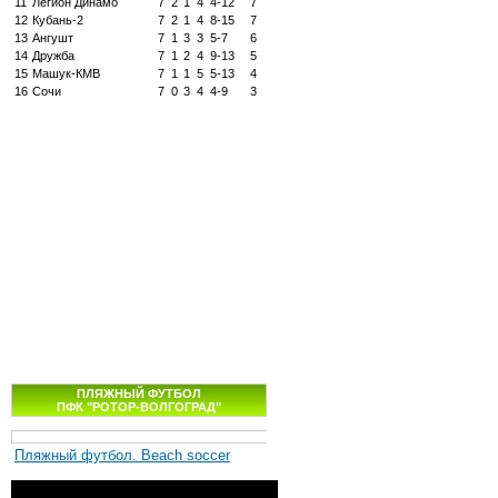
11
Легион Динамо
7
2
1
4
4-12
7
12
Кубань-2
7
2
1
4
8-15
7
13
Ангушт
7
1
3
3
5-7
6
14
Дружба
7
1
2
4
9-13
5
15
Машук-КМВ
7
1
1
5
5-13
4
16
Сочи
7
0
3
4
4-9
3
ПЛЯЖНЫЙ ФУТБОЛ
ПФК "РОТОР-ВОЛГОГРАД"
Пляжный футбол. Beach soccer