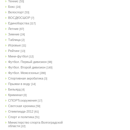
Теннис
[53]
Бокс
[24]
Велоспорт
[53]
ВОСДЮСШОР
[7]
Единоборства
[117]
Летние
[67]
Зимние
[24]
Таблица
[2]
Игровые
[11]
Рейтинг
[13]
Мини-футбол
[12]
Футбол. Первый дивизион
[96]
Футбол. Второй дивизион
[140]
Футбол. Межсезонье
[286]
Спортивная акробатика
[3]
Прыжки в воду
[14]
Бильярд
[4]
Криминал
[0]
СПОРТсооружения
[17]
Светская хроника
[59]
Олимпиада-2012
[61]
Спорт и политика
[51]
Министерство спорта Волгоградской
области
[22]