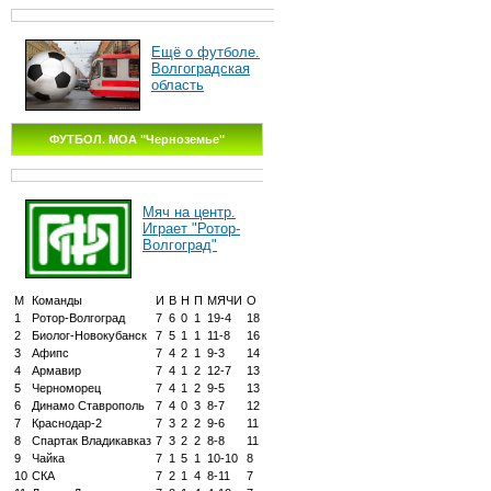
Ещё о футболе.
Волгоградская
область
ФУТБОЛ. МОА "Черноземье"
Мяч на центр.
Играет "Ротор-
Волгоград"
М
Команды
И
В
Н
П
МЯЧИ
О
1
Ротор-Волгоград
7
6
0
1
19-4
18
2
Биолог-Новокубанск
7
5
1
1
11-8
16
3
Афипс
7
4
2
1
9-3
14
4
Армавир
7
4
1
2
12-7
13
5
Черноморец
7
4
1
2
9-5
13
6
Динамо Ставрополь
7
4
0
3
8-7
12
7
Краснодар-2
7
3
2
2
9-6
11
8
Спартак Владикавказ
7
3
2
2
8-8
11
9
Чайка
7
1
5
1
10-10
8
10
СКА
7
2
1
4
8-11
7