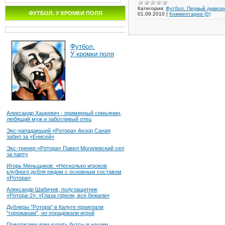
Категория:
Футбол. Первый дивизи
ФУТБОЛ. У КРОМКИ ПОЛЯ
01.09.2010
|
Комментарии (0)
Футбол.
У кромки поля
Александр Хацкевич - примерный семьянин,
любящий муж и заботливый отец
Экс-нападающий «Ротора» Анзор Саная
забил за «Енисей»
Экс-тренер «Ротора» Павел Могилевский сел
за парту
Игорь Меньщиков: «Несколько игроков
клубного дубля рядом с основным составом
«Ротора»
Александр Шабичев, полузащитник
«Ротора-2»: «Глаза горели, все бежали»
Дублеры "Ротора" в Калуге проиграли
"горожанам", но порадовали игрой
Предлагаем вам купить бутсы в нашем