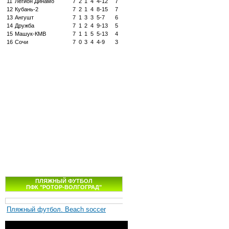
11
Легион Динамо
7
2
1
4
4-12
7
12
Кубань-2
7
2
1
4
8-15
7
13
Ангушт
7
1
3
3
5-7
6
14
Дружба
7
1
2
4
9-13
5
15
Машук-КМВ
7
1
1
5
5-13
4
16
Сочи
7
0
3
4
4-9
3
ПЛЯЖНЫЙ ФУТБОЛ
ПФК "РОТОР-ВОЛГОГРАД"
Пляжный футбол. Beach soccer