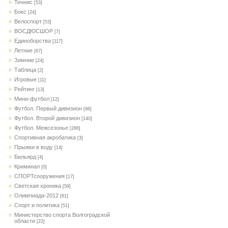
Теннис
[53]
Бокс
[24]
Велоспорт
[53]
ВОСДЮСШОР
[7]
Единоборства
[117]
Летние
[67]
Зимние
[24]
Таблица
[2]
Игровые
[11]
Рейтинг
[13]
Мини-футбол
[12]
Футбол. Первый дивизион
[96]
Футбол. Второй дивизион
[140]
Футбол. Межсезонье
[286]
Спортивная акробатика
[3]
Прыжки в воду
[14]
Бильярд
[4]
Криминал
[0]
СПОРТсооружения
[17]
Светская хроника
[59]
Олимпиада-2012
[61]
Спорт и политика
[51]
Министерство спорта Волгоградской
области
[22]