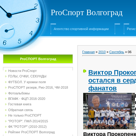
ProСпорт Волгоград
Агентство спортивной информации
Регис
Главная
»
2010
»
Сентябрь
»
06
ProСПОРТ Волгоград
Виктор Прокоп
Новости ProСпорт
ГОЛЫ, ОЧКИ, СЕКУНДЫ
остался в се
ФУТБОЛ. У кромки поля
фанатов
ProСПОРТ резерв, Рио-2016, ЧМ-2018
Фотоальбомы
ВГАФК - ФЦП 2016-2020
Гостевая книга
Обратная связь
Не только ProСПОРТ
"РОТОР". ПФЛ-2014/2015
ФК "РОТОР" (2010-2012)
Рейтинг ProСПОРТ Волгоград
Виктора Прокопенк