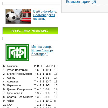
Комментарии (0)
Ещё о футболе.
Волгоградская
область
ФУТБОЛ. МОА "Черноземье"
Мяч на центр.
Играет "Ротор-
Волгоград"
М
Команды
И
В
Н
П
МЯЧИ
О
1
Ротор-Волгоград
7
6
0
1
19-4
18
2
Биолог-Новокубанск
7
5
1
1
11-8
16
3
Афипс
7
4
2
1
9-3
14
4
Армавир
7
4
1
2
12-7
13
5
Черноморец
7
4
1
2
9-5
13
6
Динамо Ставрополь
7
4
0
3
8-7
12
7
Краснодар-2
7
3
2
2
9-6
11
8
Спартак Владикавказ
7
3
2
2
8-8
11
9
Чайка
7
1
5
1
10-10
8
10
СКА
7
2
1
4
8-11
7