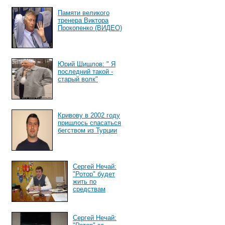
Памяти великого
тренера Виктора
Прокопенко (ВИДЕО)
Юрий Шишлов: " Я
последний такой -
старый волк"
Кривову в 2002 году
пришлось спасаться
бегством из Турции
Сергей Нечай:
"Ротор" будет
жить по
средствам
Сергей Нечай: