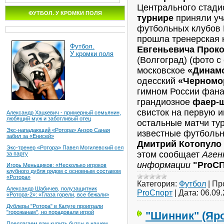
Центрального стади
ФУТБОЛ. У КРОМКИ ПОЛЯ
турнире
приняли у
футбольных клубов 
прошла тренерская
Футбол.
Евгеньевича Проко
У кромки поля
(Волгоград) (фото с 
московское
«Динам
одесский
«Черномо
гимном России фана
грандиозное
фаер-ш
свисток на первую иг
Александр Хацкевич - примерный семьянин,
любящий муж и заботливый отец
остальные матчи ту
Экс-нападающий «Ротора» Анзор Саная
известные футболь
забил за «Енисей»
Дмитрий Котопуло
Экс-тренер «Ротора» Павел Могилевский сел
этом сообщает
Аген
за парту
информации
"ProСП
Игорь Меньщиков: «Несколько игроков
клубного дубля рядом с основным составом
«Ротора»
Категория:
Футбол
|
Пр
Александр Шабичев, полузащитник
ProСпорт
|
Дата:
06.09
«Ротора-2»: «Глаза горели, все бежали»
Дублеры "Ротора" в Калуге проиграли
"горожанам", но порадовали игрой
"Шинник" (Яро
Предлагаем вам купить бутсы в нашем