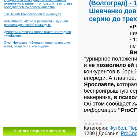
(Волгоград) - 
интернет-магазине, что позволит вам стать
обладателем высокого качества
Шевченко до
Экс-министры покорили «Байконур»
серию до трех
Лев Иванов: «Игра и результат – лучшая
реклама для любой команды»
«Р
ни
Дублеры «Ротора» переезжают на стадион
«Нефтяник»
- 1
Олег Николаев: «Эмоции, переполнявшие
не
меня, разделил с командой»
Ви
турнирное положени
и
не позволило ей 
конкурентов в борь
впереди. А главное
Ярославле,
которая
беспроигрышную сер
наверняка,
в психо
Об этом сообщает
А
информации
"ProСП
Категория:
Футбол. Пе
О ВОЛГОГРАДСКОМ ФУТБОЛЕ
1289
|
Добавил:
ProСп