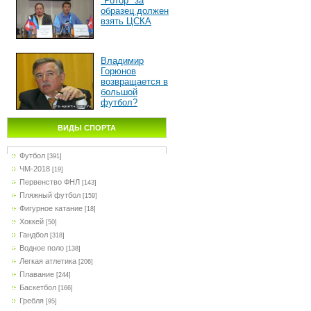
"Ротор" за
образец должен
взять ЦСКА
Владимир
Горюнов
возвращается в
большой
футбол?
ВИДЫ СПОРТА
Футбол
[391]
ЧМ-2018
[19]
Первенство ФНЛ
[143]
Пляжный футбол
[159]
Фигурное катание
[18]
Хоккей
[50]
Гандбол
[318]
Водное поло
[138]
Легкая атлетика
[206]
Плавание
[244]
Баскетбол
[166]
Гребля
[95]