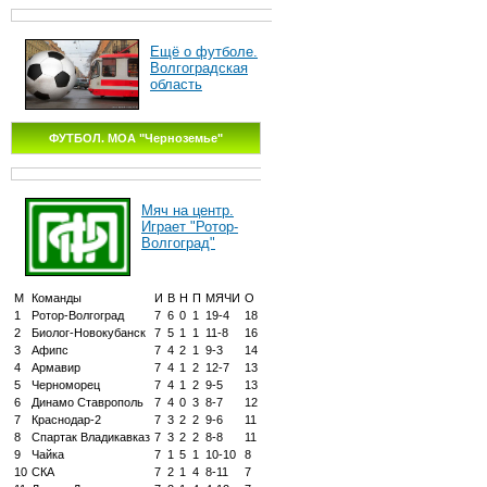
Ещё о футболе.
Волгоградская
область
ФУТБОЛ. МОА "Черноземье"
Мяч на центр.
Играет "Ротор-
Волгоград"
М
Команды
И
В
Н
П
МЯЧИ
О
1
Ротор-Волгоград
7
6
0
1
19-4
18
2
Биолог-Новокубанск
7
5
1
1
11-8
16
3
Афипс
7
4
2
1
9-3
14
4
Армавир
7
4
1
2
12-7
13
5
Черноморец
7
4
1
2
9-5
13
6
Динамо Ставрополь
7
4
0
3
8-7
12
7
Краснодар-2
7
3
2
2
9-6
11
8
Спартак Владикавказ
7
3
2
2
8-8
11
9
Чайка
7
1
5
1
10-10
8
10
СКА
7
2
1
4
8-11
7