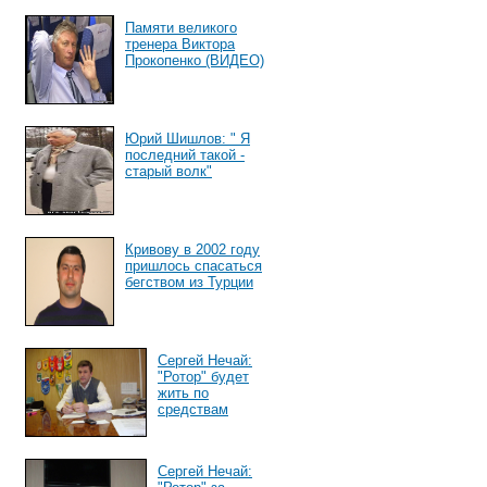
Памяти великого
тренера Виктора
Прокопенко (ВИДЕО)
Юрий Шишлов: " Я
последний такой -
старый волк"
Кривову в 2002 году
пришлось спасаться
бегством из Турции
Сергей Нечай:
"Ротор" будет
жить по
средствам
Сергей Нечай: