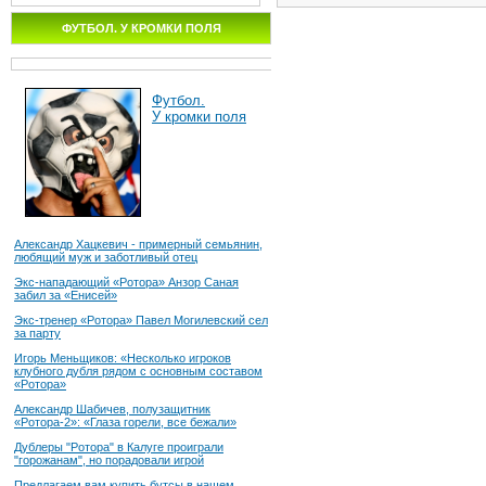
ФУТБОЛ. У КРОМКИ ПОЛЯ
Футбол.
У кромки поля
Александр Хацкевич - примерный семьянин,
любящий муж и заботливый отец
Экс-нападающий «Ротора» Анзор Саная
забил за «Енисей»
Экс-тренер «Ротора» Павел Могилевский сел
за парту
Игорь Меньщиков: «Несколько игроков
клубного дубля рядом с основным составом
«Ротора»
Александр Шабичев, полузащитник
«Ротора-2»: «Глаза горели, все бежали»
Дублеры "Ротора" в Калуге проиграли
"горожанам", но порадовали игрой
Предлагаем вам купить бутсы в нашем