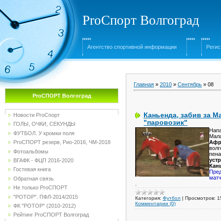
ProСпорт Волгоград
Агентство спортивной информации
Регис
Главная
»
2010
»
Сентябрь
»
08
ProСПОРТ Волгоград
Каньенда, забив за М
Новости ProСпорт
"паровозик"
ГОЛЫ, ОЧКИ, СЕКУНДЫ
Нап
ФУТБОЛ. У кромки поля
Мала
Афр
ProСПОРТ резерв, Рио-2016, ЧМ-2018
волг
Фотоальбомы
пена
уст
ВГАФК - ФЦП 2016-2020
Кань
Гостевая книга
Пре
матч
Обратная связь
.
Не только ProСПОРТ
"РОТОР". ПФЛ-2014/2015
Категория:
Футбол
|
Просмотров:
1
Комментарии (0)
ФК "РОТОР" (2010-2012)
Рейтинг ProСПОРТ Волгоград