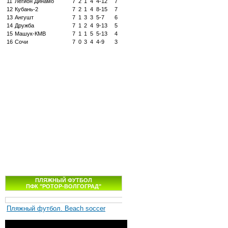
11
Легион Динамо
7
2
1
4
4-12
7
12
Кубань-2
7
2
1
4
8-15
7
13
Ангушт
7
1
3
3
5-7
6
14
Дружба
7
1
2
4
9-13
5
15
Машук-КМВ
7
1
1
5
5-13
4
16
Сочи
7
0
3
4
4-9
3
ПЛЯЖНЫЙ ФУТБОЛ
ПФК "РОТОР-ВОЛГОГРАД"
Пляжный футбол. Beach soccer