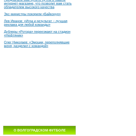
интернет-магазине, что позволит вам стать
обладателем высокого качества
Экс-министры покорили «Байконур»
Лев Иванов: «Игра и результат – лучшая
реклама для любой команды»
Дублеры «Ротора» переезжают на стадион
«Нефтяник»
Олег Николаев: «Эмоции, переполнявшие
меня, разделил с командой»
О ВОЛГОГРАДСКОМ ФУТБОЛЕ