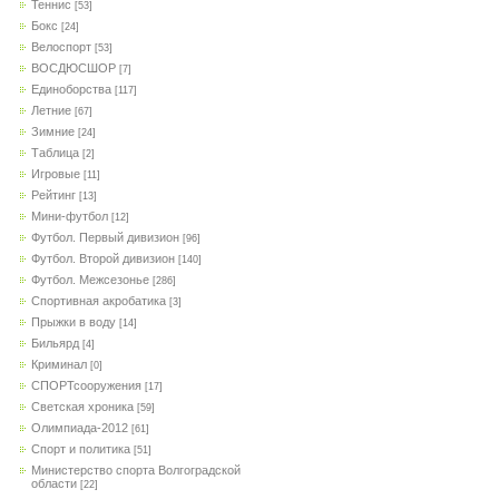
Теннис
[53]
Бокс
[24]
Велоспорт
[53]
ВОСДЮСШОР
[7]
Единоборства
[117]
Летние
[67]
Зимние
[24]
Таблица
[2]
Игровые
[11]
Рейтинг
[13]
Мини-футбол
[12]
Футбол. Первый дивизион
[96]
Футбол. Второй дивизион
[140]
Футбол. Межсезонье
[286]
Спортивная акробатика
[3]
Прыжки в воду
[14]
Бильярд
[4]
Криминал
[0]
СПОРТсооружения
[17]
Светская хроника
[59]
Олимпиада-2012
[61]
Спорт и политика
[51]
Министерство спорта Волгоградской
области
[22]