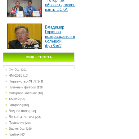
"Ротор" за
образец должен
взять ЦСКА
Владимир
Горюнов
возвращается в
большой
футбол?
ВИДЫ СПОРТА
Футбол
[391]
ЧМ-2018
[19]
Первенство ФНЛ
[143]
Пляжный футбол
[159]
Фигурное катание
[18]
Хоккей
[50]
Гандбол
[318]
Водное поло
[138]
Легкая атлетика
[206]
Плавание
[244]
Баскетбол
[166]
Гребля
[95]