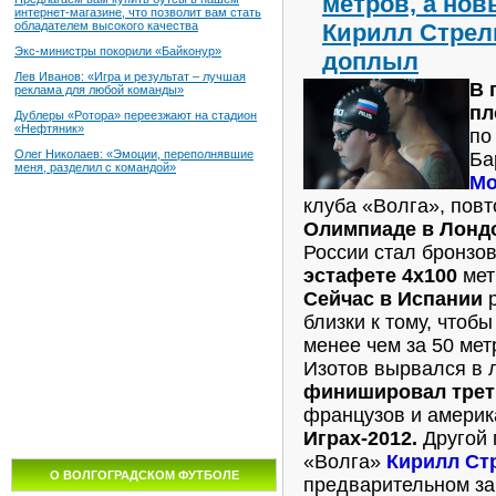
метров, а но
интернет-магазине, что позволит вам стать
Кирилл Стрел
обладателем высокого качества
Экс-министры покорили «Байконур»
доплыл
Лев Иванов: «Игра и результат – лучшая
В 
реклама для любой команды»
пл
Дублеры «Ротора» переезжают на стадион
«Нефтяник»
по
Олег Николаев: «Эмоции, переполнявшие
Ба
меня, разделил с командой»
Мо
клуба «Волга», пов
Олимпиаде в Лонд
России стал бронзо
эстафете 4х100
мет
Сейчас в Испании
р
близки к тому, чтобы
менее чем за 50 ме
Изотов вырвался в 
финишировал тре
французов и америк
Играх-2012.
Другой 
«Волга»
Кирилл Ст
О ВОЛГОГРАДСКОМ ФУТБОЛЕ
предварительном з