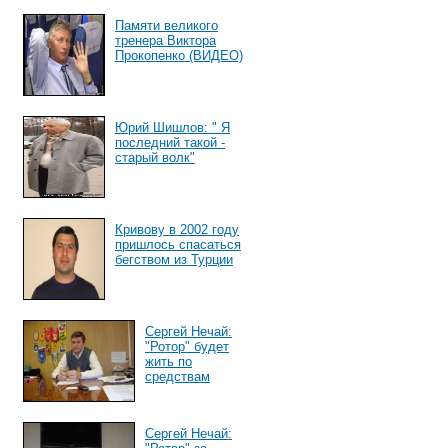
Памяти великого
тренера Виктора
Прокопенко (ВИДЕО)
Юрий Шишлов: " Я
последний такой -
старый волк"
Кривову в 2002 году
пришлось спасаться
бегством из Турции
Сергей Нечай:
"Ротор" будет
жить по
средствам
Сергей Нечай: