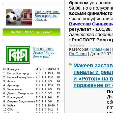
брассом
установил 
59,80
, но в полуфи
Ещё о футболе.
восьми финалисто
Волгоградская
число полуфиналист
область
Вячеслав Синькеви
результат - 1.01,38.
ФУТБОЛ. МОА "Черноземье"
Агентство спорти
«ProСПОРТ Волгог
Мяч на центр.
Категория:
Плавание
|
Играет "Ротор-
ProСпорт
|
Дата:
29.07
Волгоград"
Макеев заста
М
Команды
И
В
Н
П
МЯЧИ
О
пенальти реа
1
Ротор-Волгоград
7
6
0
1
19-4
18
и «Ротор» на 
2
Биолог-Новокубанск
7
5
1
1
11-8
16
3
Афипс
7
4
2
1
9-3
14
поражение от
4
Армавир
7
4
1
2
12-7
13
5
Черноморец
7
4
1
2
9-5
13
По
6
Динамо Ставрополь
7
4
0
3
8-7
12
Дз
7
Краснодар-2
7
3
2
2
9-6
11
об
8
Спартак Владикавказ
7
3
2
2
8-8
11
9
Чайка
7
1
5
1
10-10
8
пя
10
СКА
7
2
1
4
8-11
7
пр