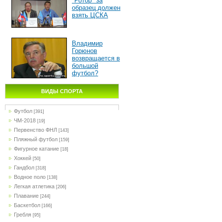
"Ротор" за
образец должен
взять ЦСКА
Владимир
Горюнов
возвращается в
большой
футбол?
ВИДЫ СПОРТА
Футбол
[391]
ЧМ-2018
[19]
Первенство ФНЛ
[143]
Пляжный футбол
[159]
Фигурное катание
[18]
Хоккей
[50]
Гандбол
[318]
Водное поло
[138]
Легкая атлетика
[206]
Плавание
[244]
Баскетбол
[166]
Гребля
[95]