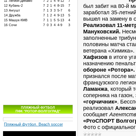
11
Легион Динамо
7
2
1
4
4-12
7
был забит на 80-й 
12
Кубань-2
7
2
1
4
8-15
7
13
Ангушт
7
1
3
3
5-7
6
заработал 35-летни
14
Дружба
7
1
2
4
9-13
5
вышел на замену в 
15
Машук-КМВ
7
1
1
5
5-13
4
Реализовал 11-мет
16
Сочи
7
0
3
4
4-9
3
Мануковский.
Несмо
заполненные трибун
половины матча ст
ветерана «Химика».
Хафизов
в итоге уг
назначению пеналь
обороне «Ротора».
признался после ма
французского легио
Ламанжа
, который 
соперника на газон,
«горчичник»
. Бесс
реализовал
Алекса
ПЛЯЖНЫЙ ФУТБОЛ
ПФК "РОТОР-ВОЛГОГРАД"
сообщает
Агентств
«ProСПОРТ Волгог
Пляжный футбол. Beach soccer
Фото с официальног