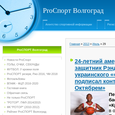
ProСпорт Волгоград
Агентство спортивной информации
Регис
Главная
»
2013
»
Июль
»
29
ProСПОРТ Волгоград
24-летний ам
Новости ProСпорт
ГОЛЫ, ОЧКИ, СЕКУНДЫ
защитник Рэн
ФУТБОЛ. У кромки поля
украинского 
ProСПОРТ резерв, Рио-2016, ЧМ-2018
Фотоальбомы
подписал кон
ВГАФК - ФЦП 2016-2020
Октябрем»
Гостевая книга
Обратная связь
Пе
Не только ProСПОРТ
ба
"РОТОР". ПФЛ-2014/2015
«К
ФК "РОТОР" (2010-2012)
в 
Рейтинг ProСПОРТ Волгоград