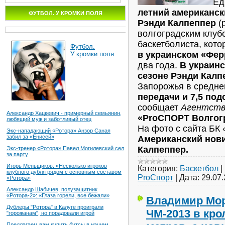
Ед
летний американс
ФУТБОЛ. У КРОМКИ ПОЛЯ
Рэнди Калпеппер
(
волгоградским клуб
баскетболиста, кот
Футбол.
в украинском «Фер
У кромки поля
два года.
В украин
сезоне Рэнди Калп
Запорожья в средн
передачи и 7,5 под
сообщает
Агентств
Александр Хацкевич - примерный семьянин,
«ProСПОРТ Волгог
любящий муж и заботливый отец
На фото с сайта БК
Экс-нападающий «Ротора» Анзор Саная
забил за «Енисей»
Американский нови
Калпеппер.
Экс-тренер «Ротора» Павел Могилевский сел
за парту
Игорь Меньщиков: «Несколько игроков
Категория:
Баскетбол
|
клубного дубля рядом с основным составом
ProСпорт
|
Дата:
29.07
«Ротора»
Александр Шабичев, полузащитник
«Ротора-2»: «Глаза горели, все бежали»
Владимир Мор
Дублеры "Ротора" в Калуге проиграли
ЧМ-2013 в кро
"горожанам", но порадовали игрой
Предлагаем вам купить бутсы в нашем