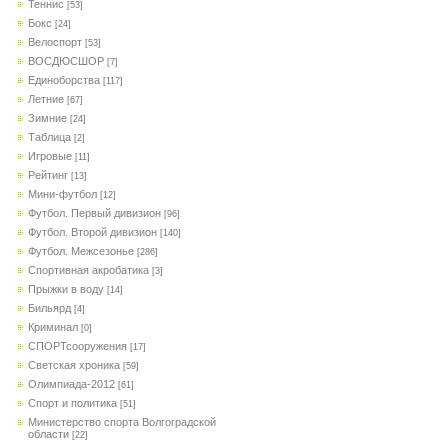
Теннис
[53]
Бокс
[24]
Велоспорт
[53]
ВОСДЮСШОР
[7]
Единоборства
[117]
Летние
[67]
Зимние
[24]
Таблица
[2]
Игровые
[11]
Рейтинг
[13]
Мини-футбол
[12]
Футбол. Первый дивизион
[96]
Футбол. Второй дивизион
[140]
Футбол. Межсезонье
[286]
Спортивная акробатика
[3]
Прыжки в воду
[14]
Бильярд
[4]
Криминал
[0]
СПОРТсооружения
[17]
Светская хроника
[59]
Олимпиада-2012
[61]
Спорт и политика
[51]
Министерство спорта Волгоградской
области
[22]