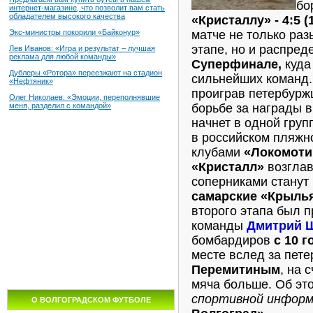
бо
интернет-магазине, что позволит вам стать
обладателем высокого качества
«Кристаллу» - 4:5 (1:
матче не только ра
Экс-министры покорили «Байконур»
этапе, но и распре
Лев Иванов: «Игра и результат – лучшая
реклама для любой команды»
Суперфинале,
куда
Дублеры «Ротора» переезжают на стадион
сильнейших команд
«Нефтяник»
проиграв петербурж
Олег Николаев: «Эмоции, переполнявшие
борьбе за награды 
меня, разделил с командой»
начнет в одной гру
в российском пляжн
клубами
«Локомоти
«Кристалл»
возглави
соперниками станут
самарские «Крылья
второго этапа был 
команды
Дмитрий 
бомбардиров
с 10 г
месте вслед за пет
Перемитиным
, на 
мяча больше. Об эт
спортивной инфор
О ВОЛГОГРАДСКОМ ФУТБОЛЕ