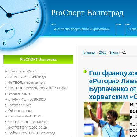
ProСпорт Волгоград
Агентство спортивной информации
Регис
Главная
»
2013
»
Июль
»
01
ProСПОРТ Волгоград
Гол французск
Новости ProСпорт
ГОЛЫ, ОЧКИ, СЕКУНДЫ
«Ротора» Лама
ФУТБОЛ. У кромки поля
Бурлаченко от
ProСПОРТ резерв, Рио-2016, ЧМ-2018
Фотоальбомы
хорватским «
ВГАФК - ФЦП 2016-2020
В 
Гостевая книга
ко
Обратная связь
в 
Не только ProСПОРТ
"РОТОР". ПФЛ-2014/2015
хо
ФК "РОТОР" (2010-2012)
со
Рейтинг ProСПОРТ Волгоград
го