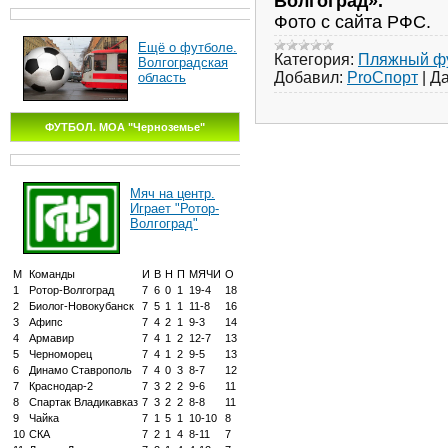
Волгоград».
Фото с сайта РФС.
Ещё о футболе.
Категория:
Пляжный ф
Волгоградская
Добавил:
ProСпорт
|
Да
область
ФУТБОЛ. МОА "Черноземье"
Мяч на центр.
Играет "Ротор-
Волгоград"
М
Команды
И
В
Н
П
МЯЧИ
О
1
Ротор-Волгоград
7
6
0
1
19-4
18
2
Биолог-Новокубанск
7
5
1
1
11-8
16
3
Афипс
7
4
2
1
9-3
14
4
Армавир
7
4
1
2
12-7
13
5
Черноморец
7
4
1
2
9-5
13
6
Динамо Ставрополь
7
4
0
3
8-7
12
7
Краснодар-2
7
3
2
2
9-6
11
8
Спартак Владикавказ
7
3
2
2
8-8
11
9
Чайка
7
1
5
1
10-10
8
10
СКА
7
2
1
4
8-11
7