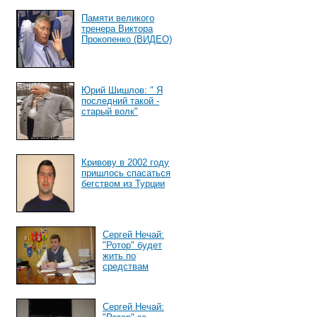
Памяти великого
тренера Виктора
Прокопенко (ВИДЕО)
Юрий Шишлов: " Я
последний такой -
старый волк"
Кривову в 2002 году
пришлось спасаться
бегством из Турции
Сергей Нечай:
"Ротор" будет
жить по
средствам
Сергей Нечай: