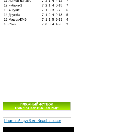
11
Легион Динамо
7
2
1
4
4-12
7
12
Кубань-2
7
2
1
4
8-15
7
13
Ангушт
7
1
3
3
5-7
6
14
Дружба
7
1
2
4
9-13
5
15
Машук-КМВ
7
1
1
5
5-13
4
16
Сочи
7
0
3
4
4-9
3
ПЛЯЖНЫЙ ФУТБОЛ
ПФК "РОТОР-ВОЛГОГРАД"
Пляжный футбол. Beach soccer