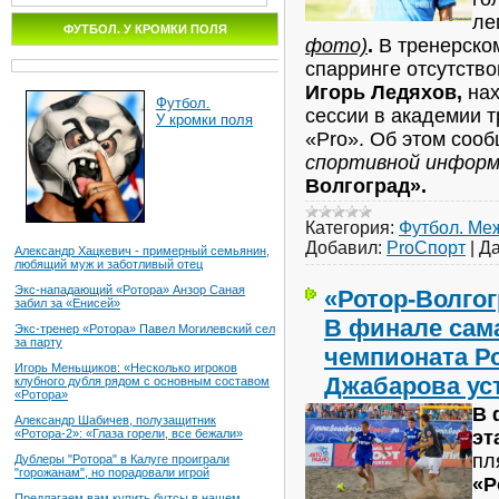
ле
ФУТБОЛ. У КРОМКИ ПОЛЯ
фото)
.
В тренерском
спарринге отсутств
Игорь Ледяхов,
нах
Футбол.
сессии в академии т
У кромки поля
«Pro». Об этом соо
спортивной инфор
Волгоград».
Категория:
Футбол. Ме
Добавил:
ProСпорт
|
Да
Александр Хацкевич - примерный семьянин,
любящий муж и заботливый отец
Экс-нападающий «Ротора» Анзор Саная
«Ротор-Волго
забил за «Енисей»
В финале сама
Экс-тренер «Ротора» Павел Могилевский сел
за парту
чемпионата Р
Игорь Меньщиков: «Несколько игроков
Джабарова ус
клубного дубля рядом с основным составом
«Ротора»
В 
Александр Шабичев, полузащитник
эт
«Ротора-2»: «Глаза горели, все бежали»
пл
Дублеры "Ротора" в Калуге проиграли
"горожанам", но порадовали игрой
«Р
Предлагаем вам купить бутсы в нашем