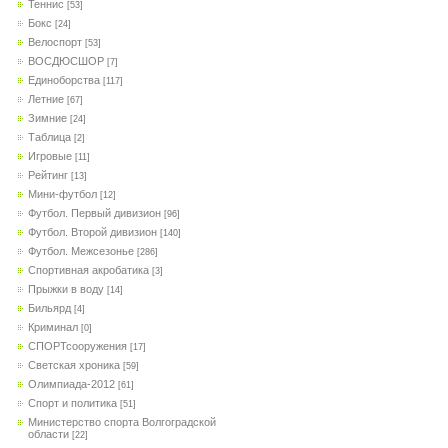
Теннис
[53]
Бокс
[24]
Велоспорт
[53]
ВОСДЮСШОР
[7]
Единоборства
[117]
Летние
[67]
Зимние
[24]
Таблица
[2]
Игровые
[11]
Рейтинг
[13]
Мини-футбол
[12]
Футбол. Первый дивизион
[96]
Футбол. Второй дивизион
[140]
Футбол. Межсезонье
[286]
Спортивная акробатика
[3]
Прыжки в воду
[14]
Бильярд
[4]
Криминал
[0]
СПОРТсооружения
[17]
Светская хроника
[59]
Олимпиада-2012
[61]
Спорт и политика
[51]
Министерство спорта Волгоградской
области
[22]