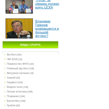
"Ротор" за
образец должен
взять ЦСКА
Владимир
Горюнов
возвращается в
большой
футбол?
ВИДЫ СПОРТА
Футбол
[391]
ЧМ-2018
[19]
Первенство ФНЛ
[143]
Пляжный футбол
[159]
Фигурное катание
[18]
Хоккей
[50]
Гандбол
[318]
Водное поло
[138]
Легкая атлетика
[206]
Плавание
[244]
Баскетбол
[166]
Гребля
[95]