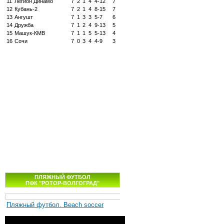
11
Легион Динамо
7
2
1
4
4-12
7
12
Кубань-2
7
2
1
4
8-15
7
13
Ангушт
7
1
3
3
5-7
6
14
Дружба
7
1
2
4
9-13
5
15
Машук-КМВ
7
1
1
5
5-13
4
16
Сочи
7
0
3
4
4-9
3
ПЛЯЖНЫЙ ФУТБОЛ
ПФК "РОТОР-ВОЛГОГРАД"
Пляжный футбол. Beach soccer