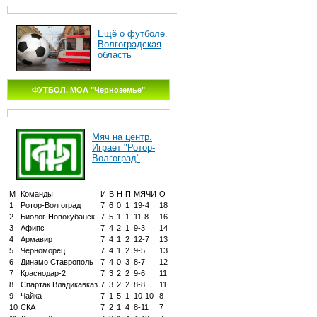
Ещё о футболе.
Волгоградская
область
ФУТБОЛ. МОА "Черноземье"
Мяч на центр.
Играет "Ротор-
Волгоград"
М
Команды
И
В
Н
П
МЯЧИ
О
1
Ротор-Волгоград
7
6
0
1
19-4
18
2
Биолог-Новокубанск
7
5
1
1
11-8
16
3
Афипс
7
4
2
1
9-3
14
4
Армавир
7
4
1
2
12-7
13
5
Черноморец
7
4
1
2
9-5
13
6
Динамо Ставрополь
7
4
0
3
8-7
12
7
Краснодар-2
7
3
2
2
9-6
11
8
Спартак Владикавказ
7
3
2
2
8-8
11
9
Чайка
7
1
5
1
10-10
8
10
СКА
7
2
1
4
8-11
7