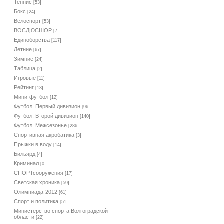
Теннис
[53]
Бокс
[24]
Велоспорт
[53]
ВОСДЮСШОР
[7]
Единоборства
[117]
Летние
[67]
Зимние
[24]
Таблица
[2]
Игровые
[11]
Рейтинг
[13]
Мини-футбол
[12]
Футбол. Первый дивизион
[96]
Футбол. Второй дивизион
[140]
Футбол. Межсезонье
[286]
Спортивная акробатика
[3]
Прыжки в воду
[14]
Бильярд
[4]
Криминал
[0]
СПОРТсооружения
[17]
Светская хроника
[59]
Олимпиада-2012
[61]
Спорт и политика
[51]
Министерство спорта Волгоградской
области
[22]