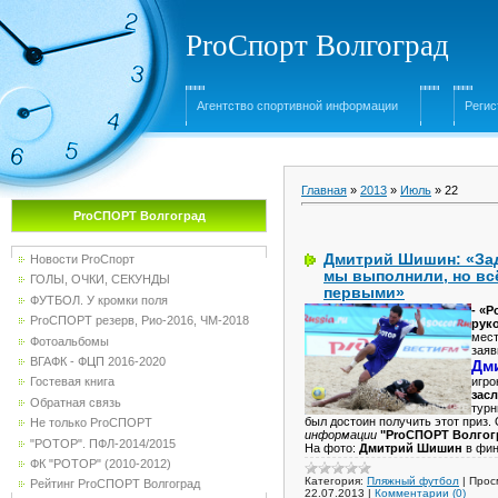
ProСпорт Волгоград
Агентство спортивной информации
Регис
Главная
»
2013
»
Июль
»
22
ProСПОРТ Волгоград
Дмитрий Шишин: «Зад
Новости ProСпорт
мы выполнили, но вс
ГОЛЫ, ОЧКИ, СЕКУНДЫ
первыми»
ФУТБОЛ. У кромки поля
- «
ProСПОРТ резерв, Рио-2016, ЧМ-2018
рук
мест
Фотоальбомы
заяв
ВГАФК - ФЦП 2016-2020
Дм
игро
Гостевая книга
засл
Обратная связь
турн
был достоин получить этот приз
Не только ProСПОРТ
информации
"ProСПОРТ Волгог
"РОТОР". ПФЛ-2014/2015
На фото:
Дмитрий Шишин
в фин
ФК "РОТОР" (2010-2012)
Категория:
Пляжный футбол
|
Прос
Рейтинг ProСПОРТ Волгоград
22.07.2013
|
Комментарии (0)