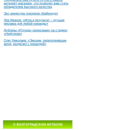
интернет-магазине, что позволит вам стать
обладателем высокого качества
Экс-министры покорили «Байконур»
Лев Иванов: «Игра и результат – лучшая
реклама для любой команды»
Дублеры «Ротора» переезжают на стадион
«Нефтяник»
Олег Николаев: «Эмоции, переполнявшие
меня, разделил с командой»
О ВОЛГОГРАДСКОМ ФУТБОЛЕ