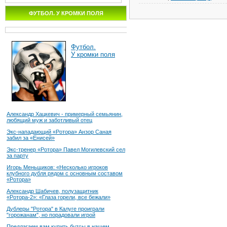
ФУТБОЛ. У КРОМКИ ПОЛЯ
Футбол.
У кромки поля
Александр Хацкевич - примерный семьянин,
любящий муж и заботливый отец
Экс-нападающий «Ротора» Анзор Саная
забил за «Енисей»
Экс-тренер «Ротора» Павел Могилевский сел
за парту
Игорь Меньщиков: «Несколько игроков
клубного дубля рядом с основным составом
«Ротора»
Александр Шабичев, полузащитник
«Ротора-2»: «Глаза горели, все бежали»
Дублеры "Ротора" в Калуге проиграли
"горожанам", но порадовали игрой
Предлагаем вам купить бутсы в нашем