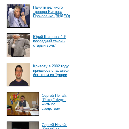
Памяти великого
тренера Виктора
Прокопенко (ВИДЕО)
Юрий Шишлов: " Я
последний такой -
старый волк"
Кривову в 2002 году
пришлось спасаться
бегством из Турции
Сергей Нечай:
"Ротор" будет
жить по
средствам
Сергей Нечай: