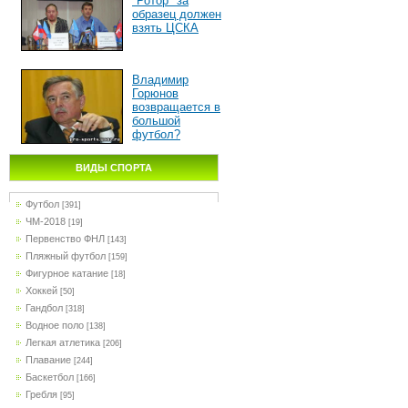
"Ротор" за
образец должен
взять ЦСКА
Владимир
Горюнов
возвращается в
большой
футбол?
ВИДЫ СПОРТА
Футбол
[391]
ЧМ-2018
[19]
Первенство ФНЛ
[143]
Пляжный футбол
[159]
Фигурное катание
[18]
Хоккей
[50]
Гандбол
[318]
Водное поло
[138]
Легкая атлетика
[206]
Плавание
[244]
Баскетбол
[166]
Гребля
[95]