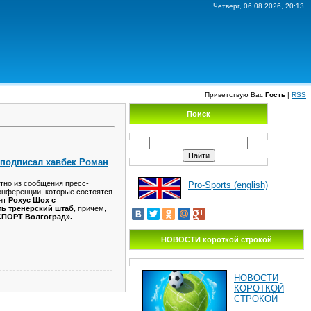
Четверг, 06.08.2026, 20:13
Приветствую Вас
Гость
|
RSS
Поиск
 подписал хавбек Роман
стно из сообщения пресс-
Pro-Sports (english)
онференции, которые состоятся
ент
Рохус Шох с
ть тренерский штаб
, причем,
СПОРТ Волгоград».
НОВОСТИ короткой строкой
НОВОСТИ
КОРОТКОЙ
СТРОКОЙ