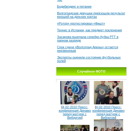
Бодибилдинг и питание
Волгоградские девушки превзошли результат
юношей на донских кортах
«Ротор» протестировал «Фишт»
Теннис в Испании, как предмет поклонения
Захарова выиграла серебро Кубка РТТ в
парном разряде
Срок сдачи «Волгоград Арены» остается
неизменным
Эксперты оценили состояние футбольных
полей
Случайное ФОТО
[
4-02-2010 Пресс-
[
4-02-2010 Пресс-
конференция Динамо
конференция Динамо
перед матчем с
перед матчем с
Виборгом
]
Виборгом
]