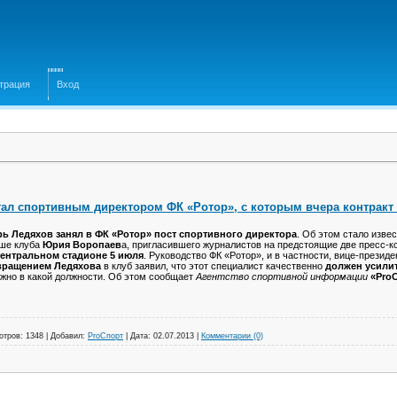
трация
Вход
тал спортивным директором ФК «Ротор», с которым вчера контракт
рь Ледяхов занял в ФК «Ротор» пост спортивного директора
. Об этом стало изве
ше клуба
Юрия Воропаев
а, пригласившего журналистов на предстоящие две пресс-к
Центральном стадионе 5 июля
. Руководство ФК «Ротор», и в частности, вице-презид
вращением Ледяхова
в клуб заявил, что этот специалист качественно
должен усили
жно в какой должности. Об этом сообщает
Агентство спортивной информации
«Pro
отров:
1348
|
Добавил:
ProСпорт
|
Дата:
02.07.2013
|
Комментарии (0)