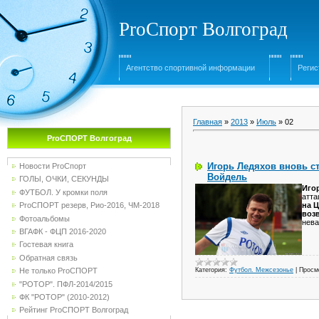
ProСпорт Волгоград
Агентство спортивной информации
Регис
Главная
»
2013
»
Июль
»
02
ProСПОРТ Волгоград
Игорь Ледяхов вновь с
Новости ProСпорт
Войдель
ГОЛЫ, ОЧКИ, СЕКУНДЫ
Иго
ФУТБОЛ. У кромки поля
атта
на 
ProСПОРТ резерв, Рио-2016, ЧМ-2018
воз
Фотоальбомы
нева
ВГАФК - ФЦП 2016-2020
Гостевая книга
Обратная связь
Категория:
Футбол. Межсезонье
|
Просм
Не только ProСПОРТ
"РОТОР". ПФЛ-2014/2015
ФК "РОТОР" (2010-2012)
Рейтинг ProСПОРТ Волгоград