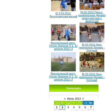
[
4-02-2010 Пресс-
[
2-3.03.2012.
конференция Динамо
Волгоградская весна
]
перед матчем с
Виборгом
]
[
Контрольный матч.
[
6-03-2010 Лига
Ротор-Энергия-3-1. 12
чемпионов Динамо -
апреля 2012 г.
]
Олтчим
]
[
Контрольный матч.
[
6-03-2010 Лига
Ротор-Энергия-3-1. 12
чемпионов Динамо -
апреля 2012 г.
]
Олтчим
]
Календарь
«
Июль 2013
»
Пн
Вт
Ср
Чт
Пт
Сб
Вс
1
2
3
4
5
6
7