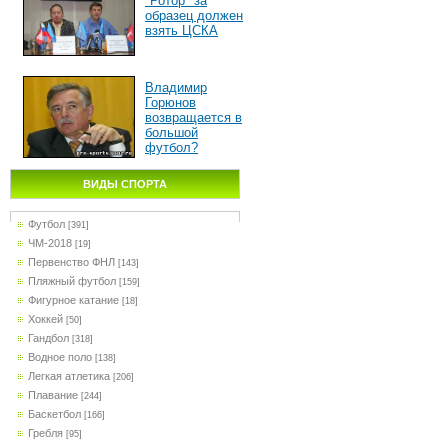
"Ротор" за
образец должен
взять ЦСКА
Владимир
Горюнов
возвращается в
большой
футбол?
ВИДЫ СПОРТА
Футбол
[391]
ЧМ-2018
[19]
Первенство ФНЛ
[143]
Пляжный футбол
[159]
Фигурное катание
[18]
Хоккей
[50]
Гандбол
[318]
Водное поло
[138]
Легкая атлетика
[206]
Плавание
[244]
Баскетбол
[166]
Гребля
[95]