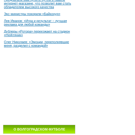
интернет-магазине, что позволит вам стать
обладателем высокого качества
Экс-министры покорили «Байконур»
Лев Иванов: «Игра и результат – лучшая
реклама для любой команды»
Дублеры «Ротора» переезжают на стадион
«Нефтяник»
Олег Николаев: «Эмоции, переполнявшие
меня, разделил с командой»
О ВОЛГОГРАДСКОМ ФУТБОЛЕ