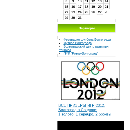
8
9
10
11
12
13
14
15
16
17
18
19
20
21
22
23
24
25
26
27
28
29
30
31
Партнеры
Федерация футбола Волгограда
Футбол Волгограда
Волгоградcкий центр развития
тенниса
ПФК "Ротор-Волгоград"
ВСЕ ПРИЗЕРЫ ИГР-2012.
Волгоград в Лондоне:
1 золото, 1 серебро, 2 бронзы