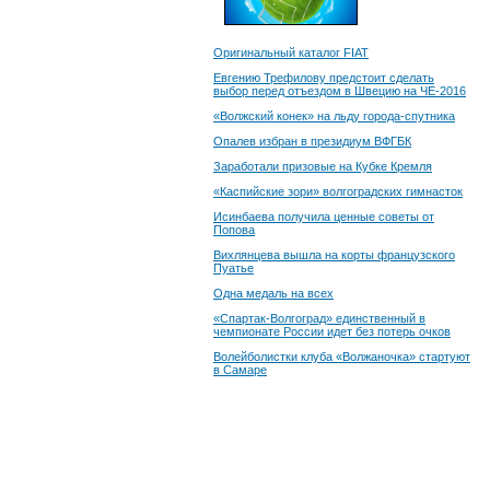
Оригинальный каталог FIAT
Евгению Трефилову предстоит сделать
выбор перед отъездом в Швецию на ЧЕ-2016
«Волжский конек» на льду города-спутника
Опалев избран в президиум ВФГБК
Заработали призовые на Кубке Кремля
«Каспийские зори» волгоградских гимнасток
Исинбаева получила ценные советы от
Попова
Вихлянцева вышла на корты французского
Пуатье
Одна медаль на всех
«Спартак-Волгоград» единственный в
чемпионате России идет без потерь очков
Волейболистки клуба «Волжаночка» стартуют
в Самаре