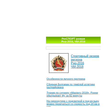
ProСПОРТ резерв
Рио-2016, ЧМ-2018
Спортивный резерв
региона
Рио-2016
ЧМ-2018
Особенности яичного протеина
Сборная Болгарии по тяжёлой атлетике
оштрафована
Турнир по снукеру «Masters-2018». Ронни
обыгрывает Фу за 82 минуты
На гироскутере с подсветкой и под музыку
можно промчаться со скорость под 20 км в
час