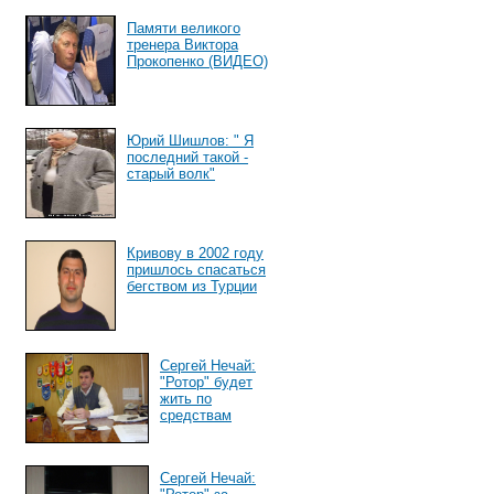
Памяти великого
тренера Виктора
Прокопенко (ВИДЕО)
Юрий Шишлов: " Я
последний такой -
старый волк"
Кривову в 2002 году
пришлось спасаться
бегством из Турции
Сергей Нечай:
"Ротор" будет
жить по
средствам
Сергей Нечай: