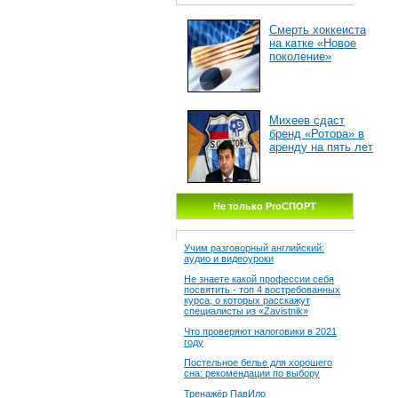
Смерть хоккеиста
на катке «Новое
поколение»
Михеев сдаст
бренд «Ротора» в
аренду на пять лет
Не только ProСПОРТ
Учим разговорный английский:
аудио и видеоуроки
Не знаете какой профессии себя
посвятить - топ 4 востребованных
курса, о которых расскажут
специалисты из «Zavistnik»
Что проверяют налоговики в 2021
году
Постельное белье для хорошего
сна: рекомендации по выбору
Тренажёр ПавИло