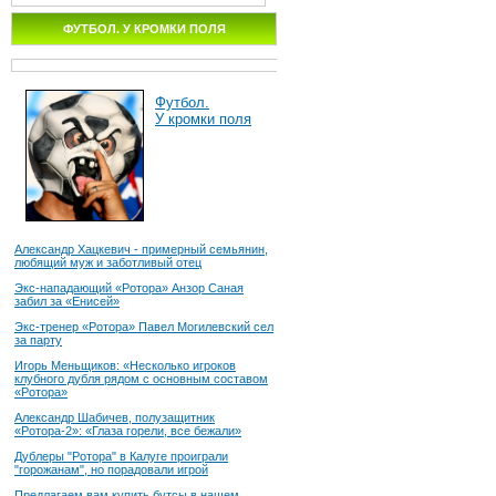
ФУТБОЛ. У КРОМКИ ПОЛЯ
Футбол.
У кромки поля
Александр Хацкевич - примерный семьянин,
любящий муж и заботливый отец
Экс-нападающий «Ротора» Анзор Саная
забил за «Енисей»
Экс-тренер «Ротора» Павел Могилевский сел
за парту
Игорь Меньщиков: «Несколько игроков
клубного дубля рядом с основным составом
«Ротора»
Александр Шабичев, полузащитник
«Ротора-2»: «Глаза горели, все бежали»
Дублеры "Ротора" в Калуге проиграли
"горожанам", но порадовали игрой
Предлагаем вам купить бутсы в нашем