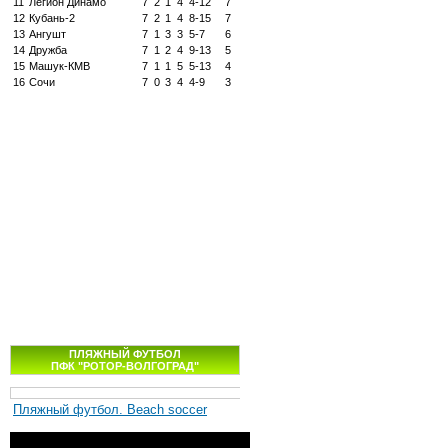
11
Легион Динамо
7
2
1
4
4-12
7
12
Кубань-2
7
2
1
4
8-15
7
13
Ангушт
7
1
3
3
5-7
6
14
Дружба
7
1
2
4
9-13
5
15
Машук-КМВ
7
1
1
5
5-13
4
16
Сочи
7
0
3
4
4-9
3
ПЛЯЖНЫЙ ФУТБОЛ
ПФК "РОТОР-ВОЛГОГРАД"
Пляжный футбол. Beach soccer