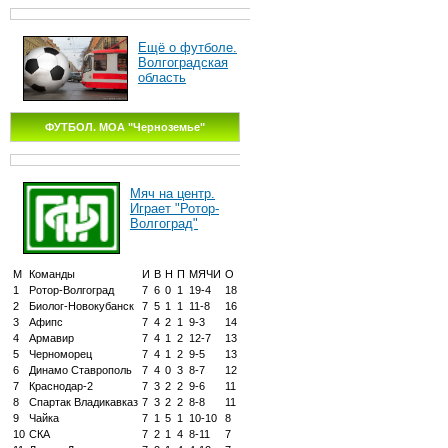
Ещё о футболе.
Волгоградская
область
ФУТБОЛ. МОА "Черноземье"
Мяч на центр.
Играет "Ротор-
Волгоград"
М
Команды
И
В
Н
П
МЯЧИ
О
1
Ротор-Волгоград
7
6
0
1
19-4
18
2
Биолог-Новокубанск
7
5
1
1
11-8
16
3
Афипс
7
4
2
1
9-3
14
4
Армавир
7
4
1
2
12-7
13
5
Черноморец
7
4
1
2
9-5
13
6
Динамо Ставрополь
7
4
0
3
8-7
12
7
Краснодар-2
7
3
2
2
9-6
11
8
Спартак Владикавказ
7
3
2
2
8-8
11
9
Чайка
7
1
5
1
10-10
8
10
СКА
7
2
1
4
8-11
7