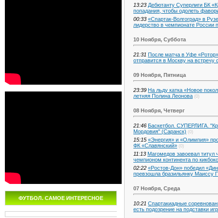
13:23
Дебютанту Суперлиги БК «К
попадания, чтобы одолеть фаво
00:33
«Спартак-Волгоград» в Руз
лидерство в чемпионате России 
10 Ноября, Суббота
21:31
После матча в Уфе «Ротор» 
отправится в Москву на встречу
09 Ноября, Пятница
23:39
На льду катка «Новое покол
летняя Полина Леонова
(0)
08 Ноября, Четверг
21:46
Баскетбол. СУПЕРЛИГА. "Кра
Мордовия" (Саранск)
(0)
15:15
«Энергия» и «Олимпия» про
ФК «Славянский»
(0)
11:13
Магомедов завоевал титул 
чемпионом континента по кикбокс
02:22
«Ростов-Дон» победил «Дин
превзошла бразильянку Маиссу 
07 Ноября, Среда
ФУТБОЛ. САМОЕ ИНТЕРЕСНОЕ
10:21
Спартакиадные соревнован
есть подозрение на подставки иг