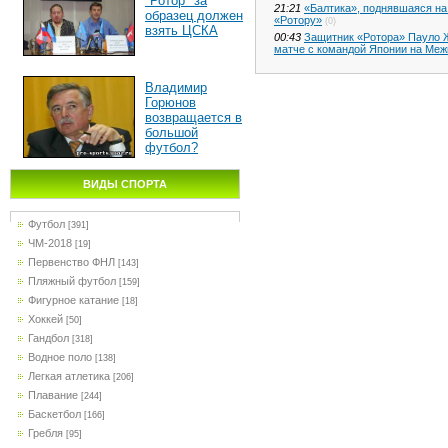
"Ротор" за
21:21
«Балтика», поднявшаяся на 
образец должен
«Ротору»
(0)
взять ЦСКА
00:43
Защитник «Ротора» Пауло Ж
матче с командой Японии на Меж
Владимир
Горюнов
возвращается в
большой
футбол?
ВИДЫ СПОРТА
Футбол
[391]
ЧМ-2018
[19]
Первенство ФНЛ
[143]
Пляжный футбол
[159]
Фигурное катание
[18]
Хоккей
[50]
Гандбол
[318]
Водное поло
[138]
Легкая атлетика
[206]
Плавание
[244]
Баскетбол
[166]
Гребля
[95]