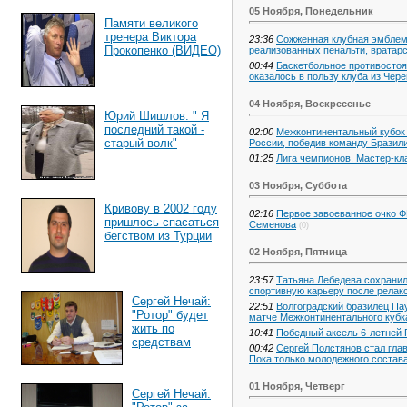
05 Ноября, Понедельник
Памяти великого
тренера Виктора
23:36
Сожженная клубная эмблем
Прокопенко (ВИДЕО)
реализованных пенальти, вратарс
00:44
Баскетбольное противостоя
оказалось в пользу клуба из Чер
04 Ноября, Воскресенье
Юрий Шишлов: " Я
последний такой -
02:00
Межконтинентальный кубок
старый волк"
России, победив команду Бразил
01:25
Лига чемпионов. Мастер-кл
03 Ноября, Суббота
Кривову в 2002 году
02:16
Первое завоеванное очко Ф
пришлось спасаться
Семенова
(0)
бегством из Турции
02 Ноября, Пятница
23:57
Татьяна Лебедева сохранил
спортивную карьеру после релакс
Сергей Нечай:
22:51
Волгоградский бразилец П
"Ротор" будет
матче Межконтинентального кубк
жить по
10:41
Победный аксель 6-летней
средствам
00:42
Сергей Полстянов стал гла
Пока только молодежного состав
01 Ноября, Четверг
Сергей Нечай: