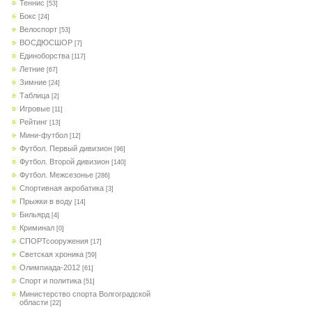
Теннис
[53]
Бокс
[24]
Велоспорт
[53]
ВОСДЮСШОР
[7]
Единоборства
[117]
Летние
[67]
Зимние
[24]
Таблица
[2]
Игровые
[11]
Рейтинг
[13]
Мини-футбол
[12]
Футбол. Первый дивизион
[96]
Футбол. Второй дивизион
[140]
Футбол. Межсезонье
[286]
Спортивная акробатика
[3]
Прыжки в воду
[14]
Бильярд
[4]
Криминал
[0]
СПОРТсооружения
[17]
Светская хроника
[59]
Олимпиада-2012
[61]
Спорт и политика
[51]
Министерство спорта Волгоградской
области
[22]