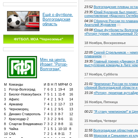
23:52
Волгоградские пловцы оста
23:35
Юрий Куклачев был принят 
Ещё о футболе.
сопротивление «Красного Октябр
Волгоградская
04:16
Сборную России по плавани
область
Анатолий Журавлев
(0)
03:08
Юные футболисты Волгоград
«Ротор» турнир, посвященный 70
ФУТБОЛ. МОА "Черноземье"
18 Ноября, Воскресенье
22:05
Сергей Стрельников – чемп
плаванием
(0)
Мяч на центр.
19:35
Главный тренер «Динамо» В
Играет "Ротор-
выступление команды в Лиге чемп
Волгоград"
17 Ноября, Суббота
21:01
Чемпионат России по плава
М
Команды
И
В
Н
П
МЯЧИ
О
сборной Волгоградской области 
1
Ротор-Волгоград
7
6
0
1
19-4
18
15:16
«Ротор», проиграв аутсайд
2
Биолог-Новокубанск
7
5
1
1
11-8
16
3
Афипс
7
4
2
1
9-3
14
16 Ноября, Пятница
4
Армавир
7
4
1
2
12-7
13
5
Черноморец
7
4
1
2
9-5
13
00:21
"Я стану чемпионом!" в Це
6
Динамо Ставрополь
7
4
0
3
8-7
12
7
Краснодар-2
7
3
2
2
9-6
11
15 Ноября, Четверг
8
Спартак Владикавказ
7
3
2
2
8-8
11
9
Чайка
7
1
5
1
10-10
8
11:55
Волгоградская областная ф
10
СКА
7
2
1
4
8-11
7
01:55
Морозов и Синькевич из кл