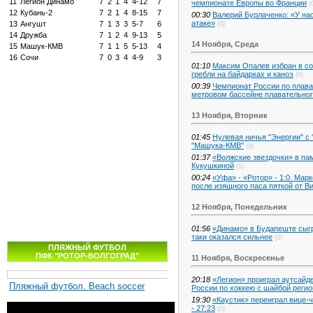
11
Легион Динамо
7
2
1
4
4-12
7
чемпионате Европы во Франции
(
12
Кубань-2
7
2
1
4
8-15
7
00:30
Валерий Бурлаченко: «У нас
атаке»
13
Ангушт
7
1
3
3
5-7
6
(0)
14
Дружба
7
1
2
4
9-13
5
14 Ноября, Среда
15
Машук-КМВ
7
1
1
5
5-13
4
16
Сочи
7
0
3
4
4-9
3
01:10
Максим Опалев избран в с
гребли на байдарках и каноэ
(0)
00:39
Чемпионат России по плаван
метровом бассейне плавательног
13 Ноября, Вторник
01:45
Нулевая ничья "Энергии" с
"Машука-КМВ"
(0)
01:37
«Волжские звездочки» в па
Кукушкиной
(1)
00:24
«Уфа» - «Ротор» - 1:0. Мар
после изящного паса пяткой от 
12 Ноября, Понедельник
01:56
«Динамо» в Будапеште сыгр
таки оказался сильнее
(0)
ПЛЯЖНЫЙ ФУТБОЛ
ПФК "РОТОР-ВОЛГОГРАД"
11 Ноября, Воскресенье
20:18
«Легион» проиграл аутсайд
Пляжный футбол. Beach soccer
России по хоккею с шайбой реги
19:30
«Каустик» переиграл вице-
- 27:23
(0)