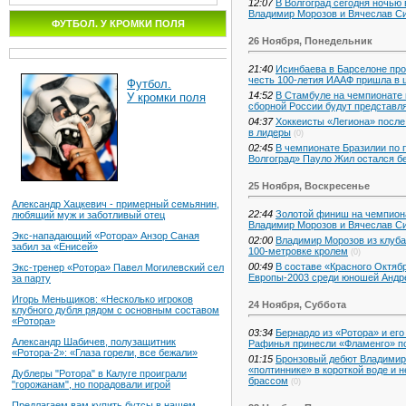
12:07
В Волгоград сегодня ночью
Владимир Морозов и Вячеслав С
ФУТБОЛ. У КРОМКИ ПОЛЯ
26 Ноября, Понедельник
21:40
Исинбаева в Барселоне пров
честь 100-летия ИААФ пришла в 
Футбол.
14:52
В Стамбуле на чемпионате 
У кромки поля
сборной России будут представл
04:37
Хоккеисты «Легиона» после
в лидеры
(0)
02:45
В чемпионате Бразилии по 
Волгоград» Пауло Жил остался б
25 Ноября, Воскресенье
Александр Хацкевич - примерный семьянин,
22:44
Золотой финиш на чемпион
любящий муж и заботливый отец
Владимир Морозов и Вячеслав Син
Экс-нападающий «Ротора» Анзор Саная
02:00
Владимир Морозов из клуба
забил за «Енисей»
100-метровке кролем
(0)
00:49
В составе «Красного Октяб
Экс-тренер «Ротора» Павел Могилевский сел
Европы-2003 среди юношей Андр
за парту
Игорь Меньщиков: «Несколько игроков
24 Ноября, Суббота
клубного дубля рядом с основным составом
«Ротора»
03:34
Бернардо из «Ротора» и ег
Александр Шабичев, полузащитник
Рафинья принесли «Фламенго» по
«Ротора-2»: «Глаза горели, все бежали»
01:15
Бронзовый дебют Владимира
«полтиннике» в короткой воде и 
Дублеры "Ротора" в Калуге проиграли
брассом
(0)
"горожанам", но порадовали игрой
Предлагаем вам купить бутсы в нашем