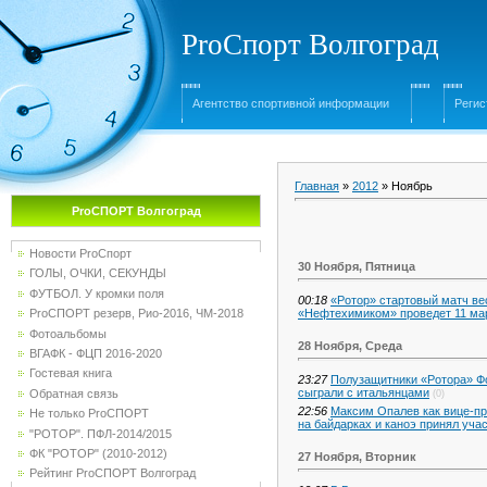
ProСпорт Волгоград
Агентство спортивной информации
Регис
Главная
»
2012
»
Ноябрь
ProСПОРТ Волгоград
Новости ProСпорт
30 Ноября, Пятница
ГОЛЫ, ОЧКИ, СЕКУНДЫ
ФУТБОЛ. У кромки поля
00:18
«Ротор» стартовый матч ве
«Нефтехимиком» проведет 11 мар
ProСПОРТ резерв, Рио-2016, ЧМ-2018
Фотоальбомы
28 Ноября, Среда
ВГАФК - ФЦП 2016-2020
Гостевая книга
23:27
Полузащитники «Ротора» Ф
сыграли с итальянцами
Обратная связь
(0)
22:56
Максим Опалев как вице-пр
Не только ProСПОРТ
на байдарках и каноэ принял уч
"РОТОР". ПФЛ-2014/2015
ФК "РОТОР" (2010-2012)
27 Ноября, Вторник
Рейтинг ProСПОРТ Волгоград