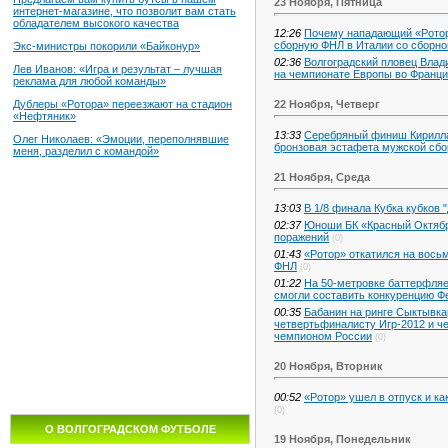
23 Ноября, Пятница
интернет-магазине, что позволит вам стать
обладателем высокого качества
12:26
Почему нападающий «Ротор
сборную ФНЛ в Италии со сборно
Экс-министры покорили «Байконур»
02:36
Волгоградский пловец Влад
Лев Иванов: «Игра и результат – лучшая
на чемпионате Европы во Франци
реклама для любой команды»
22 Ноября, Четверг
Дублеры «Ротора» переезжают на стадион
«Нефтяник»
13:33
Серебряный финиш Кирилла
Олег Николаев: «Эмоции, переполнявшие
бронзовая эстафета мужской сбо
меня, разделил с командой»
21 Ноября, Среда
13:03
В 1/8 финала Кубка кубков 
02:37
Юноши БК «Красный Октябр
поражений
(0)
01:43
«Ротор» откатился на вось
ФНЛ
(0)
01:22
На 50-метровке баттерфляе
смогли составить конкуренцию Ф
00:35
Бабанин на ринге Сыктывка
четвертьфиналисту Игр-2012 и 
чемпионом России
(0)
20 Ноября, Вторник
00:52
«Ротор» ушел в отпуск и ка
(0)
О ВОЛГОГРАДСКОМ ФУТБОЛЕ
19 Ноября, Понедельник