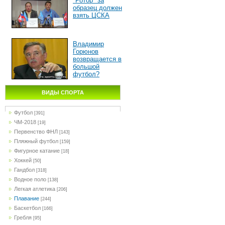
"Ротор" за
образец должен
взять ЦСКА
Владимир
Горюнов
возвращается в
большой
футбол?
ВИДЫ СПОРТА
Футбол
[391]
ЧМ-2018
[19]
Первенство ФНЛ
[143]
Пляжный футбол
[159]
Фигурное катание
[18]
Хоккей
[50]
Гандбол
[318]
Водное поло
[138]
Легкая атлетика
[206]
Плавание
[244]
Баскетбол
[166]
Гребля
[95]