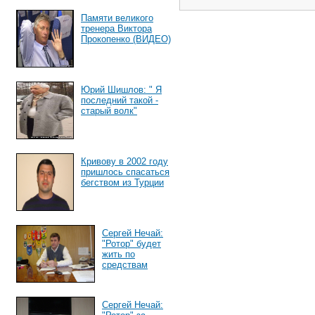
Памяти великого
тренера Виктора
Прокопенко (ВИДЕО)
Юрий Шишлов: " Я
последний такой -
старый волк"
Кривову в 2002 году
пришлось спасаться
бегством из Турции
Сергей Нечай:
"Ротор" будет
жить по
средствам
Сергей Нечай: