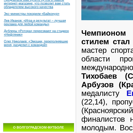
интернет-магазине, что позволит вам стать
обладателем высокого качества
Экс-министры покорили «Байконур»
Лев Иванов: «Игра и результат – лучшая
реклама для любой команды»
Чемпионом 
Дублеры «Ротора» переезжают на стадион
«Нефтяник»
стилем стал
Олег Николаев: «Эмоции, переполнявшие
меня, разделил с командой»
мастер спорт
области пр
международ
Тихобаев (С
Арбузов (Кр
медалисту
Е
(22,14), про
(Красноярски
финалистов 
молодым. Вос
О ВОЛГОГРАДСКОМ ФУТБОЛЕ