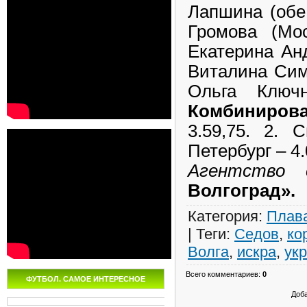
Лапшина (обе 
Громова (Мо
Екатерина Анд
Виталина Симо
Ольга Ключн
Комбинирова
3.59,75. 2. 
Петербург – 4.
Агентство 
Волгоград»
Категория
:
Плав
|
Теги
:
Седов
,
ко
Волга
,
искра
,
ук
Всего комментариев
:
0
ФУТБОЛ. САМОЕ ИНТЕРЕСНОЕ
Доба