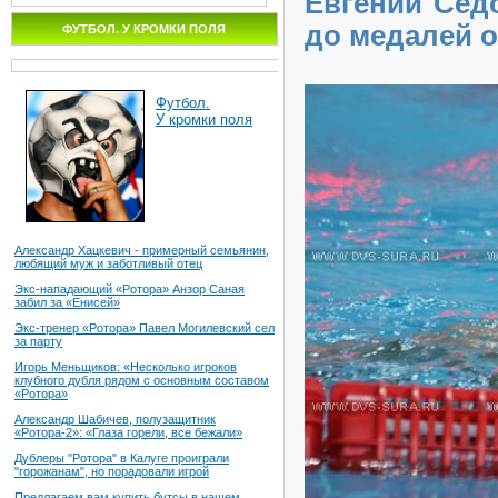
Евгений Се
до медалей 
ФУТБОЛ. У КРОМКИ ПОЛЯ
Футбол.
У кромки поля
Александр Хацкевич - примерный семьянин,
любящий муж и заботливый отец
Экс-нападающий «Ротора» Анзор Саная
забил за «Енисей»
Экс-тренер «Ротора» Павел Могилевский сел
за парту
Игорь Меньщиков: «Несколько игроков
клубного дубля рядом с основным составом
«Ротора»
Александр Шабичев, полузащитник
«Ротора-2»: «Глаза горели, все бежали»
Дублеры "Ротора" в Калуге проиграли
"горожанам", но порадовали игрой
Предлагаем вам купить бутсы в нашем