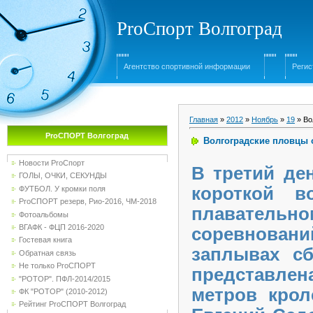
ProСпорт Волгоград
Агентство спортивной информации
Регис
Главная
»
2012
»
Ноябрь
»
19
» Во
ProСПОРТ Волгоград
Волгоградские пловцы 
Новости ProСпорт
В третий де
ГОЛЫ, ОЧКИ, СЕКУНДЫ
короткой в
ФУТБОЛ. У кромки поля
ProСПОРТ резерв, Рио-2016, ЧМ-2018
плаватель
Фотоальбомы
ВГАФК - ФЦП 2016-2020
соревновани
Гостевая книга
заплывах сб
Обратная связь
Не только ProСПОРТ
представлен
"РОТОР". ПФЛ-2014/2015
метров крол
ФК "РОТОР" (2010-2012)
Рейтинг ProСПОРТ Волгоград