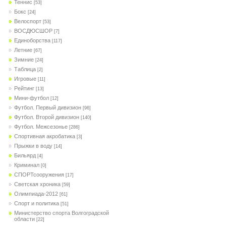
Теннис
[53]
Бокс
[24]
Велоспорт
[53]
ВОСДЮСШОР
[7]
Единоборства
[117]
Летние
[67]
Зимние
[24]
Таблица
[2]
Игровые
[11]
Рейтинг
[13]
Мини-футбол
[12]
Футбол. Первый дивизион
[96]
Футбол. Второй дивизион
[140]
Футбол. Межсезонье
[286]
Спортивная акробатика
[3]
Прыжки в воду
[14]
Бильярд
[4]
Криминал
[0]
СПОРТсооружения
[17]
Светская хроника
[59]
Олимпиада-2012
[61]
Спорт и политика
[51]
Министерство спорта Волгоградской
области
[22]