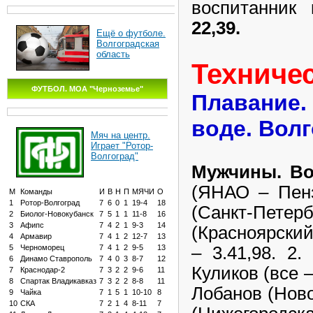
воспитанник 
22,39.
Ещё о футболе.
Волгоградская
область
Техниче
ФУТБОЛ. МОА "Черноземье"
Плавание.
воде. Волг
Мяч на центр.
Играет "Ротор-
Волгоград"
Мужчины. Во
(ЯНАО – Пенз
М
Команды
И
В
Н
П
МЯЧИ
О
1
Ротор-Волгоград
7
6
0
1
19-4
18
(Санкт-Пете
2
Биолог-Новокубанск
7
5
1
1
11-8
16
3
Афипс
7
4
2
1
9-3
14
(Красноярский
4
Армавир
7
4
1
2
12-7
13
– 3.41,98. 2.
5
Черноморец
7
4
1
2
9-5
13
6
Динамо Ставрополь
7
4
0
3
8-7
12
Куликов (все –
7
Краснодар-2
7
3
2
2
9-6
11
8
Спартак Владикавказ
7
3
2
2
8-8
11
Лобанов (Ново
9
Чайка
7
1
5
1
10-10
8
10
СКА
7
2
1
4
8-11
7