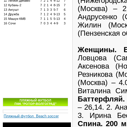
(Нижегородск
11
Легион Динамо
7
2
1
4
4-12
7
12
Кубань-2
7
2
1
4
8-15
7
(Москва) – 2
13
Ангушт
7
1
3
3
5-7
6
14
Дружба
7
1
2
4
9-13
5
Андрусенко (
15
Машук-КМВ
7
1
1
5
5-13
4
Жилин (Моск
16
Сочи
7
0
3
4
4-9
3
(Пензенская об
Женщины. В
Ловцова (Са
Аксенова (Но
Резникова (Мо
(Москва) – 4.
Виталина Сим
Баттерфляй. 
ПЛЯЖНЫЙ ФУТБОЛ
ПФК "РОТОР-ВОЛГОГРАД"
– 26,14. 2. Ан
3. Ирина Бес
Пляжный футбол. Beach soccer
Спина. 200 м