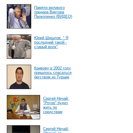
Памяти великого
тренера Виктора
Прокопенко (ВИДЕО)
Юрий Шишлов: " Я
последний такой -
старый волк"
Кривову в 2002 году
пришлось спасаться
бегством из Турции
Сергей Нечай:
"Ротор" будет
жить по
средствам
Сергей Нечай: