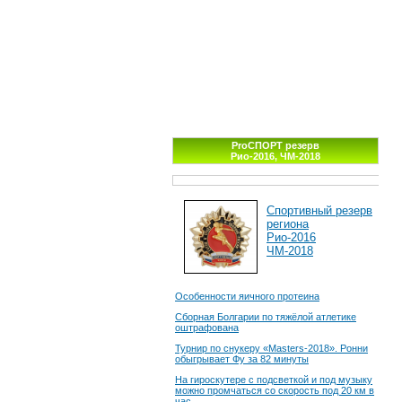
ProСПОРТ резерв
Рио-2016, ЧМ-2018
Спортивный резерв
региона
Рио-2016
ЧМ-2018
Особенности яичного протеина
Сборная Болгарии по тяжёлой атлетике
оштрафована
Турнир по снукеру «Masters-2018». Ронни
обыгрывает Фу за 82 минуты
На гироскутере с подсветкой и под музыку
можно промчаться со скорость под 20 км в
час