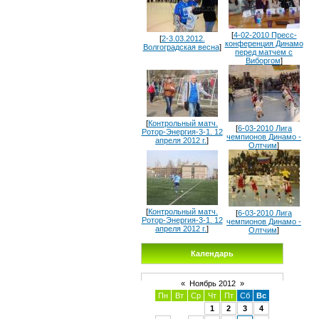
[
4-02-2010 Пресс-
[
2-3.03.2012.
конференция Динамо
Волгоградская весна
]
перед матчем с
Виборгом
]
[
Контрольный матч.
[
6-03-2010 Лига
Ротор-Энергия-3-1. 12
чемпионов Динамо -
апреля 2012 г.
]
Олтчим
]
[
Контрольный матч.
[
6-03-2010 Лига
Ротор-Энергия-3-1. 12
чемпионов Динамо -
апреля 2012 г.
]
Олтчим
]
Календарь
«
Ноябрь 2012
»
Пн
Вт
Ср
Чт
Пт
Сб
Вс
1
2
3
4