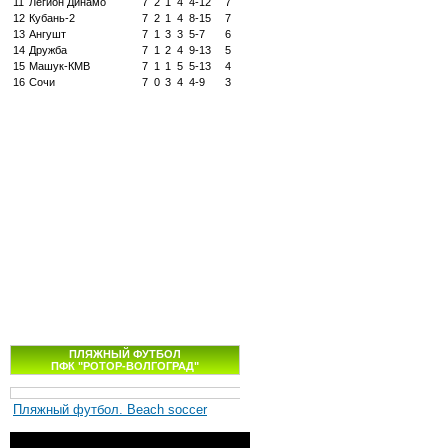
11
Легион Динамо
7
2
1
4
4-12
7
12
Кубань-2
7
2
1
4
8-15
7
13
Ангушт
7
1
3
3
5-7
6
14
Дружба
7
1
2
4
9-13
5
15
Машук-КМВ
7
1
1
5
5-13
4
16
Сочи
7
0
3
4
4-9
3
ПЛЯЖНЫЙ ФУТБОЛ
ПФК "РОТОР-ВОЛГОГРАД"
Пляжный футбол. Beach soccer