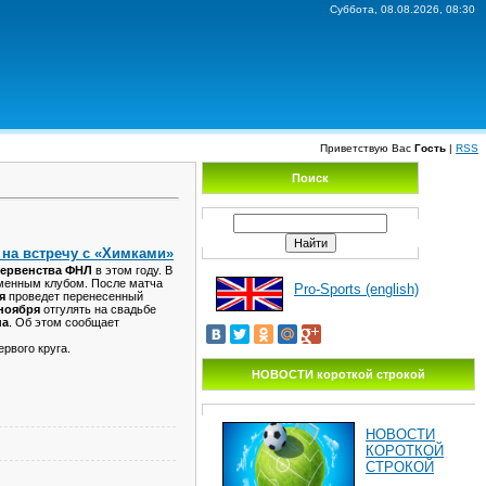
Суббота, 08.08.2026, 08:30
Приветствую Вас
Гость
|
RSS
Поиск
у на встречу с «Химками»
ервенства ФНЛ
в этом году. В
менным клубом. После матча
Pro-Sports (english)
я
проведет перенесенный
 ноября
отгулять на свадьбе
на
. Об этом сообщает
ервого круга.
НОВОСТИ короткой строкой
НОВОСТИ
КОРОТКОЙ
СТРОКОЙ