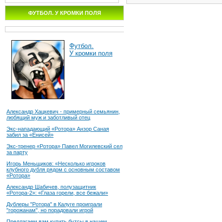
ФУТБОЛ. У КРОМКИ ПОЛЯ
Футбол.
У кромки поля
Александр Хацкевич - примерный семьянин,
любящий муж и заботливый отец
Экс-нападающий «Ротора» Анзор Саная
забил за «Енисей»
Экс-тренер «Ротора» Павел Могилевский сел
за парту
Игорь Меньщиков: «Несколько игроков
клубного дубля рядом с основным составом
«Ротора»
Александр Шабичев, полузащитник
«Ротора-2»: «Глаза горели, все бежали»
Дублеры "Ротора" в Калуге проиграли
"горожанам", но порадовали игрой
Предлагаем вам купить бутсы в нашем