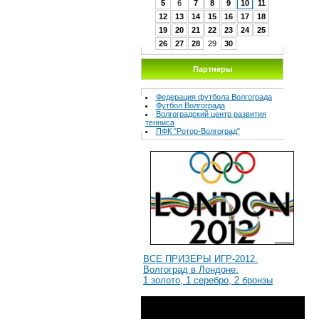
5
6
7
8
9
10
11
12
13
14
15
16
17
18
19
20
21
22
23
24
25
26
27
28
29
30
Партнеры
Федерация футбола Волгограда
Футбол Волгограда
Волгоградcкий центр развития
тенниса
ПФК "Ротор-Волгоград"
ВСЕ ПРИЗЕРЫ ИГР-2012.
Волгоград в Лондоне:
1 золото, 1 серебро, 2 бронзы