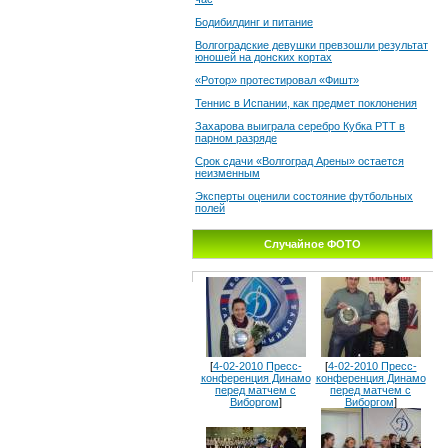
Бодибилдинг и питание
Волгоградские девушки превзошли результат
юношей на донских кортах
«Ротор» протестировал «Фишт»
Теннис в Испании, как предмет поклонения
Захарова выиграла серебро Кубка РТТ в
парном разряде
Срок сдачи «Волгоград Арены» остается
неизменным
Эксперты оценили состояние футбольных
полей
Случайное ФОТО
[
4-02-2010 Пресс-
[
4-02-2010 Пресс-
конференция Динамо
конференция Динамо
перед матчем с
перед матчем с
Виборгом
]
Виборгом
]