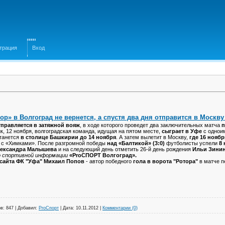
трация
Вход
ор» в Волгоград не вернется, а спустя два дня отправится в Москв
тправляется в затяжной вояж
, в ходе которого проведет два заключительных матча
п
к, 12 ноября, волгоградская команда, идущая на пятом месте,
сыграет в Уфе
с однои
танется
в столице Башкирии до 14 ноября
. А затем вылетит в Москву,
где 16 ноябр
 с «Химками». После разгромной победы
над «Балтикой» (3:0)
футболисты успели
8
ександра Малышева
и на следующий день отметить 26-й день рождения
Ильи Зини
 спортивной информации
«ProСПОРТ Волгоград».
 сайта ФК "Уфа" Михаил Попов
- автор победного
гола в ворота "Ротора"
в матче п
в:
847
|
Добавил:
ProСпорт
|
Дата:
10.11.2012
|
Комментарии (0)