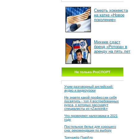
Смерть хоккеиста
на катке «Новое
поколение»
Михеев сдаст
бренд «Ротора» в
аренду на пять лет
Не только ProСПОРТ
Учим разговорный английский:
аудио и видеоуроки
Не знаете какой профессии себя
посвятить - топ 4 востребованных
курса, о которых расскажут
специалисты из «Zavistnik»
Что проверяют налоговики в 2021
году
Постельное белье для хорошего
сна: рекомендации по выбору
Тренажёр ПавИло