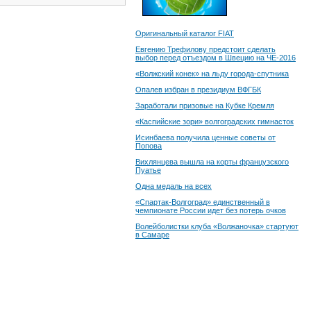
Оригинальный каталог FIAT
Евгению Трефилову предстоит сделать
выбор перед отъездом в Швецию на ЧЕ-2016
«Волжский конек» на льду города-спутника
Опалев избран в президиум ВФГБК
Заработали призовые на Кубке Кремля
«Каспийские зори» волгоградских гимнасток
Исинбаева получила ценные советы от
Попова
Вихлянцева вышла на корты французского
Пуатье
Одна медаль на всех
«Спартак-Волгоград» единственный в
чемпионате России идет без потерь очков
Волейболистки клуба «Волжаночка» стартуют
в Самаре