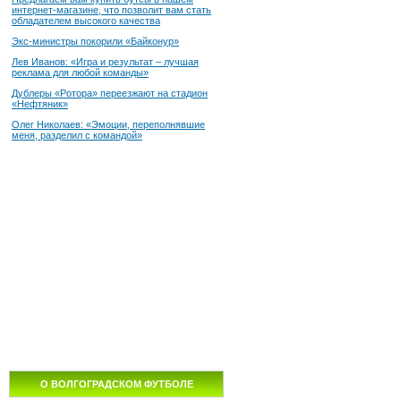
интернет-магазине, что позволит вам стать
обладателем высокого качества
Экс-министры покорили «Байконур»
Лев Иванов: «Игра и результат – лучшая
реклама для любой команды»
Дублеры «Ротора» переезжают на стадион
«Нефтяник»
Олег Николаев: «Эмоции, переполнявшие
меня, разделил с командой»
О ВОЛГОГРАДСКОМ ФУТБОЛЕ