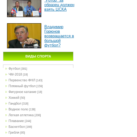
"Ротор" за
образец должен
взять ЦСКА
Владимир
Горюнов
возвращается в
большой
футбол?
ВИДЫ СПОРТА
Футбол
[391]
ЧМ-2018
[19]
Первенство ФНЛ
[143]
Пляжный футбол
[159]
Фигурное катание
[18]
Хоккей
[50]
Гандбол
[318]
Водное поло
[138]
Легкая атлетика
[206]
Плавание
[244]
Баскетбол
[166]
Гребля
[95]