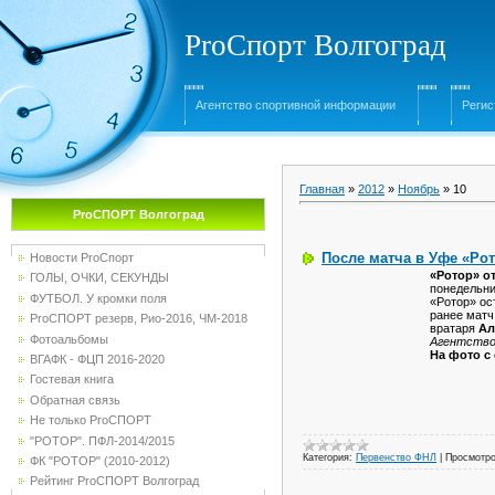
ProСпорт Волгоград
Агентство спортивной информации
Регис
Главная
»
2012
»
Ноябрь
»
10
ProСПОРТ Волгоград
После матча в Уфе «Рот
Новости ProСпорт
«Ротор» о
ГОЛЫ, ОЧКИ, СЕКУНДЫ
понедельни
ФУТБОЛ. У кромки поля
«Ротор» ос
ранее матч
ProСПОРТ резерв, Рио-2016, ЧМ-2018
вратаря
Ал
Фотоальбомы
Агентство
На фото с
ВГАФК - ФЦП 2016-2020
Гостевая книга
Обратная связь
Не только ProСПОРТ
"РОТОР". ПФЛ-2014/2015
Категория:
Первенство ФНЛ
|
Просмотро
ФК "РОТОР" (2010-2012)
Рейтинг ProСПОРТ Волгоград