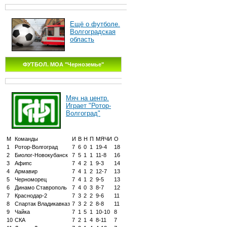
Ещё о футболе.
Волгоградская
область
ФУТБОЛ. МОА "Черноземье"
Мяч на центр.
Играет "Ротор-
Волгоград"
М
Команды
И
В
Н
П
МЯЧИ
О
1
Ротор-Волгоград
7
6
0
1
19-4
18
2
Биолог-Новокубанск
7
5
1
1
11-8
16
3
Афипс
7
4
2
1
9-3
14
4
Армавир
7
4
1
2
12-7
13
5
Черноморец
7
4
1
2
9-5
13
6
Динамо Ставрополь
7
4
0
3
8-7
12
7
Краснодар-2
7
3
2
2
9-6
11
8
Спартак Владикавказ
7
3
2
2
8-8
11
9
Чайка
7
1
5
1
10-10
8
10
СКА
7
2
1
4
8-11
7