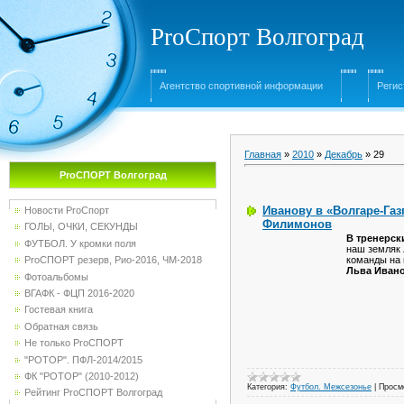
ProСпорт Волгоград
Агентство спортивной информации
Регис
Главная
»
2010
»
Декабрь
»
29
ProСПОРТ Волгоград
Иванову в «Волгаре-Газ
Новости ProСпорт
Филимонов
ГОЛЫ, ОЧКИ, СЕКУНДЫ
В тренерск
ФУТБОЛ. У кромки поля
наш земляк
команды на 
ProСПОРТ резерв, Рио-2016, ЧМ-2018
Льва Иван
Фотоальбомы
ВГАФК - ФЦП 2016-2020
Гостевая книга
Обратная связь
Не только ProСПОРТ
"РОТОР". ПФЛ-2014/2015
ФК "РОТОР" (2010-2012)
Категория:
Футбол. Межсезонье
|
Просм
Рейтинг ProСПОРТ Волгоград