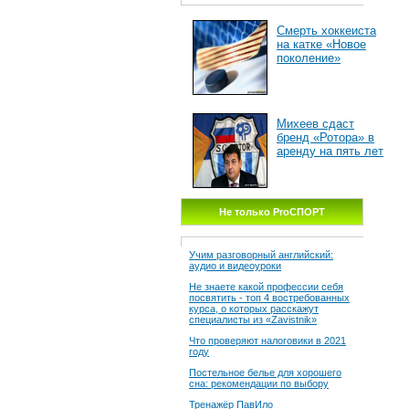
Смерть хоккеиста
на катке «Новое
поколение»
Михеев сдаст
бренд «Ротора» в
аренду на пять лет
Не только ProСПОРТ
Учим разговорный английский:
аудио и видеоуроки
Не знаете какой профессии себя
посвятить - топ 4 востребованных
курса, о которых расскажут
специалисты из «Zavistnik»
Что проверяют налоговики в 2021
году
Постельное белье для хорошего
сна: рекомендации по выбору
Тренажёр ПавИло