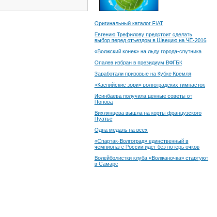
Оригинальный каталог FIAT
Евгению Трефилову предстоит сделать
выбор перед отъездом в Швецию на ЧЕ-2016
«Волжский конек» на льду города-спутника
Опалев избран в президиум ВФГБК
Заработали призовые на Кубке Кремля
«Каспийские зори» волгоградских гимнасток
Исинбаева получила ценные советы от
Попова
Вихлянцева вышла на корты французского
Пуатье
Одна медаль на всех
«Спартак-Волгоград» единственный в
чемпионате России идет без потерь очков
Волейболистки клуба «Волжаночка» стартуют
в Самаре