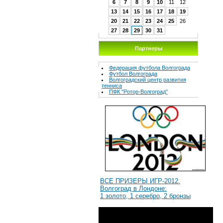
6
7
8
9
10
11
12
13
14
15
16
17
18
19
20
21
22
23
24
25
26
27
28
29
30
31
Партнеры
Федерация футбола Волгограда
Футбол Волгограда
Волгоградcкий центр развития
тенниса
ПФК "Ротор-Волгоград"
ВСЕ ПРИЗЕРЫ ИГР-2012.
Волгоград в Лондоне:
1 золото, 1 серебро, 2 бронзы