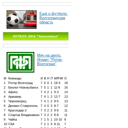
Ещё о футболе.
Волгоградская
область
ФУТБОЛ. МОА "Черноземье"
Мяч на центр.
Играет "Ротор-
Волгоград"
М
Команды
И
В
Н
П
МЯЧИ
О
1
Ротор-Волгоград
7
6
0
1
19-4
18
2
Биолог-Новокубанск
7
5
1
1
11-8
16
3
Афипс
7
4
2
1
9-3
14
4
Армавир
7
4
1
2
12-7
13
5
Черноморец
7
4
1
2
9-5
13
6
Динамо Ставрополь
7
4
0
3
8-7
12
7
Краснодар-2
7
3
2
2
9-6
11
8
Спартак Владикавказ
7
3
2
2
8-8
11
9
Чайка
7
1
5
1
10-10
8
10
СКА
7
2
1
4
8-11
7