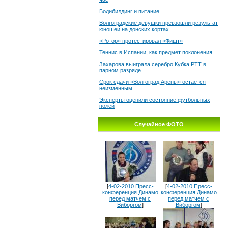
Бодибилдинг и питание
Волгоградские девушки превзошли результат
юношей на донских кортах
«Ротор» протестировал «Фишт»
Теннис в Испании, как предмет поклонения
Захарова выиграла серебро Кубка РТТ в
парном разряде
Срок сдачи «Волгоград Арены» остается
неизменным
Эксперты оценили состояние футбольных
полей
Случайное ФОТО
[
4-02-2010 Пресс-
[
4-02-2010 Пресс-
конференция Динамо
конференция Динамо
перед матчем с
перед матчем с
Виборгом
]
Виборгом
]