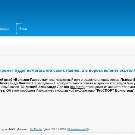
трация
Вход
проме» будет помогать его свояк Лаптев, а в ворота встанет экс-го
ий штаб «Волгаря-Газпрома»
, возглавляемый волгоградским специалистом
Львом 
Александр Лаптев.
На заседании Наблюдательного совета астраханского клуба был 
новый сезон.
39-летний Александр Лаптев
(на фото)
стал одним из ассистентов нас
ова
. Об этом сообщает
Агентство спортивной информации
"ProСПОРТ Волгоград"
отров:
1473
|
Добавил:
ProСпорт
|
Дата:
29.12.2010
|
Комментарии (0)