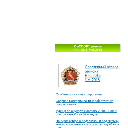
ProСПОРТ резерв
Рио-2016, ЧМ-2018
Спортивный резерв
региона
Рио-2016
ЧМ-2018
Особенности яичного протеина
Сборная Болгарии по тяжёлой атлетике
оштрафована
Турнир по снукеру «Masters-2018». Ронни
обыгрывает Фу за 82 минуты
На гироскутере с подсветкой и под музыку
можно промчаться со скорость под 20 км в
час