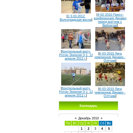
[
4-02-2010 Пресс-
[
2-3.03.2012.
конференция Динамо
Волгоградская весна
]
перед матчем с
Виборгом
]
[
Контрольный матч.
[
6-03-2010 Лига
Ротор-Энергия-3-1. 12
чемпионов Динамо -
апреля 2012 г.
]
Олтчим
]
[
Контрольный матч.
[
6-03-2010 Лига
Ротор-Энергия-3-1. 12
чемпионов Динамо -
апреля 2012 г.
]
Олтчим
]
Календарь
«
Декабрь 2010
»
Пн
Вт
Ср
Чт
Пт
Сб
Вс
1
2
3
4
5