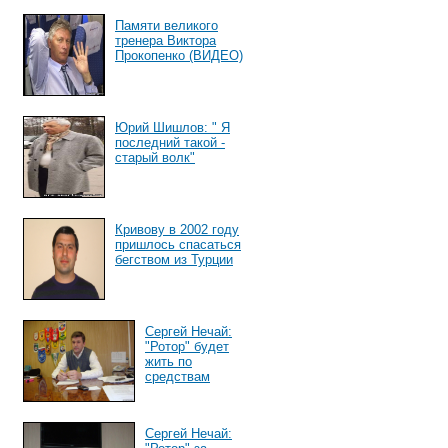
Памяти великого
тренера Виктора
Прокопенко (ВИДЕО)
Юрий Шишлов: " Я
последний такой -
старый волк"
Кривову в 2002 году
пришлось спасаться
бегством из Турции
Сергей Нечай:
"Ротор" будет
жить по
средствам
Сергей Нечай: