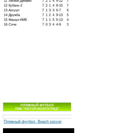
11
Легион Динамо
7
2
1
4
4-12
7
12
Кубань-2
7
2
1
4
8-15
7
13
Ангушт
7
1
3
3
5-7
6
14
Дружба
7
1
2
4
9-13
5
15
Машук-КМВ
7
1
1
5
5-13
4
16
Сочи
7
0
3
4
4-9
3
ПЛЯЖНЫЙ ФУТБОЛ
ПФК "РОТОР-ВОЛГОГРАД"
Пляжный футбол. Beach soccer