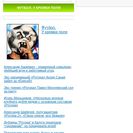
ФУТБОЛ. У КРОМКИ ПОЛЯ
Футбол.
У кромки поля
Александр Хацкевич - примерный семьянин,
любящий муж и заботливый отец
Экс-нападающий «Ротора» Анзор Саная
забил за «Енисей»
Экс-тренер «Ротора» Павел Могилевский сел
за парту
Игорь Меньщиков: «Несколько игроков
клубного дубля рядом с основным составом
«Ротора»
Александр Шабичев, полузащитник
«Ротора-2»: «Глаза горели, все бежали»
Дублеры "Ротора" в Калуге проиграли
"горожанам", но порадовали игрой
Предлагаем вам купить бутсы в нашем