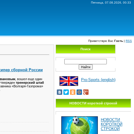
Пятница, 07.08.2026, 00:33
Приветствую Вас
Гость
|
RSS
Поиск
лкипер сборной России
Ивановым
, вошел еще один
Pro-Sports (english)
утвержден
тренерский штаб
тавника «Волгаря-Газпрома»
.
НОВОСТИ короткой строкой
НОВОСТИ
КОРОТКОЙ
СТРОКОЙ