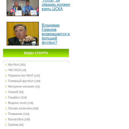
"Ротор" за
образец должен
взять ЦСКА
Владимир
Горюнов
возвращается в
большой
футбол?
ВИДЫ СПОРТА
Футбол
[391]
ЧМ-2018
[19]
Первенство ФНЛ
[143]
Пляжный футбол
[159]
Фигурное катание
[18]
Хоккей
[50]
Гандбол
[318]
Водное поло
[138]
Легкая атлетика
[206]
Плавание
[244]
Баскетбол
[166]
Гребля
[95]