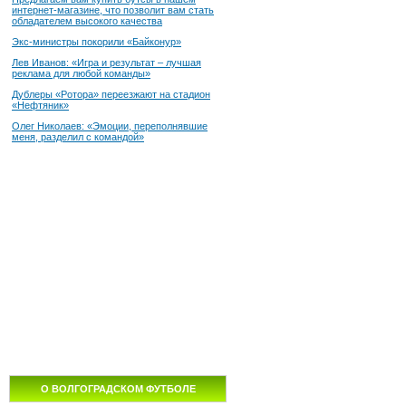
интернет-магазине, что позволит вам стать
обладателем высокого качества
Экс-министры покорили «Байконур»
Лев Иванов: «Игра и результат – лучшая
реклама для любой команды»
Дублеры «Ротора» переезжают на стадион
«Нефтяник»
Олег Николаев: «Эмоции, переполнявшие
меня, разделил с командой»
О ВОЛГОГРАДСКОМ ФУТБОЛЕ