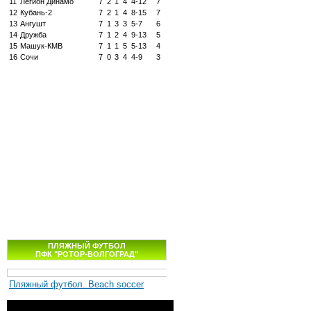
11
Легион Динамо
7
2
1
4
4-12
7
12
Кубань-2
7
2
1
4
8-15
7
13
Ангушт
7
1
3
3
5-7
6
14
Дружба
7
1
2
4
9-13
5
15
Машук-КМВ
7
1
1
5
5-13
4
16
Сочи
7
0
3
4
4-9
3
ПЛЯЖНЫЙ ФУТБОЛ
ПФК "РОТОР-ВОЛГОГРАД"
Пляжный футбол. Beach soccer