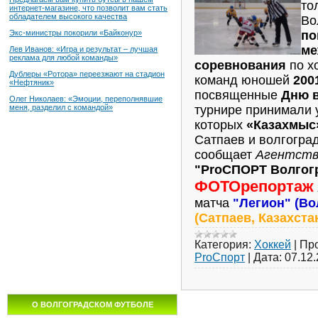
то
интернет-магазине, что позволит вам стать
обладателем высокого качества
Во
по
Экс-министры покорили «Байконур»
ме
Лев Иванов: «Игра и результат – лучшая
реклама для любой команды»
соревнования
по х
Дублеры «Ротора» переезжают на стадион
команд юношей
200
«Нефтяник»
посвященные
Дню в
Олег Николаев: «Эмоции, переполнявшие
турнире принимали у
меня, разделил с командой»
которых
«Казахмыс
Сатпаев и волгогра
сообщает
Агентств
"ProСПОРТ Волгог
ФОТОрепортаж
матча
"Легион" (Во
(Сатпаев, Казахста
Категория:
Хоккей
|
Пр
ProСпорт
|
Дата:
07.12
О ВОЛГОГРАДСКОМ ФУТБОЛЕ