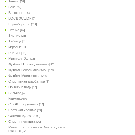
Теннис
[53]
Бокс
[24]
Велоспорт
[53]
ВОСДЮСШОР
[7]
Единоборства
[117]
Летние
[67]
Зимние
[24]
Таблица
[2]
Игровые
[11]
Рейтинг
[13]
Мини-футбол
[12]
Футбол. Первый дивизион
[96]
Футбол. Второй дивизион
[140]
Футбол. Межсезонье
[286]
Спортивная акробатика
[3]
Прыжки в воду
[14]
Бильярд
[4]
Криминал
[0]
СПОРТсооружения
[17]
Светская хроника
[59]
Олимпиада-2012
[61]
Спорт и политика
[51]
Министерство спорта Волгоградской
области
[22]