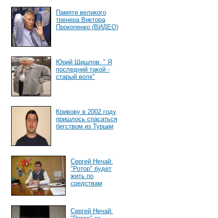
Памяти великого
тренера Виктора
Прокопенко (ВИДЕО)
Юрий Шишлов: " Я
последний такой -
старый волк"
Кривову в 2002 году
пришлось спасаться
бегством из Турции
Сергей Нечай:
"Ротор" будет
жить по
средствам
Сергей Нечай: