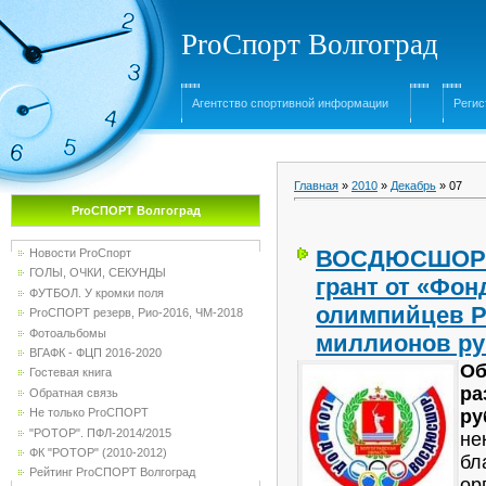
ProСпорт Волгоград
Агентство спортивной информации
Регис
Главная
»
2010
»
Декабрь
»
07
ProСПОРТ Волгоград
ВОСДЮСШОР 
Новости ProСпорт
ГОЛЫ, ОЧКИ, СЕКУНДЫ
грант от «Фо
ФУТБОЛ. У кромки поля
олимпийцев Ро
ProСПОРТ резерв, Рио-2016, ЧМ-2018
Фотоальбомы
миллионов ру
ВГАФК - ФЦП 2016-2020
Об
Гостевая книга
ра
Обратная связь
ру
Не только ProСПОРТ
"РОТОР". ПФЛ-2014/2015
не
ФК "РОТОР" (2010-2012)
бл
Рейтинг ProСПОРТ Волгоград
ор