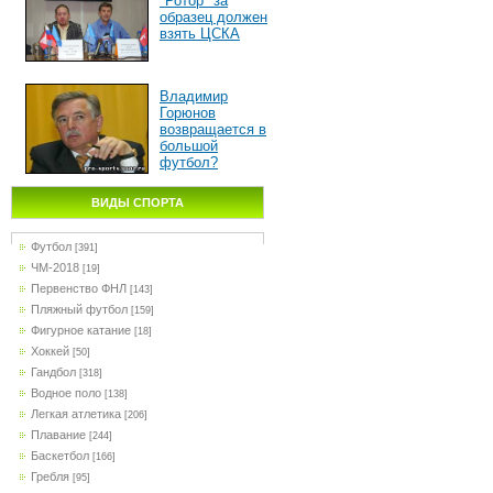
"Ротор" за
образец должен
взять ЦСКА
Владимир
Горюнов
возвращается в
большой
футбол?
ВИДЫ СПОРТА
Футбол
[391]
ЧМ-2018
[19]
Первенство ФНЛ
[143]
Пляжный футбол
[159]
Фигурное катание
[18]
Хоккей
[50]
Гандбол
[318]
Водное поло
[138]
Легкая атлетика
[206]
Плавание
[244]
Баскетбол
[166]
Гребля
[95]