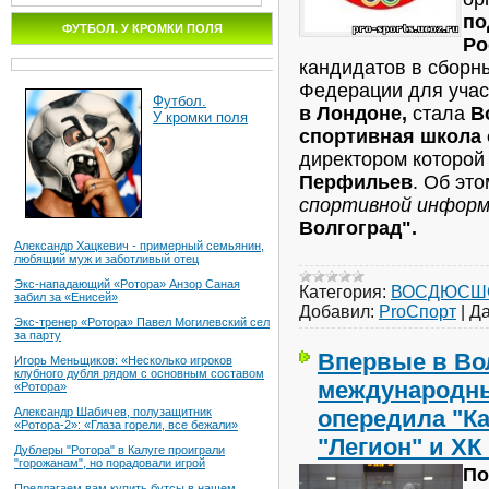
по
ФУТБОЛ. У КРОМКИ ПОЛЯ
Ро
кандидатов в сборн
Федерации для уча
Футбол.
в Лондоне,
стала
В
У кромки поля
спортивная школа 
директором которой
Перфильев
. Об эт
спортивной инфор
Волгоград".
Александр Хацкевич - примерный семьянин,
любящий муж и заботливый отец
Экс-нападающий «Ротора» Анзор Саная
Категория:
ВОСДЮСШ
забил за «Енисей»
Добавил:
ProСпорт
|
Да
Экс-тренер «Ротора» Павел Могилевский сел
за парту
Впервые в Во
Игорь Меньщиков: «Несколько игроков
клубного дубля рядом с основным составом
международны
«Ротора»
опередила "Ка
Александр Шабичев, полузащитник
«Ротора-2»: «Глаза горели, все бежали»
"Легион" и ХК
Дублеры "Ротора" в Калуге проиграли
"горожанам", но порадовали игрой
По
Предлагаем вам купить бутсы в нашем