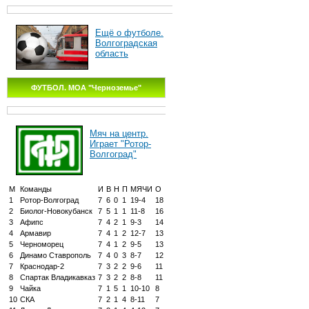
Ещё о футболе.
Волгоградская
область
ФУТБОЛ. МОА "Черноземье"
Мяч на центр.
Играет "Ротор-
Волгоград"
М
Команды
И
В
Н
П
МЯЧИ
О
1
Ротор-Волгоград
7
6
0
1
19-4
18
2
Биолог-Новокубанск
7
5
1
1
11-8
16
3
Афипс
7
4
2
1
9-3
14
4
Армавир
7
4
1
2
12-7
13
5
Черноморец
7
4
1
2
9-5
13
6
Динамо Ставрополь
7
4
0
3
8-7
12
7
Краснодар-2
7
3
2
2
9-6
11
8
Спартак Владикавказ
7
3
2
2
8-8
11
9
Чайка
7
1
5
1
10-10
8
10
СКА
7
2
1
4
8-11
7