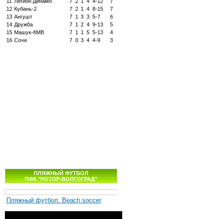
11
Легион Динамо
7
2
1
4
4-12
7
12
Кубань-2
7
2
1
4
8-15
7
13
Ангушт
7
1
3
3
5-7
6
14
Дружба
7
1
2
4
9-13
5
15
Машук-КМВ
7
1
1
5
5-13
4
16
Сочи
7
0
3
4
4-9
3
ПЛЯЖНЫЙ ФУТБОЛ
ПФК "РОТОР-ВОЛГОГРАД"
Пляжный футбол. Beach soccer