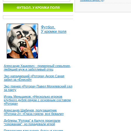
ФУТБОЛ. У КРОМКИ ПОЛЯ
Футбол.
У кромки поля
Александр Хацкевич - примерный семьянин,
любящий муж и заботливый отец
Экс-нападающий «Ротора» Анзор Саная
забил за «Енисей»
Экс-тренер «Ротора» Павел Могилевский сел
за парту
Игорь Меньщиков: «Несколько игроков
клубного дубля рядом с основным составом
«Ротора»
Александр Шабичев, полузащитник
«Ротора-2»: «Глаза горели, все бежали»
Дублеры "Ротора" в Калуге проиграли
"горожанам", но порадовали игрой
Предлагаем вам купить бутсы в нашем