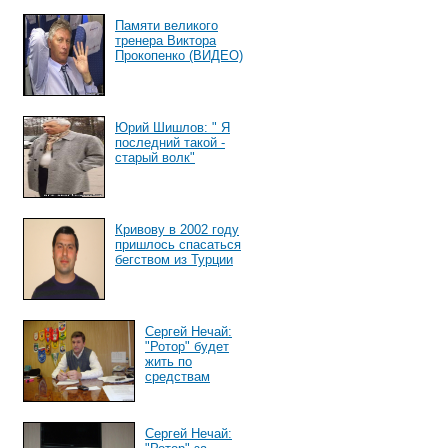
Памяти великого
тренера Виктора
Прокопенко (ВИДЕО)
Юрий Шишлов: " Я
последний такой -
старый волк"
Кривову в 2002 году
пришлось спасаться
бегством из Турции
Сергей Нечай:
"Ротор" будет
жить по
средствам
Сергей Нечай: