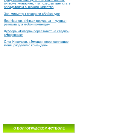
интернет-магазине, что позволит вам стать
обладателем высокого качества
Экс-министры покорили «Байконур»
Лев Иванов: «Игра и результат – лучшая
реклама для любой команды»
Дублеры «Ротора» переезжают на стадион
«Нефтяник»
Олег Николаев: «Эмоции, переполнявшие
меня, разделил с командой»
О ВОЛГОГРАДСКОМ ФУТБОЛЕ