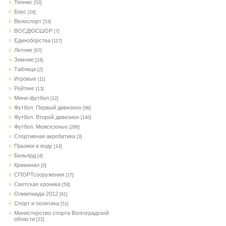
Теннис
[53]
Бокс
[24]
Велоспорт
[53]
ВОСДЮСШОР
[7]
Единоборства
[117]
Летние
[67]
Зимние
[24]
Таблица
[2]
Игровые
[11]
Рейтинг
[13]
Мини-футбол
[12]
Футбол. Первый дивизион
[96]
Футбол. Второй дивизион
[140]
Футбол. Межсезонье
[286]
Спортивная акробатика
[3]
Прыжки в воду
[14]
Бильярд
[4]
Криминал
[0]
СПОРТсооружения
[17]
Светская хроника
[59]
Олимпиада-2012
[61]
Спорт и политика
[51]
Министерство спорта Волгоградской
области
[22]