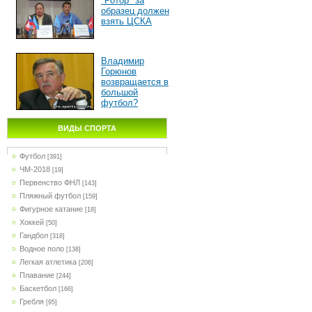
"Ротор" за
образец должен
взять ЦСКА
Владимир
Горюнов
возвращается в
большой
футбол?
ВИДЫ СПОРТА
Футбол
[391]
ЧМ-2018
[19]
Первенство ФНЛ
[143]
Пляжный футбол
[159]
Фигурное катание
[18]
Хоккей
[50]
Гандбол
[318]
Водное поло
[138]
Легкая атлетика
[206]
Плавание
[244]
Баскетбол
[166]
Гребля
[95]