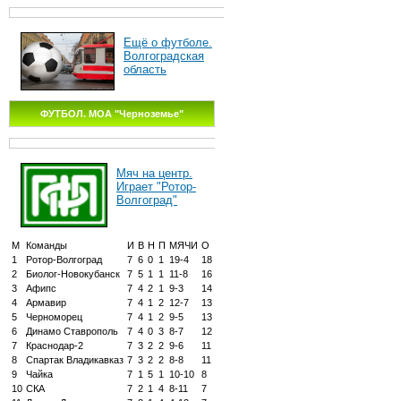
Ещё о футболе.
Волгоградская
область
ФУТБОЛ. МОА "Черноземье"
Мяч на центр.
Играет "Ротор-
Волгоград"
М
Команды
И
В
Н
П
МЯЧИ
О
1
Ротор-Волгоград
7
6
0
1
19-4
18
2
Биолог-Новокубанск
7
5
1
1
11-8
16
3
Афипс
7
4
2
1
9-3
14
4
Армавир
7
4
1
2
12-7
13
5
Черноморец
7
4
1
2
9-5
13
6
Динамо Ставрополь
7
4
0
3
8-7
12
7
Краснодар-2
7
3
2
2
9-6
11
8
Спартак Владикавказ
7
3
2
2
8-8
11
9
Чайка
7
1
5
1
10-10
8
10
СКА
7
2
1
4
8-11
7