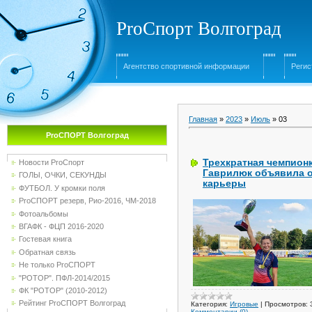
ProСпорт Волгоград
Агентство спортивной информации
Регис
Главная
»
2023
»
Июль
»
03
ProСПОРТ Волгоград
Трехкратная чемпионк
Новости ProСпорт
Гаврилюк объявила 
ГОЛЫ, ОЧКИ, СЕКУНДЫ
карьеры
ФУТБОЛ. У кромки поля
ProСПОРТ резерв, Рио-2016, ЧМ-2018
Фотоальбомы
ВГАФК - ФЦП 2016-2020
Гостевая книга
Обратная связь
Не только ProСПОРТ
"РОТОР". ПФЛ-2014/2015
ФК "РОТОР" (2010-2012)
Рейтинг ProСПОРТ Волгоград
Категория:
Игровые
|
Просмотров:
Комментарии (0)