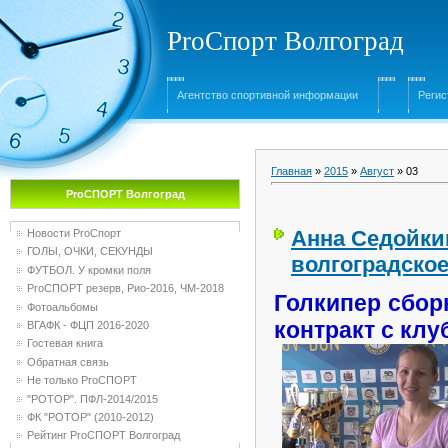
ProСпорт Волгоград
Агентство спортивной информации
Регис
Главная
»
2015
»
Август
»
03
ProСПОРТ Волгоград
Анна Седойки
Новости ProСпорт
ГОЛЫ, ОЧКИ, СЕКУНДЫ
волгоградско
ФУТБОЛ. У кромки поля
ProСПОРТ резерв, Рио-2016, ЧМ-2018
Голкипер сбор
Фотоальбомы
контракт с кл
ВГАФК - ФЦП 2016-2020
Гостевая книга
Обратная связь
Не только ProСПОРТ
"РОТОР". ПФЛ-2014/2015
ФК "РОТОР" (2010-2012)
Рейтинг ProСПОРТ Волгоград