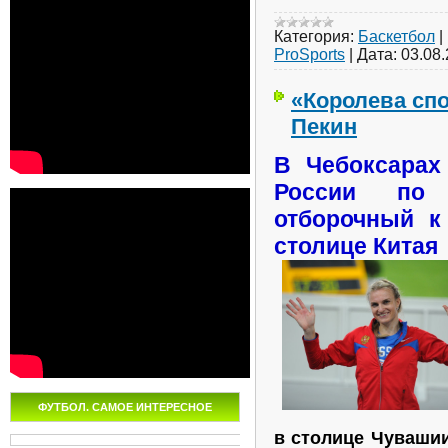
Категория:
Баскетбол
|
ProSports
|
Дата:
03.08
«Королева спо
Пекин
В Чебоксарах
России по 
отборочный к
столице Китая
ФУТБОЛ. САМОЕ ИНТЕРЕСНОЕ
в столице Чуваши