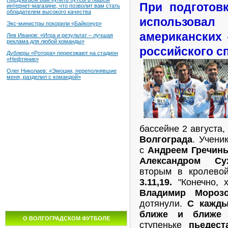
При подготов
интернет-магазине, что позволит вам стать
обладателем высокого качества
использо
Экс-министры покорили «Байконур»
американских 
Лев Иванов: «Игра и результат – лучшая
реклама для любой команды»
российского с
Дублеры «Ротора» переезжают на стадион
«Нефтяник»
Олег Николаев: «Эмоции, переполнявшие
меня, разделил с командой»
бассейне 2 августа,
Волгограда
. Учени
с
Андреем Гречин
Александром С
вторым в кролево
3.11,19.
"Конечно, х
Владимир Морозо
дотянули.
С кажды
ближе и ближе
п
О ВОЛГОГРАДСКОМ ФУТБОЛЕ
ступеньке
пьедест