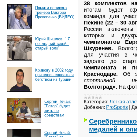
38 комплектов на
Памяти великого
итогам будет сф
тренера Виктора
команда для участ
Прокопенко (ВИДЕО)
Пекине (22 – 30 авг
России включены 
которых и двук
Юрий Шишлов: " Я
чемпионатов Евр
последний такой -
Шкуренев.
Волгогр
старый волк"
для участия в ч
задолго до стар
чемпионата и п
Кривову в 2002 году
Краснодаре.
Об э
пришлось спасаться
бегством из Турции
спортивной ин
Волгоград».
На фот
Категория:
Легкая атле
Сергей Нечай:
"Ротор" будет
Добавил:
ProSports
|
Да
жить по
средствам
Серебреннико
медалей и ол
Сергей Нечай: