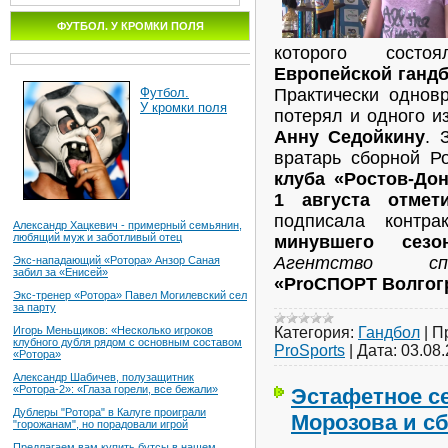
ФУТБОЛ. У КРОМКИ ПОЛЯ
которого состо
Европейской ганд
Футбол.
Практически однов
У кромки поля
потерял и одного и
Анну Седойкину
. 
вратарь сборной Р
клуба «Ростов-До
1 августа отмети
подписала контр
Александр Хацкевич - примерный семьянин,
любящий муж и заботливый отец
минувшего сезон
Агентство сп
Экс-нападающий «Ротора» Анзор Саная
забил за «Енисей»
«ProСПОРТ Волго
Экс-тренер «Ротора» Павел Могилевский сел
за парту
Категория:
Гандбол
|
П
Игорь Меньщиков: «Несколько игроков
клубного дубля рядом с основным составом
ProSports
|
Дата:
03.08
«Ротора»
Александр Шабичев, полузащитник
«Ротора-2»: «Глаза горели, все бежали»
Эстафетное с
Дублеры "Ротора" в Калуге проиграли
Морозова и с
"горожанам", но порадовали игрой
Предлагаем вам купить бутсы в нашем