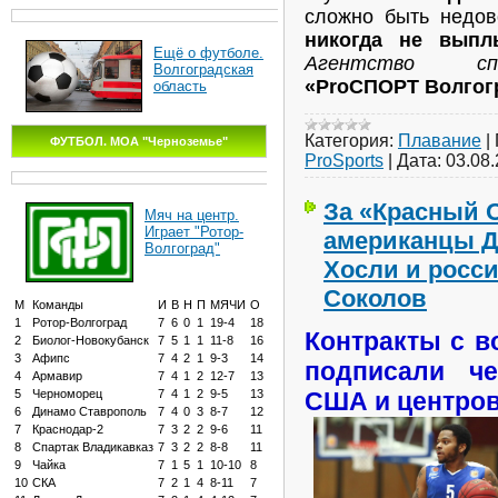
сложно быть недо
никогда не вып
Ещё о футболе.
Агентство сп
Волгоградская
«ProСПОРТ Волгог
область
Категория:
Плавание
|
ФУТБОЛ. МОА "Черноземье"
ProSports
|
Дата:
03.08
За «Красный 
Мяч на центр.
Играет "Ротор-
американцы Дж
Волгоград"
Хосли и росс
Соколов
М
Команды
И
В
Н
П
МЯЧИ
О
1
Ротор-Волгоград
7
6
0
1
19-4
18
Контракты с в
2
Биолог-Новокубанск
7
5
1
1
11-8
16
3
Афипс
7
4
2
1
9-3
14
подписали че
4
Армавир
7
4
1
2
12-7
13
5
Черноморец
7
4
1
2
9-5
13
США и центров
6
Динамо Ставрополь
7
4
0
3
8-7
12
7
Краснодар-2
7
3
2
2
9-6
11
8
Спартак Владикавказ
7
3
2
2
8-8
11
9
Чайка
7
1
5
1
10-10
8
10
СКА
7
2
1
4
8-11
7