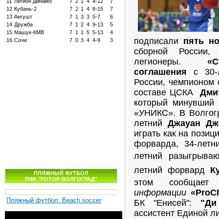
11
Легион Динамо
7
2
1
4
4-12
7
12
Кубань-2
7
2
1
4
8-15
7
13
Ангушт
7
1
3
3
5-7
6
14
Дружба
7
1
2
4
9-13
5
15
Машук-КМВ
7
1
1
5
5-13
4
подписали
пять но
16
Сочи
7
0
3
4
4-9
3
сборной России,
легионеры.
«
соглашения
с 30-л
России, чемпионом 
составе ЦСКА
Дми
который минувший 
«УНИКС». В Волгог
летний
Джауан Дж
играть как на позиц
форварда, 34-летн
летний разыгрыв
летний форвард
К
ПЛЯЖНЫЙ ФУТБОЛ
ПФК "РОТОР-ВОЛГОГРАД"
этом сообщае
информации
«ProС
Пляжный футбол. Beach soccer
БК "Енисей":
"Д
ассистент Единой л