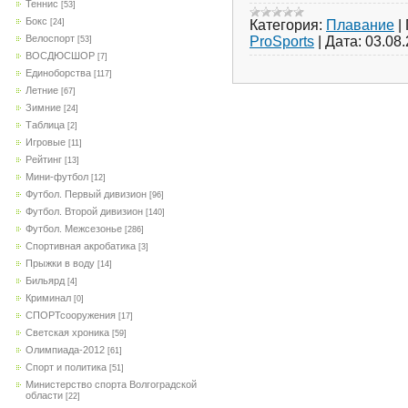
Теннис
[53]
Бокс
Категория:
Плавание
|
[24]
Велоспорт
ProSports
|
Дата:
03.08
[53]
ВОСДЮСШОР
[7]
Единоборства
[117]
Летние
[67]
Зимние
[24]
Таблица
[2]
Игровые
[11]
Рейтинг
[13]
Мини-футбол
[12]
Футбол. Первый дивизион
[96]
Футбол. Второй дивизион
[140]
Футбол. Межсезонье
[286]
Спортивная акробатика
[3]
Прыжки в воду
[14]
Бильярд
[4]
Криминал
[0]
СПОРТсооружения
[17]
Светская хроника
[59]
Олимпиада-2012
[61]
Спорт и политика
[51]
Министерство спорта Волгоградской
области
[22]