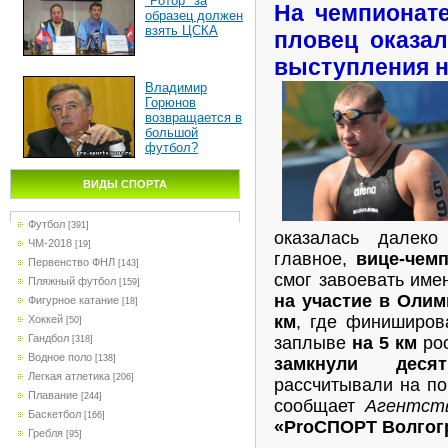
"Ротор" за
На чемпионат
образец должен
взять ЦСКА
пловец оказал
выступления н
Владимир
Горюнов
возвращается в
большой
футбол?
ВИДЫ СПОРТА
Футбол
[391]
оказалась далеко
ЧМ-2018
[19]
главное,
вице-чем
Первенство ФНЛ
[143]
смог завоевать им
Пляжный футбол
[159]
на участие в Олим
Фигурное катание
[18]
км
, где финиширо
Хоккей
[50]
Гандбол
заплыве
на 5 км
рос
[318]
Водное поло
[138]
замкнули дес
Легкая атлетика
[206]
рассчитывали на по
Плавание
[244]
сообщает
Агентст
Баскетбол
[166]
«ProСПОРТ Волгог
Гребля
[95]