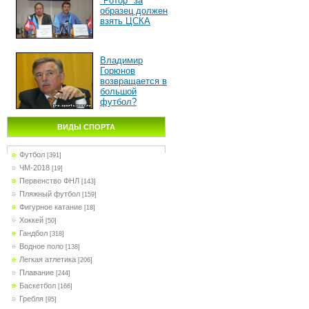
"Ротор" за
образец должен
взять ЦСКА
Владимир
Горюнов
возвращается в
большой
футбол?
ВИДЫ СПОРТА
Футбол
[391]
ЧМ-2018
[19]
Первенство ФНЛ
[143]
Пляжный футбол
[159]
Фигурное катание
[18]
Хоккей
[50]
Гандбол
[318]
Водное поло
[138]
Легкая атлетика
[206]
Плавание
[244]
Баскетбол
[166]
Гребля
[95]