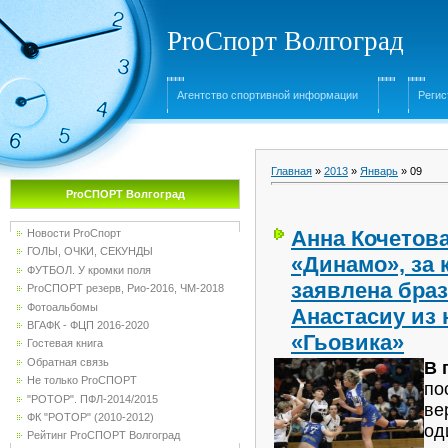
ProСпорт Волгоград
Агентство спортивной информации
Регис
Главная
»
2013
»
Январь
»
09
ProСПОРТ Волгоград
Анна Кочетов
Новости ProСпорт
ГОЛЫ, ОЧКИ, СЕКУНДЫ
«Динамо», за 
ФУТБОЛ. У кромки поля
заявлена бра
ProСПОРТ резерв, Рио-2016, ЧМ-2018
Фотоальбомы
Анастасиу из
ВГАФК - ФЦП 2016-2020
«Гьовика»
Гостевая книга
Обратная связь
В 
Не только ProСПОРТ
по
"РОТОР". ПФЛ-2014/2015
ве
ФК "РОТОР" (2010-2012)
од
Рейтинг ProСПОРТ Волгоград