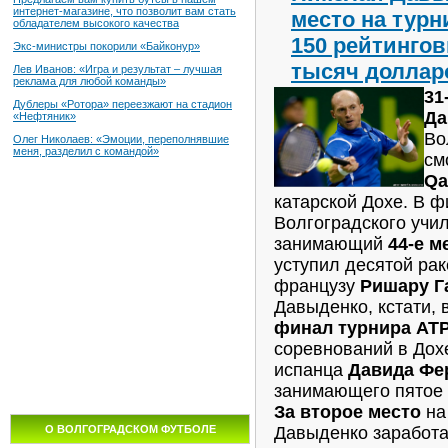
интернет-магазине, что позволит вам стать
место на турн
обладателем высокого качества
150 рейтингов
Экс-министры покорили «Байконур»
тысяч доллар
Лев Иванов: «Игра и результат – лучшая
реклама для любой команды»
31
Дублеры «Ротора» переезжают на стадион
Да
«Нефтяник»
Во
Олег Николаев: «Эмоции, переполнявшие
меня, разделил с командой»
см
Qa
катарской Дохе. В 
Волгоградского учи
занимающий
44-е м
уступил десятой рак
французу
Ришару Гас
Давыденко, кстати,
финал турнира АТР
соревнований в Дох
испанца
Давида Фер
занимающего пятое 
За второе место
на
Давыденко заработ
О ВОЛГОГРАДСКОМ ФУТБОЛЕ