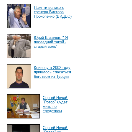
Памяти великого
тренера Виктора
Прокопенко (ВИДЕО)
Юрий Шишлов: " Я
последний такой -
старый волк"
Кривову в 2002 году
пришлось спасаться
бегством из Турции
Сергей Нечай:
"Ротор" будет
жить по
средствам
Сергей Нечай: