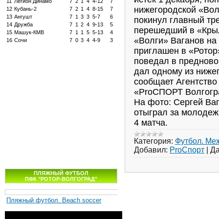
11
Легион Динамо
7
2
1
4
4-12
7
нижегородской «Вол
12
Кубань-2
7
2
1
4
8-15
7
13
Ангушт
7
1
3
3
5-7
6
покинул главный тр
14
Дружба
7
1
2
4
9-13
5
перешедший в «Крыл
15
Машук-КМВ
7
1
1
5
5-13
4
«Волги» Ваганов на
16
Сочи
7
0
3
4
4-9
3
приглашен в «Ротор
поведал в предново
дал одному из ниже
сообщает Агентство
«ProСПОРТ Волгогр
На фото: Сергей Ваг
отыграл за молодеж
4 матча.
Категория:
Футбол. Ме
Добавил:
ProСпорт
|
Да
ПЛЯЖНЫЙ ФУТБОЛ
ПФК "РОТОР-ВОЛГОГРАД"
Пляжный футбол. Beach soccer