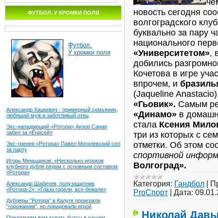
че
новость сегодня со
ФУТБОЛ. У КРОМКИ ПОЛЯ
волгоградского клу
буквально за пару ч
национального пер
Футбол.
«Университетом»
,
У кромки поля
добились разгромн
Кочетова в игре уча
впрочем, и
бразиль
(Jaqueline Anastacio
«Гьовик».
Самым ре
Александр Хацкевич - примерный семьянин,
«Динамо»
в домашн
любящий муж и заботливый отец
стала
Ксения Мило
Экс-нападающий «Ротора» Анзор Саная
забил за «Енисей»
три из которых с с
отметки. Об этом с
Экс-тренер «Ротора» Павел Могилевский сел
за парту
спортивной инфор
Игорь Меньщиков: «Несколько игроков
Волгоград».
клубного дубля рядом с основным составом
«Ротора»
Категория:
Гандбол
|
П
Александр Шабичев, полузащитник
«Ротора-2»: «Глаза горели, все бежали»
ProСпорт
|
Дата:
09.01
Дублеры "Ротора" в Калуге проиграли
"горожанам", но порадовали игрой
Николай Давы
Предлагаем вам купить бутсы в нашем