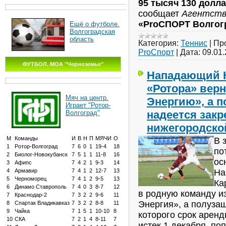
95 тысяч 130 долл
сообщает
Агентств
«ProСПОРТ Волгог
Ещё о футболе.
Волгоградская
область
Категория:
Теннис
|
Пр
ProСпорт
|
Дата:
09.01
ФУТБОЛ. МОА "Черноземье"
Нападающий К
«Ротора» верн
Мяч на центр.
Энергию», а 
Играет "Ротор-
надеется закр
Волгоград"
нижегородско
М
Команды
И
В
Н
П
МЯЧИ
О
В 
1
Ротор-Волгоград
7
6
0
1
19-4
18
по
2
Биолог-Новокубанск
7
5
1
1
11-8
16
ос
3
Афипс
7
4
2
1
9-3
14
На
4
Армавир
7
4
1
2
12-7
13
5
Черноморец
7
4
1
2
9-5
13
Ка
6
Динамо Ставрополь
7
4
0
3
8-7
12
в родную команду и
7
Краснодар-2
7
3
2
2
9-6
11
Энергия», а полузащ
8
Спартак Владикавказ
7
3
2
2
8-8
11
9
Чайка
7
1
5
1
10-10
8
которого срок аренд
10
СКА
7
2
1
4
8-11
7
истек 1 декабря, по