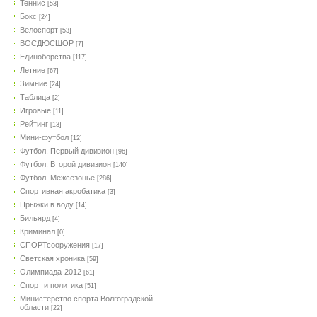
Теннис
[53]
Бокс
[24]
Велоспорт
[53]
ВОСДЮСШОР
[7]
Единоборства
[117]
Летние
[67]
Зимние
[24]
Таблица
[2]
Игровые
[11]
Рейтинг
[13]
Мини-футбол
[12]
Футбол. Первый дивизион
[96]
Футбол. Второй дивизион
[140]
Футбол. Межсезонье
[286]
Спортивная акробатика
[3]
Прыжки в воду
[14]
Бильярд
[4]
Криминал
[0]
СПОРТсооружения
[17]
Светская хроника
[59]
Олимпиада-2012
[61]
Спорт и политика
[51]
Министерство спорта Волгоградской
области
[22]