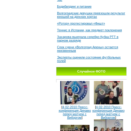
Бодибилдинг и питание
Волгоградские девушки превзошли результат
юношей на донских кортах
«Ротор» протестировал «Фишт»
Теннис в Испании, как предмет поклонения
Захарова выиграла серебро Кубка РТТ в
парном разряде
Срок сдачи «Волгоград Арены» остается
неизменным
Эксперты оценили состояние футбольных
полей
Случайное ФОТО
[
4-02-2010 Пресс-
[
4-02-2010 Пресс-
конференция Динамо
конференция Динамо
перед матчем с
перед матчем с
Виборгом
]
Виборгом
]