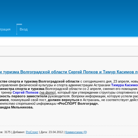
трация
Вход
и туризма Волгоградской области Сергей Попков и Тимур Касимов п
стве спорта и туризма Волгоградской области
с сегодняшнего дня, 23 апреля, нов
управления физической культуры и спорта администрации Астрахани
Тимура Касимо
инистра спорта и туризма
Волгоградской области со 2 апреля, сменил его помощни
 тренер
Сергей Попков
(на фото)
, который при утверждении структуры спортивного
ность первого заместителя
руководителя. Вопреки информации, которую успели ра
симов
, покинувший свой пост,
должен вернуться
в Астрахань, не соответствует дейс
гентство спортивной информации
«ProСПОРТ Волгоград».
андра Мельникова.
ов:
3175
|
Добавил:
ProСпорт
|
Дата:
23.04.2012
|
Комментарии (0)