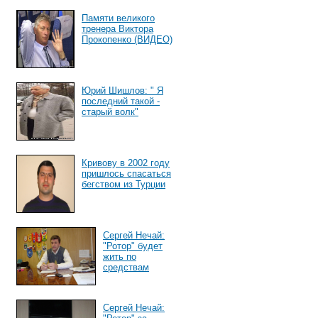
Памяти великого
тренера Виктора
Прокопенко (ВИДЕО)
Юрий Шишлов: " Я
последний такой -
старый волк"
Кривову в 2002 году
пришлось спасаться
бегством из Турции
Сергей Нечай:
"Ротор" будет
жить по
средствам
Сергей Нечай: