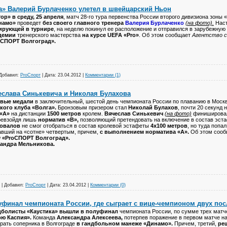
а» Валерий Бурлаченко улетел в швейцарский Ньон
ор» в среду, 25 апреля
, матч 28-го тура первенства России второго дивизиона зоны
намо»
проведет
без своего главного тренера
Валерия Бурлаченко
(на фото).
Наст
ирующей в турнире
, на неделю покинул ее расположение и отправился в зарубежную
демии
тренерского мастерства
на курсе UEFA «Pro»
. Об этом сообщает
Агентство с
oСПОРТ Волгоград».
Добавил:
ProСпорт
|
Дата:
23.04.2012
|
Комментарии (1)
слава Синькевича и Николая Булахова
овые медали
в заключительный, шестой день чемпионата России по плаванию в Моск
кого клуба «Волга».
Бронзовым призером стал
Николай Булахов
, почти 20 секунд
«А»
на дистанции
1500 метров
кролем.
Вячеслав Синькевич
(на фото)
финишировал
превзойдя лишь
норматив «В»,
позволяющий претендовать на включение в состав эста
новалов
не смог отобраться в состав кролевой эстафеты
4х100 метров
, но туда попал
вший на «сотне» четвертым, причем,
с выполнением норматива «А».
Об этом соо
и
«ProСПОРТ Волгоград».
сандра Мельникова.
|
Добавил:
ProСпорт
|
Дата:
23.04.2012
|
Комментарии (0)
уфинал чемпионата России, где сыграет с вице-чемпионом двух пос
дболисты «Каустика» вышли в полуфинал
чемпионата России, по сумме трех матч
рю Каспия».
Команда
Александра Алексеева,
потерпев поражение в первом матче н
рать соперника в Волгограде
в гандбольном манеже «Динамо».
Причем, третий,
ре