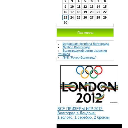
2
3
4
5
6
7
8
9
10
11
12
13
14
15
16
17
18
19
20
21
22
23
24
25
26
27
28
29
30
Партнеры
Федерация футбола Волгограда
Футбол Волгограда
Волгоградcкий центр развития
тенниса
ПФК "Ротор-Волгоград"
ВСЕ ПРИЗЕРЫ ИГР-2012.
Волгоград в Лондоне:
1 золото, 1 серебро, 2 бронзы