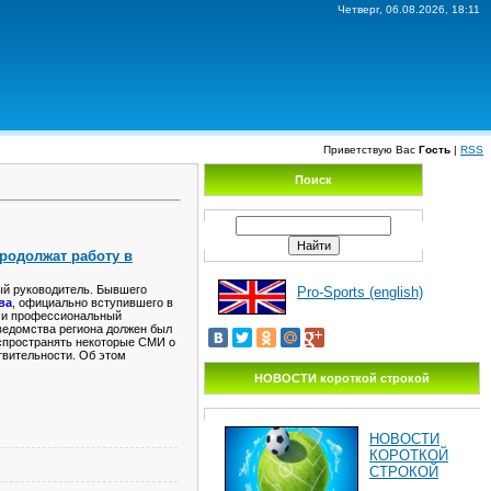
Четверг, 06.08.2026, 18:11
Приветствую Вас
Гость
|
RSS
Поиск
родолжат работу в
ый руководитель. Бывшего
Pro-Sports (english)
ва
, официально вступившего в
к и профессиональный
 ведомства региона должен был
спространять некоторые СМИ о
твительности. Об этом
НОВОСТИ короткой строкой
НОВОСТИ
КОРОТКОЙ
СТРОКОЙ