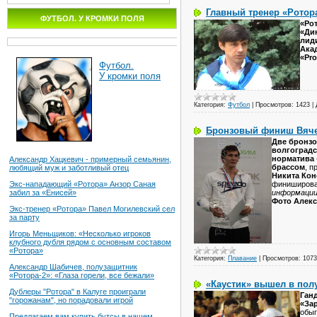
Главный тренер «Ротор
ФУТБОЛ. У КРОМКИ ПОЛЯ
«Рот
«Ди
лид
Ака
«Pr
Футбол.
У кромки поля
Категория:
Футбол
|
Просмотров:
1423
|
Бронзовый финиш Вяче
Две бронз
волгоградс
норматива 
Александр Хацкевич - примерный семьянин,
брассом
, 
любящий муж и заботливый отец
Никита Ко
финиширова
Экс-нападающий «Ротора» Анзор Саная
информаци
забил за «Енисей»
Фото Алек
Экс-тренер «Ротора» Павел Могилевский сел
за парту
Игорь Меньщиков: «Несколько игроков
клубного дубля рядом с основным составом
«Ротора»
Категория:
Плавание
|
Просмотров:
1073
Александр Шабичев, полузащитник
«Ротора-2»: «Глаза горели, все бежали»
«Каустик» вышел в пол
Дублеры "Ротора" в Калуге проиграли
Ган
"горожанам", но порадовали игрой
«За
обыг
Предлагаем вам купить бутсы в нашем