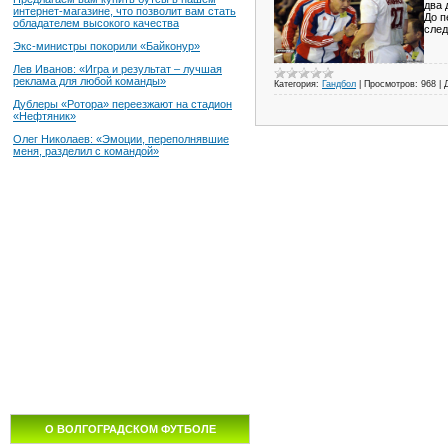
два 
интернет-магазине, что позволит вам стать
До п
обладателем высокого качества
след
Экс-министры покорили «Байконур»
Лев Иванов: «Игра и результат – лучшая
реклама для любой команды»
Категория:
Гандбол
|
Просмотров:
968
|
Дублеры «Ротора» переезжают на стадион
«Нефтяник»
Олег Николаев: «Эмоции, переполнявшие
меня, разделил с командой»
О ВОЛГОГРАДСКОМ ФУТБОЛЕ