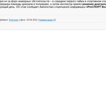
дня из-за форс-мажорных обстоятельств – в середине первого тайма в спортивном с
ерерыва команды доиграли в полумраке, а затем инспектор принял
решение доиграть
ующий день. Об этом сообщает
Агентство спортивной информации
«ProСПОРТ Вол
Добавил:
ProСпорт
|
Дата:
23.04.2012
|
Комментарии (0)