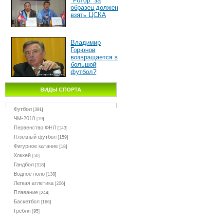
"Ротор" за
образец должен
взять ЦСКА
Владимир
Горюнов
возвращается в
большой
футбол?
ВИДЫ СПОРТА
Футбол
[391]
ЧМ-2018
[19]
Первенство ФНЛ
[143]
Пляжный футбол
[159]
Фигурное катание
[18]
Хоккей
[50]
Гандбол
[318]
Водное поло
[138]
Легкая атлетика
[206]
Плавание
[244]
Баскетбол
[166]
Гребля
[95]