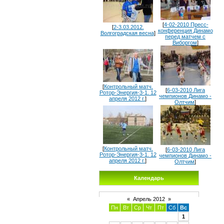
[
4-02-2010 Пресс-
[
2-3.03.2012.
конференция Динамо
Волгоградская весна
]
перед матчем с
Виборгом
]
[
Контрольный матч.
[
6-03-2010 Лига
Ротор-Энергия-3-1. 12
чемпионов Динамо -
апреля 2012 г.
]
Олтчим
]
[
Контрольный матч.
[
6-03-2010 Лига
Ротор-Энергия-3-1. 12
чемпионов Динамо -
апреля 2012 г.
]
Олтчим
]
Календарь
«
Апрель 2012
»
Пн
Вт
Ср
Чт
Пт
Сб
Вс
1