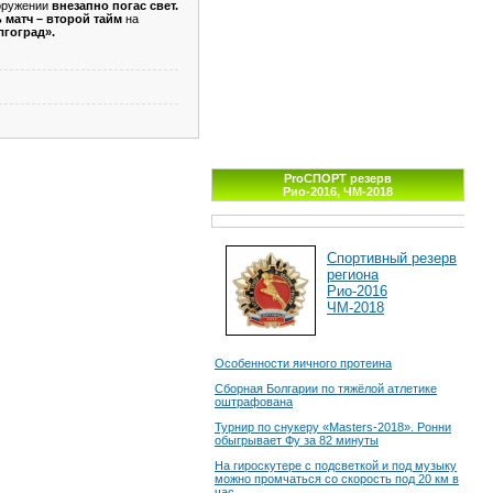
ооружении
внезапно погас свет.
 матч – второй тайм
на
гоград».
ProСПОРТ резерв
Рио-2016, ЧМ-2018
Спортивный резерв
региона
Рио-2016
ЧМ-2018
Особенности яичного протеина
Сборная Болгарии по тяжёлой атлетике
оштрафована
Турнир по снукеру «Masters-2018». Ронни
обыгрывает Фу за 82 минуты
На гироскутере с подсветкой и под музыку
можно промчаться со скорость под 20 км в
час