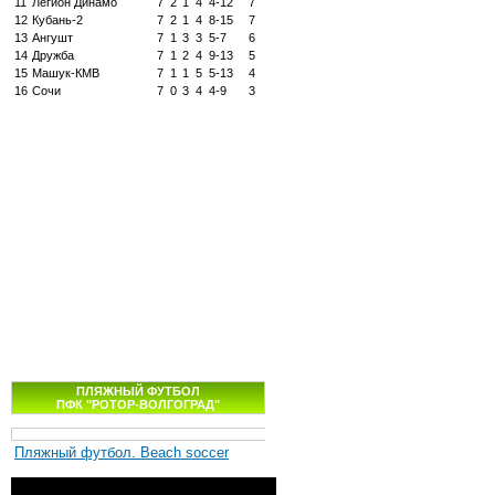
11
Легион Динамо
7
2
1
4
4-12
7
12
Кубань-2
7
2
1
4
8-15
7
13
Ангушт
7
1
3
3
5-7
6
14
Дружба
7
1
2
4
9-13
5
15
Машук-КМВ
7
1
1
5
5-13
4
16
Сочи
7
0
3
4
4-9
3
ПЛЯЖНЫЙ ФУТБОЛ
ПФК "РОТОР-ВОЛГОГРАД"
Пляжный футбол. Beach soccer