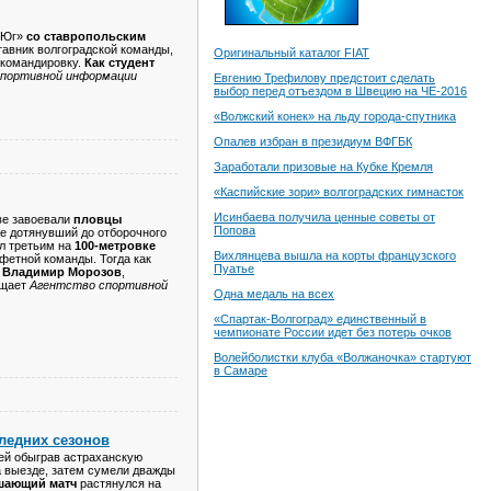
 «Юг»
со ставропольским
авник волгоградской команды,
Оригинальный каталог FIAT
 командировку.
Как студент
портивной информации
Евгению Трефилову предстоит сделать
выбор перед отъездом в Швецию на ЧЕ-2016
«Волжский конек» на льду города-спутника
Опалев избран в президиум ВФГБК
Заработали призовые на Кубке Кремля
«Каспийские зори» волгоградских гимнасток
Исинбаева получила ценные советы от
ве завоевали
пловцы
Попова
 не дотянувший до отборочного
 третьим на
100-метровке
Вихлянцева вышла на корты французского
фетной команды. Тогда как
Пуатье
Владимир Морозов
,
бщает
Агентство спортивной
Одна медаль на всех
«Спартак-Волгоград» единственный в
чемпионате России идет без потерь очков
Волейболистки клуба «Волжаночка» стартуют
в Самаре
ледних сезонов
ей обыграв астраханскую
а выезде, затем сумели дважды
шающий матч
растянулся на