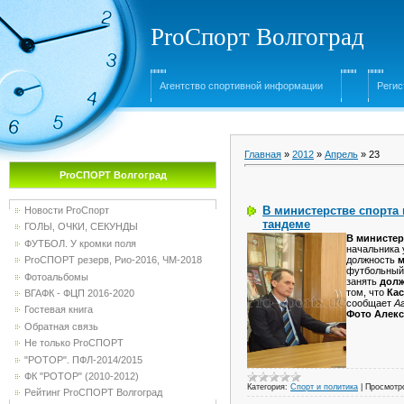
ProСпорт Волгоград
Агентство спортивной информации
Регис
Главная
»
2012
»
Апрель
»
23
ProСПОРТ Волгоград
В министерстве спорта 
Новости ProСпорт
тандеме
ГОЛЫ, ОЧКИ, СЕКУНДЫ
В министер
ФУТБОЛ. У кромки поля
начальника 
должность
м
ProСПОРТ резерв, Рио-2016, ЧМ-2018
футбольный
Фотоальбомы
занять
долж
том, что
Ка
ВГАФК - ФЦП 2016-2020
сообщает
А
Гостевая книга
Фото Алекс
Обратная связь
Не только ProСПОРТ
"РОТОР". ПФЛ-2014/2015
ФК "РОТОР" (2010-2012)
Категория:
Спорт и политика
|
Просмотр
Рейтинг ProСПОРТ Волгоград