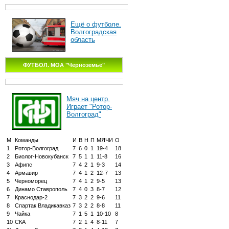
Ещё о футболе.
Волгоградская
область
ФУТБОЛ. МОА "Черноземье"
Мяч на центр.
Играет "Ротор-
Волгоград"
М
Команды
И
В
Н
П
МЯЧИ
О
1
Ротор-Волгоград
7
6
0
1
19-4
18
2
Биолог-Новокубанск
7
5
1
1
11-8
16
3
Афипс
7
4
2
1
9-3
14
4
Армавир
7
4
1
2
12-7
13
5
Черноморец
7
4
1
2
9-5
13
6
Динамо Ставрополь
7
4
0
3
8-7
12
7
Краснодар-2
7
3
2
2
9-6
11
8
Спартак Владикавказ
7
3
2
2
8-8
11
9
Чайка
7
1
5
1
10-10
8
10
СКА
7
2
1
4
8-11
7