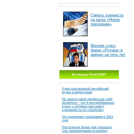
Смерть хоккеиста
на катке «Новое
поколение»
Михеев сдаст
бренд «Ротора» в
аренду на пять лет
Не только ProСПОРТ
Учим разговорный английский:
аудио и видеоуроки
Не знаете какой профессии себя
посвятить - топ 4 востребованных
курса, о которых расскажут
специалисты из «Zavistnik»
Что проверяют налоговики в 2021
году
Постельное белье для хорошего
сна: рекомендации по выбору