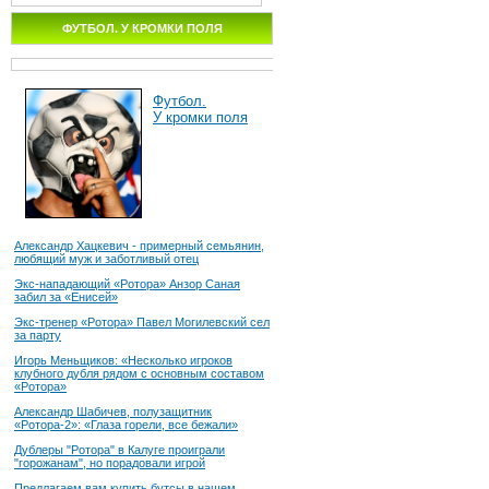
ФУТБОЛ. У КРОМКИ ПОЛЯ
Футбол.
У кромки поля
Александр Хацкевич - примерный семьянин,
любящий муж и заботливый отец
Экс-нападающий «Ротора» Анзор Саная
забил за «Енисей»
Экс-тренер «Ротора» Павел Могилевский сел
за парту
Игорь Меньщиков: «Несколько игроков
клубного дубля рядом с основным составом
«Ротора»
Александр Шабичев, полузащитник
«Ротора-2»: «Глаза горели, все бежали»
Дублеры "Ротора" в Калуге проиграли
"горожанам", но порадовали игрой
Предлагаем вам купить бутсы в нашем