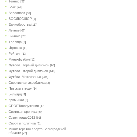
Теннис
[53]
Бокс
[24]
Велоспорт
[53]
ВОСДЮСШОР
[7]
Единоборства
[117]
Летние
[67]
Зимние
[24]
Таблица
[2]
Игровые
[11]
Рейтинг
[13]
Мини-футбол
[12]
Футбол. Первый дивизион
[96]
Футбол. Второй дивизион
[140]
Футбол. Межсезонье
[286]
Спортивная акробатика
[3]
Прыжки в воду
[14]
Бильярд
[4]
Криминал
[0]
СПОРТсооружения
[17]
Светская хроника
[59]
Олимпиада-2012
[61]
Спорт и политика
[51]
Министерство спорта Волгоградской
области
[22]