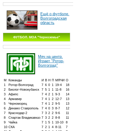
Ещё о футболе.
Волгоградская
область
ФУТБОЛ. МОА "Черноземье"
Мяч на центр.
Играет "Ротор-
Волгоград"
М
Команды
И
В
Н
П
МЯЧИ
О
1
Ротор-Волгоград
7
6
0
1
19-4
18
2
Биолог-Новокубанск
7
5
1
1
11-8
16
3
Афипс
7
4
2
1
9-3
14
4
Армавир
7
4
1
2
12-7
13
5
Черноморец
7
4
1
2
9-5
13
6
Динамо Ставрополь
7
4
0
3
8-7
12
7
Краснодар-2
7
3
2
2
9-6
11
8
Спартак Владикавказ
7
3
2
2
8-8
11
9
Чайка
7
1
5
1
10-10
8
10
СКА
7
2
1
4
8-11
7