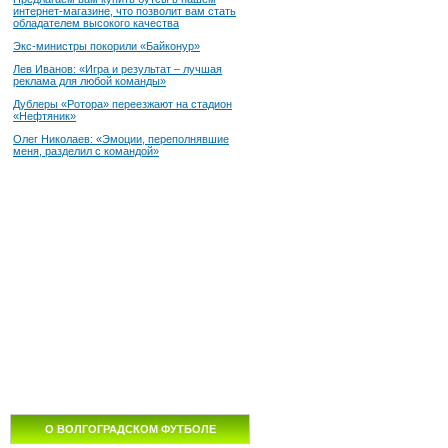
интернет-магазине, что позволит вам стать
обладателем высокого качества
Экс-министры покорили «Байконур»
Лев Иванов: «Игра и результат – лучшая
реклама для любой команды»
Дублеры «Ротора» переезжают на стадион
«Нефтяник»
Олег Николаев: «Эмоции, переполнявшие
меня, разделил с командой»
О ВОЛГОГРАДСКОМ ФУТБОЛЕ