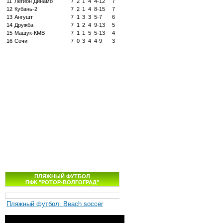
11
Легион Динамо
7
2
1
4
4-12
7
12
Кубань-2
7
2
1
4
8-15
7
13
Ангушт
7
1
3
3
5-7
6
14
Дружба
7
1
2
4
9-13
5
15
Машук-КМВ
7
1
1
5
5-13
4
16
Сочи
7
0
3
4
4-9
3
ПЛЯЖНЫЙ ФУТБОЛ
ПФК "РОТОР-ВОЛГОГРАД"
Пляжный футбол. Beach soccer