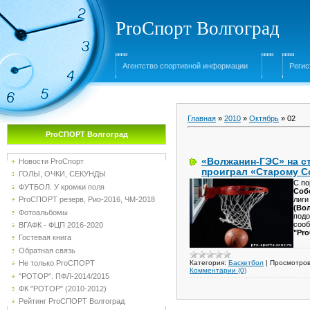
ProСпорт Волгоград
Агентство спортивной информации
Регис
Главная
»
2010
»
Октябрь
»
02
ProСПОРТ Волгоград
«Волжанин-ГЭС» на с
Новости ProСпорт
проиграл «Старому 
ГОЛЫ, ОЧКИ, СЕКУНДЫ
С по
ФУТБОЛ. У кромки поля
Соб
лиги
ProСПОРТ резерв, Рио-2016, ЧМ-2018
(Во
Фотоальбомы
под
соо
ВГАФК - ФЦП 2016-2020
"Pr
Гостевая книга
Обратная связь
Категория:
Баскетбол
|
Просмотров
Не только ProСПОРТ
Комментарии (0)
"РОТОР". ПФЛ-2014/2015
ФК "РОТОР" (2010-2012)
Рейтинг ProСПОРТ Волгоград