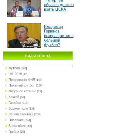
"Ротор" за
образец должен
взять ЦСКА
Владимир
Горюнов
возвращается в
большой
футбол?
ВИДЫ СПОРТА
Футбол
[391]
ЧМ-2018
[19]
Первенство ФНЛ
[143]
Пляжный футбол
[159]
Фигурное катание
[18]
Хоккей
[50]
Гандбол
[318]
Водное поло
[138]
Легкая атлетика
[206]
Плавание
[244]
Баскетбол
[166]
Гребля
[95]