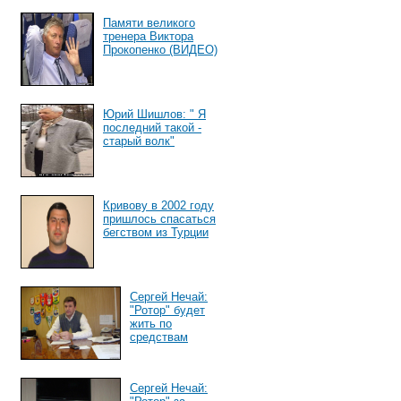
Памяти великого
тренера Виктора
Прокопенко (ВИДЕО)
Юрий Шишлов: " Я
последний такой -
старый волк"
Кривову в 2002 году
пришлось спасаться
бегством из Турции
Сергей Нечай:
"Ротор" будет
жить по
средствам
Сергей Нечай: