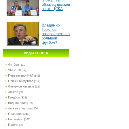
"Ротор" за
образец должен
взять ЦСКА
Владимир
Горюнов
возвращается в
большой
футбол?
ВИДЫ СПОРТА
Футбол
[391]
ЧМ-2018
[19]
Первенство ФНЛ
[143]
Пляжный футбол
[159]
Фигурное катание
[18]
Хоккей
[50]
Гандбол
[318]
Водное поло
[138]
Легкая атлетика
[206]
Плавание
[244]
Баскетбол
[166]
Гребля
[95]