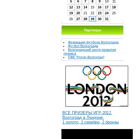
5
6
7
8
9
10
11
12
13
14
15
16
17
18
19
20
21
22
23
24
25
26
27
28
29
30
31
Партнеры
Федерация футбола Волгограда
Футбол Волгограда
Волгоградcкий центр развития
тенниса
ПФК "Ротор-Волгоград"
ВСЕ ПРИЗЕРЫ ИГР-2012.
Волгоград в Лондоне:
1 золото, 1 серебро, 2 бронзы