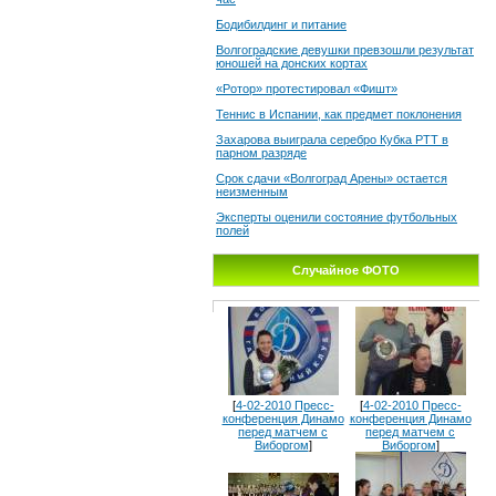
Бодибилдинг и питание
Волгоградские девушки превзошли результат
юношей на донских кортах
«Ротор» протестировал «Фишт»
Теннис в Испании, как предмет поклонения
Захарова выиграла серебро Кубка РТТ в
парном разряде
Срок сдачи «Волгоград Арены» остается
неизменным
Эксперты оценили состояние футбольных
полей
Случайное ФОТО
[
4-02-2010 Пресс-
[
4-02-2010 Пресс-
конференция Динамо
конференция Динамо
перед матчем с
перед матчем с
Виборгом
]
Виборгом
]