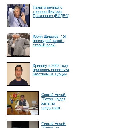
Памяти великого
тренера Виктора
Прокопенко (ВИДЕО)
Юрий Шишлов: " Я
последний такой -
старый волк"
Кривову в 2002 году
пришлось спасаться
бегством из Турции
Сергей Нечай:
"Ротор" будет
жить по
средствам
Сергей Нечай: