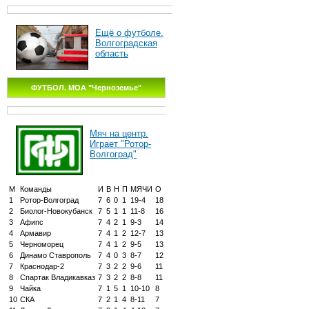
Ещё о футболе.
Волгоградская
область
ФУТБОЛ. МОА "Черноземье"
Мяч на центр.
Играет "Ротор-
Волгоград"
М
Команды
И
В
Н
П
МЯЧИ
О
1
Ротор-Волгоград
7
6
0
1
19-4
18
2
Биолог-Новокубанск
7
5
1
1
11-8
16
3
Афипс
7
4
2
1
9-3
14
4
Армавир
7
4
1
2
12-7
13
5
Черноморец
7
4
1
2
9-5
13
6
Динамо Ставрополь
7
4
0
3
8-7
12
7
Краснодар-2
7
3
2
2
9-6
11
8
Спартак Владикавказ
7
3
2
2
8-8
11
9
Чайка
7
1
5
1
10-10
8
10
СКА
7
2
1
4
8-11
7