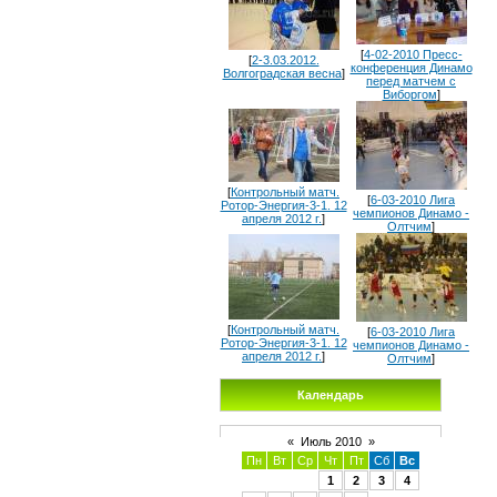
[
4-02-2010 Пресс-
[
2-3.03.2012.
конференция Динамо
Волгоградская весна
]
перед матчем с
Виборгом
]
[
Контрольный матч.
[
6-03-2010 Лига
Ротор-Энергия-3-1. 12
чемпионов Динамо -
апреля 2012 г.
]
Олтчим
]
[
Контрольный матч.
[
6-03-2010 Лига
Ротор-Энергия-3-1. 12
чемпионов Динамо -
апреля 2012 г.
]
Олтчим
]
Календарь
«
Июль 2010
»
Пн
Вт
Ср
Чт
Пт
Сб
Вс
1
2
3
4