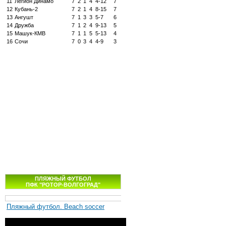
11
Легион Динамо
7
2
1
4
4-12
7
12
Кубань-2
7
2
1
4
8-15
7
13
Ангушт
7
1
3
3
5-7
6
14
Дружба
7
1
2
4
9-13
5
15
Машук-КМВ
7
1
1
5
5-13
4
16
Сочи
7
0
3
4
4-9
3
ПЛЯЖНЫЙ ФУТБОЛ
ПФК "РОТОР-ВОЛГОГРАД"
Пляжный футбол. Beach soccer