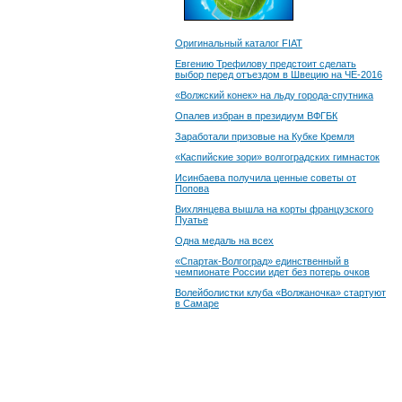
Оригинальный каталог FIAT
Евгению Трефилову предстоит сделать
выбор перед отъездом в Швецию на ЧЕ-2016
«Волжский конек» на льду города-спутника
Опалев избран в президиум ВФГБК
Заработали призовые на Кубке Кремля
«Каспийские зори» волгоградских гимнасток
Исинбаева получила ценные советы от
Попова
Вихлянцева вышла на корты французского
Пуатье
Одна медаль на всех
«Спартак-Волгоград» единственный в
чемпионате России идет без потерь очков
Волейболистки клуба «Волжаночка» стартуют
в Самаре