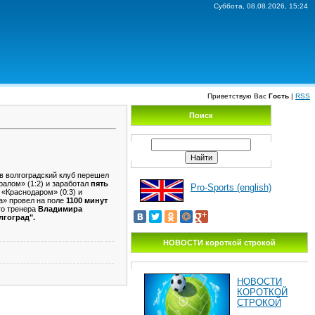
Суббота, 08.08.2026, 15:24
Приветствую Вас
Гость
|
RSS
Поиск
 в волгоградский клуб перешел
алом» (1:2) и заработал
пять
Pro-Sports (english)
 «Краснодаром» (0:3) и
а» провел на поле
1100 минут
го тренера
Владимира
гоград".
НОВОСТИ короткой строкой
НОВОСТИ
КОРОТКОЙ
СТРОКОЙ