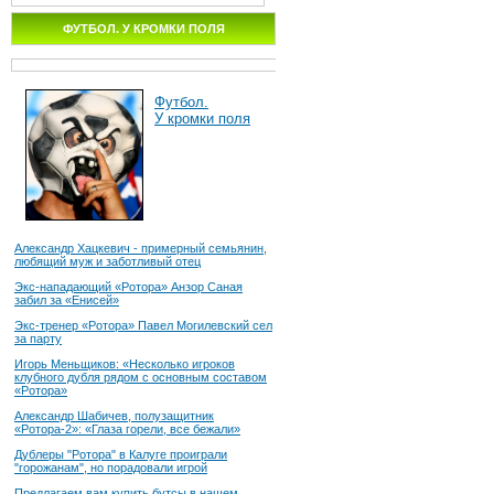
ФУТБОЛ. У КРОМКИ ПОЛЯ
Футбол.
У кромки поля
Александр Хацкевич - примерный семьянин,
любящий муж и заботливый отец
Экс-нападающий «Ротора» Анзор Саная
забил за «Енисей»
Экс-тренер «Ротора» Павел Могилевский сел
за парту
Игорь Меньщиков: «Несколько игроков
клубного дубля рядом с основным составом
«Ротора»
Александр Шабичев, полузащитник
«Ротора-2»: «Глаза горели, все бежали»
Дублеры "Ротора" в Калуге проиграли
"горожанам", но порадовали игрой
Предлагаем вам купить бутсы в нашем