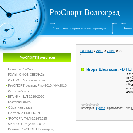
ProСпорт Волгоград
Агентство спортивной информации
Регис
Главная
»
2010
»
Июль
»
29
ProСПОРТ Волгоград
Игорь Шестаков: «В 
Новости ProСпорт
В «Р
ГОЛЫ, ОЧКИ, СЕКУНДЫ
из «
ФУТБОЛ. У кромки поля
жел
«Мор
ProСПОРТ резерв, Рио-2016, ЧМ-2018
игро
Фотоальбомы
Фай
ВГАФК - ФЦП 2016-2020
Гостевая книга
Обратная связь
Категория:
Футбол
|
Просмотров:
1292
|
Не только ProСПОРТ
"РОТОР". ПФЛ-2014/2015
ФК "РОТОР" (2010-2012)
Рейтинг ProСПОРТ Волгоград