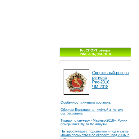
ProСПОРТ резерв
Рио-2016, ЧМ-2018
Спортивный резерв
региона
Рио-2016
ЧМ-2018
Особенности яичного протеина
Сборная Болгарии по тяжёлой атлетике
оштрафована
Турнир по снукеру «Masters-2018». Ронни
обыгрывает Фу за 82 минуты
На гироскутере с подсветкой и под музыку
можно промчаться со скорость под 20 км в
час