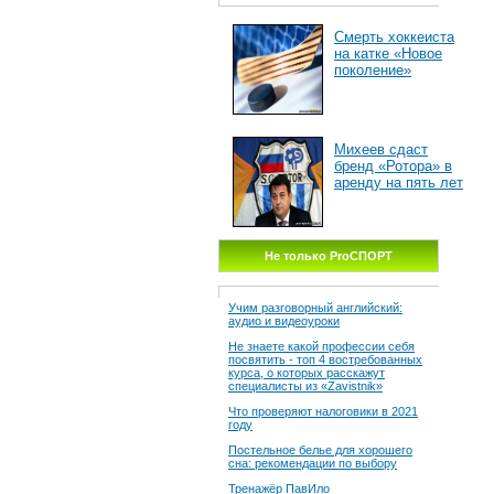
Смерть хоккеиста
на катке «Новое
поколение»
Михеев сдаст
бренд «Ротора» в
аренду на пять лет
Не только ProСПОРТ
Учим разговорный английский:
аудио и видеоуроки
Не знаете какой профессии себя
посвятить - топ 4 востребованных
курса, о которых расскажут
специалисты из «Zavistnik»
Что проверяют налоговики в 2021
году
Постельное белье для хорошего
сна: рекомендации по выбору
Тренажёр ПавИло