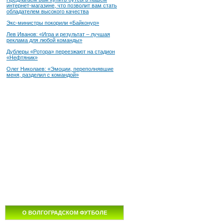
интернет-магазине, что позволит вам стать
обладателем высокого качества
Экс-министры покорили «Байконур»
Лев Иванов: «Игра и результат – лучшая
реклама для любой команды»
Дублеры «Ротора» переезжают на стадион
«Нефтяник»
Олег Николаев: «Эмоции, переполнявшие
меня, разделил с командой»
О ВОЛГОГРАДСКОМ ФУТБОЛЕ