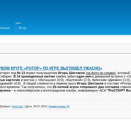
трация
Вход
ПЕРВОМ КРУГЕ «РОТОР» ПО ИГРЕ ВЫГЛЯДЕЛ УЖАСНО»
оторе» под
№ 13
играет полузащитник
Игорь Шестаков
(на фото он справа)
, который
Сибири».
В 14 проведенных матчах
хавбек забил
один мяч
в домашней встрече с «Ур
тых карточек
в матчах с «Иртышом» (0:0), «Балтикой» (2:3), брянским «Динамо» (1:0),
довией» (0:6). В общей сложности в первом круге
Игорь Шестаков
в составе «Ротор
вого времени. Так получилось, что
25-летний игрок
«пережил» две отставки
главно
зулина
– в новосибирском и волгоградском клубах, информирует АСИ
"ProСПОРТ Вол
Добавил:
ProСпорт
|
Дата:
29.07.2010
|
Комментарии (0)