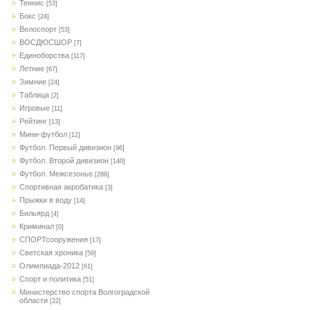
Теннис
[53]
Бокс
[24]
Велоспорт
[53]
ВОСДЮСШОР
[7]
Единоборства
[117]
Летние
[67]
Зимние
[24]
Таблица
[2]
Игровые
[11]
Рейтинг
[13]
Мини-футбол
[12]
Футбол. Первый дивизион
[96]
Футбол. Второй дивизион
[140]
Футбол. Межсезонье
[286]
Спортивная акробатика
[3]
Прыжки в воду
[14]
Бильярд
[4]
Криминал
[0]
СПОРТсооружения
[17]
Светская хроника
[59]
Олимпиада-2012
[61]
Спорт и политика
[51]
Министерство спорта Волгоградской
области
[22]