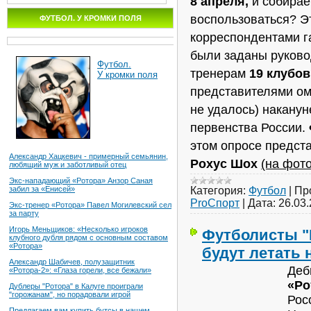
8 апреля,
и собирае
воспользоваться? Э
ФУТБОЛ. У КРОМКИ ПОЛЯ
корреспондентами 
были заданы руково
Футбол.
тренерам
19 клубов
У кромки поля
представителями ом
не удалось) наканун
первенства России.
этом опросе предст
Александр Хацкевич - примерный семьянин,
Рохус Шох
(на фото
любящий муж и заботливый отец
Экс-нападающий «Ротора» Анзор Саная
Категория:
Футбол
|
Пр
забил за «Енисей»
ProСпорт
|
Дата:
26.03
Экс-тренер «Ротора» Павел Могилевский сел
за парту
Игорь Меньщиков: «Несколько игроков
Футболисты "Р
клубного дубля рядом с основным составом
«Ротора»
будут летать 
Александр Шабичев, полузащитник
Деб
«Ротора-2»: «Глаза горели, все бежали»
«Ро
Дублеры "Ротора" в Калуге проиграли
"горожанам", но порадовали игрой
Рос
Предлагаем вам купить бутсы в нашем