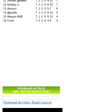
11
Легион Динамо
7
2
1
4
4-12
7
12
Кубань-2
7
2
1
4
8-15
7
13
Ангушт
7
1
3
3
5-7
6
14
Дружба
7
1
2
4
9-13
5
15
Машук-КМВ
7
1
1
5
5-13
4
16
Сочи
7
0
3
4
4-9
3
ПЛЯЖНЫЙ ФУТБОЛ
ПФК "РОТОР-ВОЛГОГРАД"
Пляжный футбол. Beach soccer