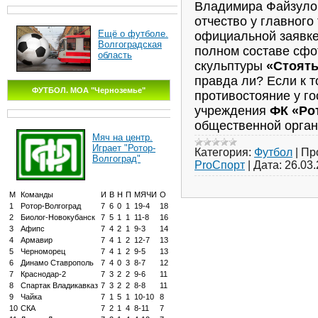
Владимира Файзул
отчество у главного
Ещё о футболе.
официальной заявке 
Волгоградская
полном составе сф
область
скульптуры
«Стоять
правда ли? Если к т
ФУТБОЛ. МОА "Черноземье"
противостояние у г
учреждения
ФК «Ро
общественной орган
Мяч на центр.
Играет "Ротор-
Категория:
Футбол
|
Пр
Волгоград"
ProСпорт
|
Дата:
26.03
М
Команды
И
В
Н
П
МЯЧИ
О
1
Ротор-Волгоград
7
6
0
1
19-4
18
2
Биолог-Новокубанск
7
5
1
1
11-8
16
3
Афипс
7
4
2
1
9-3
14
4
Армавир
7
4
1
2
12-7
13
5
Черноморец
7
4
1
2
9-5
13
6
Динамо Ставрополь
7
4
0
3
8-7
12
7
Краснодар-2
7
3
2
2
9-6
11
8
Спартак Владикавказ
7
3
2
2
8-8
11
9
Чайка
7
1
5
1
10-10
8
10
СКА
7
2
1
4
8-11
7