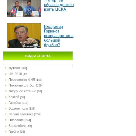
"Ротор" за
образец должен
взять ЦСКА
Владимир
Горюнов
возвращается в
большой
футбол?
ВИДЫ СПОРТА
Футбол
[391]
ЧМ-2018
[19]
Первенство ФНЛ
[143]
Пляжный футбол
[159]
Фигурное катание
[18]
Хоккей
[50]
Гандбол
[318]
Водное поло
[138]
Легкая атлетика
[206]
Плавание
[244]
Баскетбол
[166]
Гребля
[95]