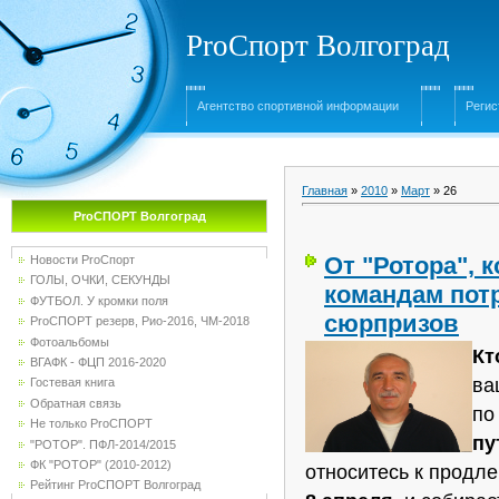
ProСпорт Волгоград
Агентство спортивной информации
Регис
Главная
»
2010
»
Март
»
26
ProСПОРТ Волгоград
От "Ротора", 
Новости ProСпорт
ГОЛЫ, ОЧКИ, СЕКУНДЫ
командам пот
ФУТБОЛ. У кромки поля
сюрпризов
ProСПОРТ резерв, Рио-2016, ЧМ-2018
Фотоальбомы
Кт
ВГАФК - ФЦП 2016-2020
ва
Гостевая книга
Обратная связь
по
Не только ProСПОРТ
пу
"РОТОР". ПФЛ-2014/2015
ФК "РОТОР" (2010-2012)
относитесь к продл
Рейтинг ProСПОРТ Волгоград