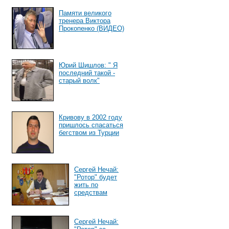
Памяти великого
тренера Виктора
Прокопенко (ВИДЕО)
Юрий Шишлов: " Я
последний такой -
старый волк"
Кривову в 2002 году
пришлось спасаться
бегством из Турции
Сергей Нечай:
"Ротор" будет
жить по
средствам
Сергей Нечай: