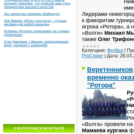
Ниж
интернет-магазине, что позволит вам стать
име
обладателем высокого качества
Лидерами нижегород
Экс-министры покорили «Байконур»
к фаворитам турнир
Лев Иванов: «Игра и результат – лучшая
реклама для любой команды»
игрока «Ротора», а 
Дублеры «Ротора» переезжают на стадион
«Волги»
Михаил М
«Нефтяник»
также
Олег Трифон
Олег Николаев: «Эмоции, переполнявшие
меня, разделил с командой»
Категория:
Футбол
|
Пр
ProСпорт
|
Дата:
26.03
Веретенников
временно ока
"Ротора"
Ру
«Р
Ни
ст
Ро
«Волга» провели на
О ВОЛГОГРАДСКОМ ФУТБОЛЕ
Мамаева кургана
ф