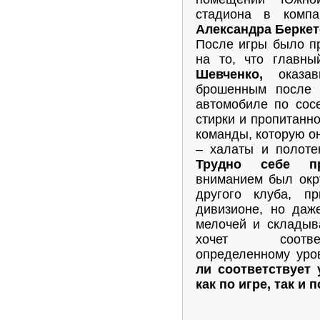
стадиона в компа
Александра Берке
После игры было пр
на то, что главн
Шевченко,
оказав
брошенным после 
автомобиле по сос
стирки и пропитанн
команды, которую о
– халаты и полоте
Трудно себе п
вниманием был окр
другого клуба, п
дивизионе, но даж
мелочей и складыв
хочет соответ
определенному ур
ли соответствует
как по игре, так и 