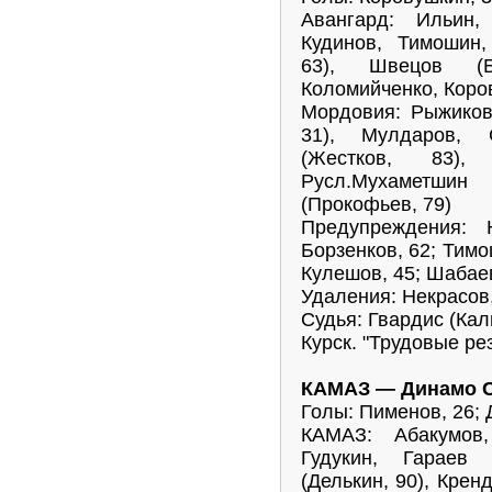
Авангард: Ильин,
Кудинов, Тимошин,
63), Швецов (Б
Коломийченко, Коро
Мордовия: Рыжиков
31), Мулдаров, С
(Жестков, 83),
Русл.Мухаметшин
(Прокофьев, 79)
Предупреждения: 
Борзенков, 62; Тимош
Кулешов, 45; Шабае
Удаления: Некрасов,
Судья: Гвардис (Кал
Курск. "Трудовые ре
КАМАЗ — Динамо СП
Голы: Пименов, 26; 
КАМАЗ: Абакумов,
Гудукин, Гараев 
(Делькин, 90), Крен