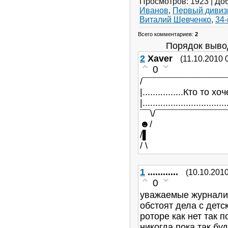
Просмотров
: 1923 |
До
Иванов
,
Первый дивиз
Виталий Шевченко
,
34-
Всего комментариев
:
2
Порядок выво
2
Xaver
(11.10.2010 
0
/¯¯¯¯¯¯¯¯¯¯¯¯¯¯¯¯
|................Кто то 
|.................................
¯¯\/¯¯¯¯¯¯¯¯¯¯¯¯¯
☻/
/▌
/ \
1
............
(10.10.2010
0
уважаемые журналис
обстоят дела с дет
роторе как нет так 
никогда.пока так буд