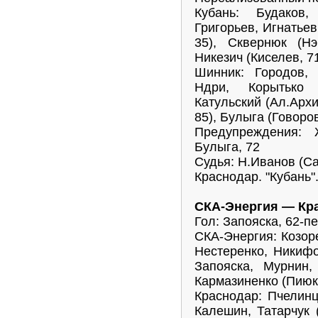
Кубань: Будаков,
Григорьев, Игнатьев
35), Сквернюк (Нэ
Никезич (Киселев, 7
Шинник: Городов, 
Ндри, Корытько 
Катульский (Ал.Архи
85), Булыга (Говоров
Предупреждения: 
Булыга, 72
Судья: Н.Иванов (Са
Краснодар. "Кубань"
СКА-Энергия — Кра
Гол: Запояска, 62-п
СКА-Энергия: Козоре
Нестеренко, Никифо
Запояска, Мурнин,
Кармазиненко (Пиюк,
Краснодар: Пчелинц
Калешин, Татарчук 