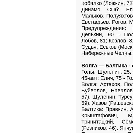
Кобялко (Ложкин, 72
Динамо СПб: Епи
Мальков, Полуяхтов,
Евстафьев, Рогов, М
Предупреждения: 
Делькин, 90 - Пол
Лобов, 81; Козлов, 8
Судья: Еськов (Моск
Набережные Челны. 
Волга — Балтика - 
Голы: Шуленин, 25;
45-авт; Елич, 75 - Г
Волга: Астахов, По
Буйволов, Навалов
57), Шуленин, Турсу
69), Хазов (Рашевски
Балтика: Правкин, 
Крыштафович, М
Тринитацкий, Сем
(Резников, 46), Янчу