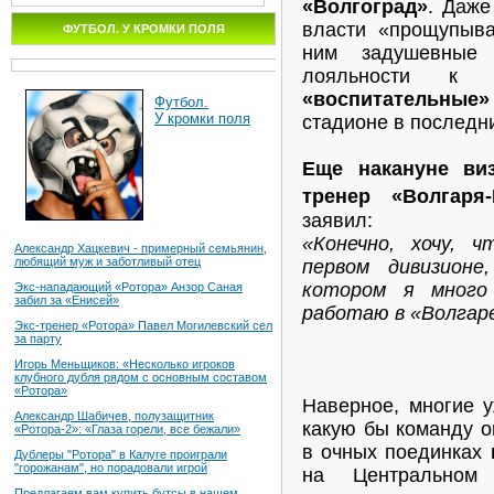
«Волгоград»
. Даже
власти «прощупыва
ФУТБОЛ. У КРОМКИ ПОЛЯ
ним задушевные
лояльности 
«воспитательные
Футбол.
У кромки поля
стадионе в последн
Еще накануне ви
тренер «Волгаря
заявил:
«Конечно, хочу, 
Александр Хацкевич - примерный семьянин,
любящий муж и заботливый отец
первом дивизионе
котором я много
Экс-нападающий «Ротора» Анзор Саная
забил за «Енисей»
работаю в «Волгаре
Экс-тренер «Ротора» Павел Могилевский сел
за парту
Игорь Меньщиков: «Несколько игроков
клубного дубля рядом с основным составом
«Ротора»
Наверное, многие 
Александр Шабичев, полузащитник
какую бы команду о
«Ротора-2»: «Глаза горели, все бежали»
в очных поединках
Дублеры "Ротора" в Калуге проиграли
"горожанам", но порадовали игрой
на Центральном
Предлагаем вам купить бутсы в нашем