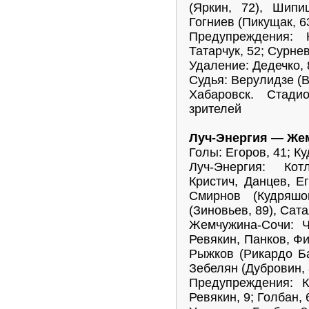
(Яркин, 72), Шипи
Гогниев (Пикущак, 6
Предупреждения: 
Татарчук, 52; Сурнев
Удаление: Дедечко, 
Судья: Верулидзе (
Хабаровск. Стади
зрителей
Луч-Энергия — Жем
Голы: Егоров, 41; К
Луч-Энергия: Кот
Кристич, Данцев, Ег
Смирнов (Кудряшо
(Зиновьев, 89), Сат
Жемчужина-Сочи: Ч
Ревякин, Панков, Фи
Рыжков (Рикардо Ба
Зебелян (Дубровин, 
Предупреждения: К
Ревякин, 9; Голбан, 