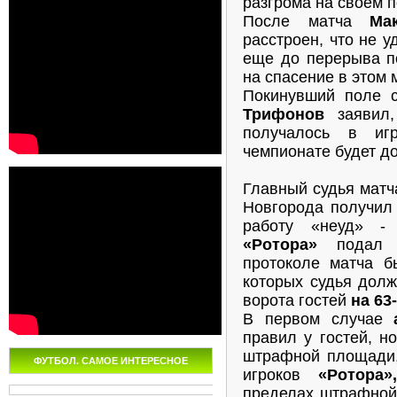
разгрома на своем п
После матча
Ма
расстроен, что не у
еще до перерыва п
на спасение в этом 
Покинувший поле 
Трифонов
заявил
получалось в иг
чемпионате будет до
Главный судья мат
Новгорода получил 
работу «неуд» -
«Ротора»
подал ж
протоколе матча б
которых судья долж
ворота гостей
на 63
В первом случае
правил у гостей, н
штрафной площади,
ФУТБОЛ. САМОЕ ИНТЕРЕСНОЕ
игроков
«Ротора»,
пределах штрафно