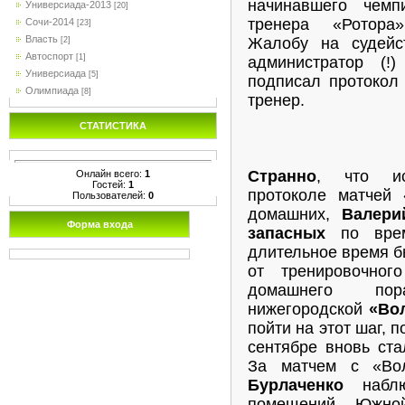
начинавшего чемп
Универсиада-2013
[20]
тренера «Рото
Сочи-2014
[23]
Власть
Жалобу на судейс
[2]
Автоспорт
[1]
администратор (!
Универсиада
[5]
подписал протокол
Олимпиада
[8]
тренер.
СТАТИСТИКА
Странно
, что ис
Онлайн всего:
1
Гостей:
1
протоколе матчей 
Пользователей:
0
домашних,
Валери
Форма входа
запасных
по врем
длительное время б
от тренировочног
домашнего п
нижегородской
«Во
пойти на этот шаг, п
сентябре вновь ста
За матчем с «Во
Бурлаченко
набл
помещений Южной