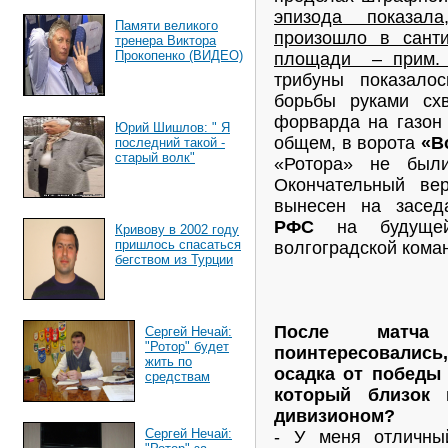
эпизода показал
Памяти великого
произошло в сант
тренера Виктора
Прокопенко (ВИДЕО)
площади – прим. а
трибуны показало
борьбы руками с
форварда на газон 
Юрий Шишлов: " Я
общем, в ворота
«В
последний такой -
старый волк"
«Ротора» не были
Окончательный ве
вынесен на засед
РФС
на будущей
Кривову в 2002 году
пришлось спасаться
волгоградской коман
бегством из Турции
После матч
Сергей Нечай:
"Ротор" будет
поинтересовались,
жить по
осадка от победы
средствам
который близок
дивизионом?
Сергей Нечай:
- У меня отличны