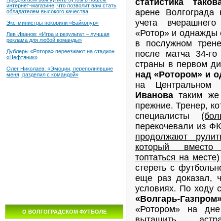
статистика таков
интернет-магазине, что позволит вам стать
арене Волгограда
обладателем высокого качества
учета вчерашнег
Экс-министры покорили «Байконур»
«Ротор» и однажды 
Лев Иванов: «Игра и результат – лучшая
реклама для любой команды»
в послужном трен
Дублеры «Ротора» переезжают на стадион
после матча 34-го
«Нефтяник»
страны в первом д
Олег Николаев: «Эмоции, переполнявшие
над «Ротором» и о
меня, разделил с командой»
на Центральном
Иванова
таким же 
прежние. Тренер, к
специалисты
(бо
перекочевали из ФК
продолжают рулит
который вместо
топтаться на месте
стереть с футболь
еще раз доказал, 
условиях. По ходу 
«Волгарь-Газпром»
«Ротором» на дне
О ВОЛГОГРАДСКОМ ФУТБОЛЕ
вытащить аст