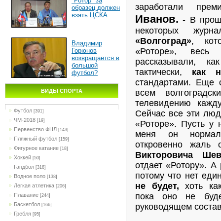
"Ротор" за
заработали пре
образец должен
взять ЦСКА
Иванов.
- В прош
некоторых журн
«Волгоград»
, кот
Владимир
«Роторе», весь 
Горюнов
возвращается в
рассказывали, к
большой
тактически,
как 
футбол?
стандартами. Еще 
всем волгоградск
ВИДЫ СПОРТА
телевидению кажд
Футбол
Сейчас все эти люд
[391]
ЧМ-2018
[19]
«Роторе». Пусть у 
Первенство ФНЛ
[143]
меня он нормал
Пляжный футбол
[159]
откровенно жаль 
Фигурное катание
[18]
Викторовича Шев
Хоккей
[50]
отдает «Ротору». А 
Гандбол
[318]
потому что нет еди
Водное поло
[138]
не будет,
хоть как
Легкая атлетика
[206]
пока оно не буде
Плавание
[244]
Баскетбол
руководящем состав
[166]
Гребля
[95]