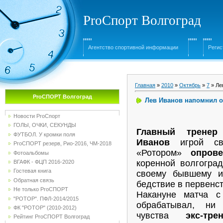
ProСпорт Волгоград
Агентство спортивной информации
Регис
Главная
»
2010
»
Октябрь
»
7
» Ле
ProСПОРТ Волгоград
Лев Иванов напомнил о
Новости ProСпорт
ГОЛЫ, ОЧКИ, СЕКУНДЫ
Главный тренер
ФУТБОЛ. У кромки поля
Иванов
игрой св
ProСПОРТ резерв, Рио-2016, ЧМ-2018
«Ротором»
опров
Фотоальбомы
коренной волгогра
ВГАФК - ФЦП 2016-2020
Гостевая книга
своему бывшему и
Обратная связь
бедствие в первенст
Не только ProСПОРТ
Накануне матча 
"РОТОР". ПФЛ-2014/2015
обрабатывал, ни
ФК "РОТОР" (2010-2012)
чувства
экс-т
Рейтинг ProСПОРТ Волгоград