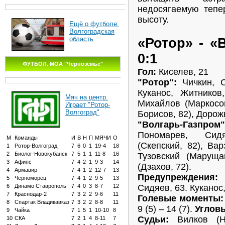
недосягаемую тепе
высоту.
Ещё о футболе.
Волгоградская
область
«Ротор» - «
0:1
ФУТБОЛ. МОА "Черноземье"
Гол:
Киселев, 21
"Ротор":
Чичкин, О
Куканос, Житников
Мяч на центр.
Михайлов (Маркосов
Играет "Ротор-
Волгоград"
Борисов, 82), Дорож
"Волгарь-Газпром"
Пономарев, Сид
М
Команды
И
В
Н
П
МЯЧИ
О
(Скепский, 82), Вар
1
Ротор-Волгоград
7
6
0
1
19-4
18
2
Биолог-Новокубанск
7
5
1
1
11-8
16
Тузовский (Маруща
3
Афипс
7
4
2
1
9-3
14
(Дзахов, 72).
4
Армавир
7
4
1
2
12-7
13
Предупреждения
5
Черноморец
7
4
1
2
9-5
13
Сидяев, 63. Куканос,
6
Динамо Ставрополь
7
4
0
3
8-7
12
7
Краснодар-2
7
3
2
2
9-6
11
Голевые моменты:
8
Спартак Владикавказ
7
3
2
2
8-8
11
9 (5) – 14 (7).
Углов
9
Чайка
7
1
5
1
10-10
8
Судьи:
Вилков (Ни
10
СКА
7
2
1
4
8-11
7