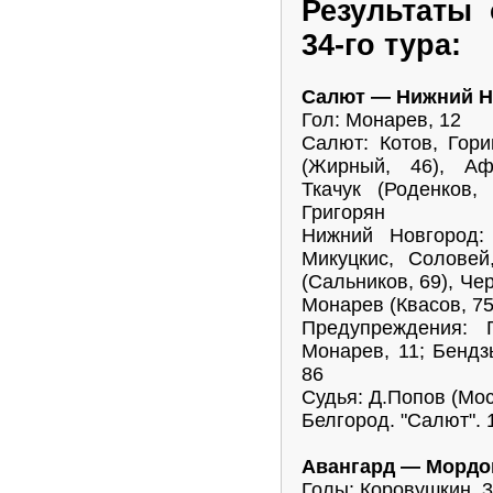
Результаты
34-го тура:
Салют — Нижний Но
Гол: Монарев, 12
Салют: Котов, Гори
(Жирный, 46), Аф
Ткачук (Роденков,
Григорян
Нижний Новгород:
Микуцкис, Соловей
(Сальников, 69), Че
Монарев (Квасов, 75
Предупреждения: 
Монарев, 11; Бендзь
86
Судья: Д.Попов (Мос
Белгород. "Салют". 
Авангард — Мордов
Голы: Коровушкин, 3