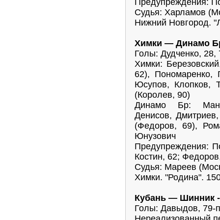
Предупреждения: По
Судья: Харламов (М
Нижний Новгород. "
Химки — Динамо Бр
Голы: Дудченко, 28, 
Химки: Березовский
62), Пономаренко, 
Юсупов, Клопков, Т
(Королев, 90)
Динамо Бр: Манд
Денисов, Дмитриев,
(Федоров, 69), Ром
Юнузович
Предупреждения: По
Костин, 62; Федоров
Судья: Мареев (Мос
Химки. "Родина". 15
Кубань — Шинник -
Голы: Давыдов, 79-п
Нереализованный пен