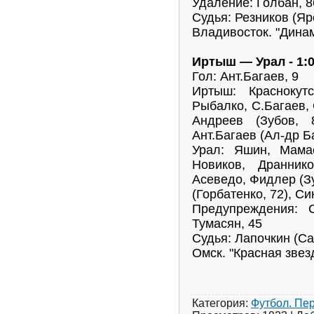
Удаление: Голбан, 8
Судья: Резников (Я
Владивосток. "Динам
Иртыш — Урал - 1:
Гол: Ант.Багаев, 9
Иртыш: Краснокутс
Рыбалко, С.Багаев,
Андреев (Зубов, 
Ант.Багаев (Ал-др Б
Урал: Яшин, Мамае
Новиков, Дранник
Асеведо, Фидлер (Зу
(Горбатенко, 72), С
Предупреждения: 
Тумасян, 45
Судья: Лапочкин (Са
Омск. "Красная звез
Категория
:
Футбол. Пе