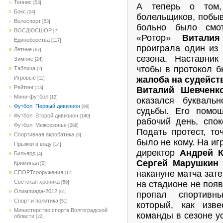
Теннис
[53]
А теперь о том,
Бокс
[24]
болельщиков, побыв
Велоспорт
[53]
больно было смот
ВОСДЮСШОР
[7]
«Ротор»
Витали
Единоборства
[117]
проиграла один из
Летние
[67]
сезона. Наставни
Зимние
[24]
чтобы в протокол б
Таблица
[2]
жалоба на судейст
Игровые
[11]
Рейтинг
Виталий Шевченк
[13]
Мини-футбол
[12]
оказался букваль
Футбол. Первый дивизион
[96]
судьбы. Его помощ
Футбол. Второй дивизион
[140]
рабочий день, спо
Футбол. Межсезонье
[286]
Подать протест, то
Спортивная акробатика
[3]
было не кому. На иг
Прыжки в воду
[14]
директор
Андрей 
Бильярд
[4]
Сергей Марушкин
Криминал
[0]
накануне матча зате
СПОРТсооружения
[17]
Светская хроника
на стадионе не появ
[59]
Олимпиада-2012
[61]
пропал спортивн
Спорт и политика
[51]
который, как изв
Министерство спорта Волгоградской
команды в сезоне у
области
[22]