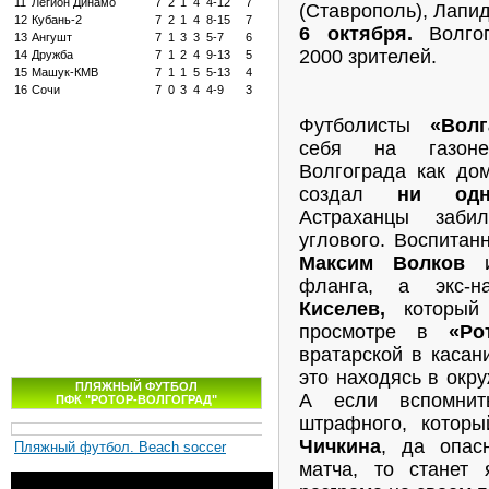
11
Легион Динамо
7
2
1
4
4-12
7
(Ставрополь), Лапид
12
Кубань-2
7
2
1
4
8-15
7
6 октября.
Волгог
13
Ангушт
7
1
3
3
5-7
6
2000 зрителей.
14
Дружба
7
1
2
4
9-13
5
15
Машук-КМВ
7
1
1
5
5-13
4
16
Сочи
7
0
3
4
4-9
3
Футболисты
«Волг
себя на газоне
Волгограда как до
создал
ни одн
Астраханцы заб
углового. Воспитан
Максим Волков
и
фланга, а экс-
Киселев,
который
просмотре в
«Ро
вратарской в касан
это находясь в окру
ПЛЯЖНЫЙ ФУТБОЛ
А если вспомн
ПФК "РОТОР-ВОЛГОГРАД"
штрафного, котор
Чичкина
, да опас
Пляжный футбол. Beach soccer
матча, то станет