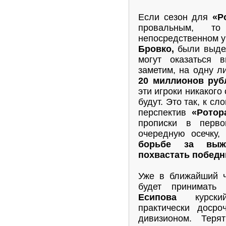
Если сезон для
«Р
провальным, т
непосредственном у
Бровко,
были выдел
могут оказаться 
заметим, на одну л
20 миллионов руб
эти игроки никакого
будут. Это так, к сл
перспектив
«Ротор
прописки в перво
очередную осечку,
борьбе за выж
похвастать побед
Уже в ближайший ч
будет принимат
Есипова
курс
практически доср
дивизионом. Тер