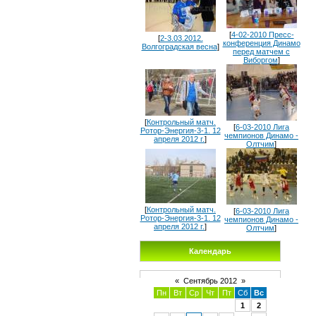
[
4-02-2010 Пресс-
[
2-3.03.2012.
конференция Динамо
Волгоградская весна
]
перед матчем с
Виборгом
]
[
Контрольный матч.
[
6-03-2010 Лига
Ротор-Энергия-3-1. 12
чемпионов Динамо -
апреля 2012 г.
]
Олтчим
]
[
Контрольный матч.
[
6-03-2010 Лига
Ротор-Энергия-3-1. 12
чемпионов Динамо -
апреля 2012 г.
]
Олтчим
]
Календарь
«
Сентябрь 2012
»
Пн
Вт
Ср
Чт
Пт
Сб
Вс
1
2