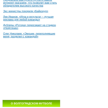
интернет-магазине, что позволит вам стать
обладателем высокого качества
Экс-министры покорили «Байконур»
Лев Иванов: «Игра и результат – лучшая
реклама для любой команды»
Дублеры «Ротора» переезжают на стадион
«Нефтяник»
Олег Николаев: «Эмоции, переполнявшие
меня, разделил с командой»
О ВОЛГОГРАДСКОМ ФУТБОЛЕ