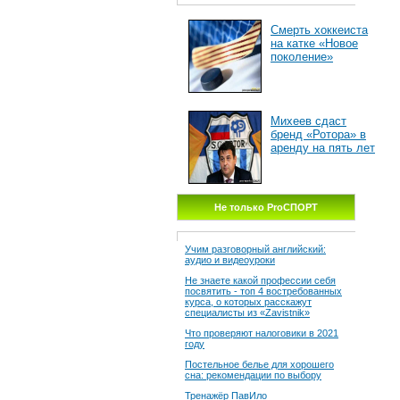
Смерть хоккеиста
на катке «Новое
поколение»
Михеев сдаст
бренд «Ротора» в
аренду на пять лет
Не только ProСПОРТ
Учим разговорный английский:
аудио и видеоуроки
Не знаете какой профессии себя
посвятить - топ 4 востребованных
курса, о которых расскажут
специалисты из «Zavistnik»
Что проверяют налоговики в 2021
году
Постельное белье для хорошего
сна: рекомендации по выбору
Тренажёр ПавИло