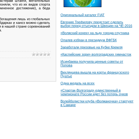
мастерам штанги, метательных
поняли, что из их видов спорта
мненное достижение), а беда
Оригинальный каталог FIAT
богащения лишь из глобальных
Евгению Трефилову предстоит сделать
айдарках и каноэ можно сделать
выбор перед отъездом в Швецию на ЧЕ-2016
я в нашей стране соревнований
а.
«Волжский конек» на льду города-спутника
Опалев избран в президиум ВФГБК
Заработали призовые на Кубке Кремля
«Каспийские зори» волгоградских гимнасток
Исинбаева получила ценные советы от
Попова
Вихлянцева вышла на корты французского
Пуатье
Одна медаль на всех
«Спартак-Волгоград» единственный в
чемпионате России идет без потерь очков
Волейболистки клуба «Волжаночка» стартуют
в Самаре