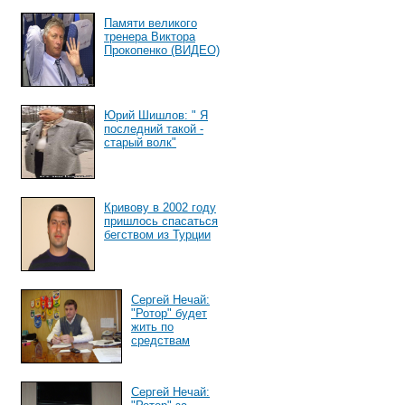
Памяти великого
тренера Виктора
Прокопенко (ВИДЕО)
Юрий Шишлов: " Я
последний такой -
старый волк"
Кривову в 2002 году
пришлось спасаться
бегством из Турции
Сергей Нечай:
"Ротор" будет
жить по
средствам
Сергей Нечай: