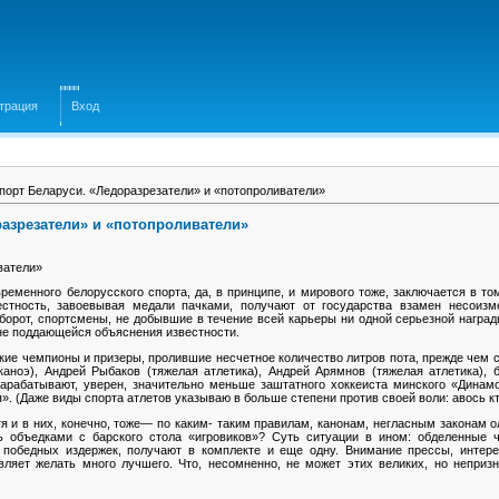
трация
Вход
порт Беларуси. «Ледоразрезатели» и «потопроливатели»
разрезатели» и «потопроливатели»
ватели»
еменного белорусского спорта, да, в принципе, и мирового тоже, заключается в то
естность, завоевывая медали пачками, получают от государства взамен несоизм
оборот, спортсмены, не добывшие в течение всей карьеры ни одной серьезной наград
 не поддающейся объяснения известности.
емпионы и призеры, пролившие несчетное количество литров пота, прежде чем ста
каноэ), Андрей Рыбаков (тяжелая атлетика), Андрей Арямнов (тяжелая атлетика), 
зарабатывают, уверен, значительно меньше заштатного хоккеиста минского «Динамо
. (Даже виды спорта атлетов указываю в больше степени против своей воли: авось кто
отя и в них, конечно, тоже— по каким- таким правилам, канонам, негласным законам
ь объедками с барского стола «игровиков»? Суть ситуации в ином: обделенные 
победных издержек, получают в комплекте и еще одну. Внимание прессы, интере
вляет желать много лучшего. Что, несомненно, не может этих великих, но непри