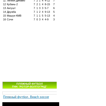
11
Легион Динамо
7
2
1
4
4-12
7
12
Кубань-2
7
2
1
4
8-15
7
13
Ангушт
7
1
3
3
5-7
6
14
Дружба
7
1
2
4
9-13
5
15
Машук-КМВ
7
1
1
5
5-13
4
16
Сочи
7
0
3
4
4-9
3
ПЛЯЖНЫЙ ФУТБОЛ
ПФК "РОТОР-ВОЛГОГРАД"
Пляжный футбол. Beach soccer