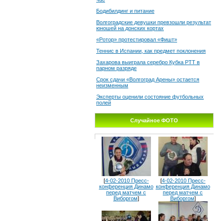
Бодибилдинг и питание
Волгоградские девушки превзошли результат
юношей на донских кортах
«Ротор» протестировал «Фишт»
Теннис в Испании, как предмет поклонения
Захарова выиграла серебро Кубка РТТ в
парном разряде
Срок сдачи «Волгоград Арены» остается
неизменным
Эксперты оценили состояние футбольных
полей
Случайное ФОТО
[
4-02-2010 Пресс-
[
4-02-2010 Пресс-
конференция Динамо
конференция Динамо
перед матчем с
перед матчем с
Виборгом
]
Виборгом
]