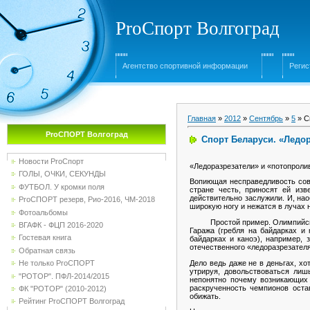
ProСпорт Волгоград
Агентство спортивной информации
Регис
Главная
»
2012
»
Сентябрь
»
5
» С
ProСПОРТ Волгоград
Спорт Беларуси. «Ледо
Новости ProСпорт
«Ледоразрезатели» и «потопроли
ГОЛЫ, ОЧКИ, СЕКУНДЫ
Вопиющая несправедливость совр
ФУТБОЛ. У кромки поля
стране честь, приносят ей изв
действительно заслужили. И, на
ProСПОРТ резерв, Рио-2016, ЧМ-2018
широкую ногу и нежатся в лучах
Фотоальбомы
Простой пример. Олимпийские ч
ВГАФК - ФЦП 2016-2020
Гаража (гребля на байдарках и 
Гостевая книга
байдарках и каноэ), например, 
отечественного «ледоразрезателя»
Обратная связь
Дело ведь даже не в деньгах, х
Не только ProСПОРТ
утрируя, довольствоваться лиш
"РОТОР". ПФЛ-2014/2015
непонятно почему возникающих 
раскрученность чемпионов оста
ФК "РОТОР" (2010-2012)
обижать.
Рейтинг ProСПОРТ Волгоград