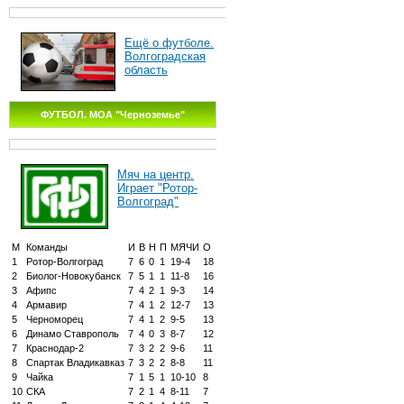
Ещё о футболе.
Волгоградская
область
ФУТБОЛ. МОА "Черноземье"
Мяч на центр.
Играет "Ротор-
Волгоград"
М
Команды
И
В
Н
П
МЯЧИ
О
1
Ротор-Волгоград
7
6
0
1
19-4
18
2
Биолог-Новокубанск
7
5
1
1
11-8
16
3
Афипс
7
4
2
1
9-3
14
4
Армавир
7
4
1
2
12-7
13
5
Черноморец
7
4
1
2
9-5
13
6
Динамо Ставрополь
7
4
0
3
8-7
12
7
Краснодар-2
7
3
2
2
9-6
11
8
Спартак Владикавказ
7
3
2
2
8-8
11
9
Чайка
7
1
5
1
10-10
8
10
СКА
7
2
1
4
8-11
7