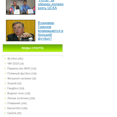
"Ротор" за
образец должен
взять ЦСКА
Владимир
Горюнов
возвращается в
большой
футбол?
ВИДЫ СПОРТА
Футбол
[391]
ЧМ-2018
[19]
Первенство ФНЛ
[143]
Пляжный футбол
[159]
Фигурное катание
[18]
Хоккей
[50]
Гандбол
[318]
Водное поло
[138]
Легкая атлетика
[206]
Плавание
[244]
Баскетбол
[166]
Гребля
[95]