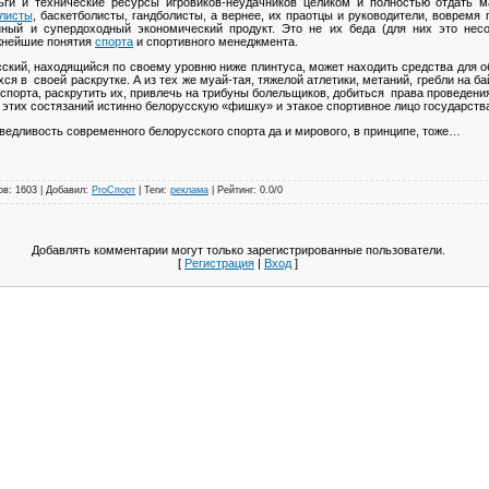
ньги и технические ресурсы игровиков-неудачников целиком и полностью отдать 
листы
, баскетболисты, гандболисты, а вернее, их праотцы и руководители, вовремя 
ный и супердоходный экономический продукт. Это не их беда (для них это несо
жнейшие понятия
спорта
и спортивного менеджмента.
кий, находящийся по своему уровню ниже плинтуса, может находить средства для о
я в своей раскрутке. А из тех же муай-тая, тяжелой атлетики, метаний, гребли на б
спорта, раскрутить их, привлечь на трибуны болельщиков, добиться права проведени
з этих состязаний истинно белорусскую «фишку» и этакое спортивное лицо государств
ведливость современного белорусского спорта да и мирового, в принципе, тоже…
ов
: 1603 |
Добавил
:
ProСпорт
|
Теги
:
реклама
|
Рейтинг
:
0.0
/
0
Добавлять комментарии могут только зарегистрированные пользователи.
[
Регистрация
|
Вход
]