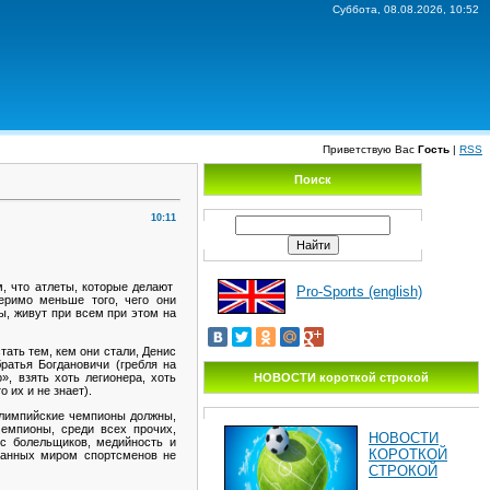
Суббота, 08.08.2026, 10:52
Приветствую Вас
Гость
|
RSS
Поиск
10:11
м, что атлеты, которые делают
Pro-Sports (english)
еримо меньше того, чего они
ы, живут при всем при этом на
ть тем, кем они стали, Денис
братья Богдановичи (гребля на
», взять хоть легионера, хоть
НОВОСТИ короткой строкой
 их и не знает).
 олимпийские чемпионы должны,
чемпионы, среди всех прочих,
НОВОСТИ
с болельщиков, медийность и
КОРОТКОЙ
знанных миром спортсменов не
СТРОКОЙ