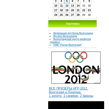
3
4
5
6
7
8
9
10
11
12
13
14
15
16
17
18
19
20
21
22
23
24
25
26
27
28
29
30
Партнеры
Федерация футбола Волгограда
Футбол Волгограда
Волгоградcкий центр развития
тенниса
ПФК "Ротор-Волгоград"
ВСЕ ПРИЗЕРЫ ИГР-2012.
Волгоград в Лондоне:
1 золото, 1 серебро, 2 бронзы