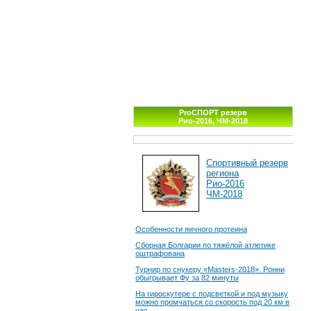
ProСПОРТ резерв
Рио-2016, ЧМ-2018
Спортивный резерв
региона
Рио-2016
ЧМ-2018
Особенности яичного протеина
Сборная Болгарии по тяжёлой атлетике
оштрафована
Турнир по снукеру «Masters-2018». Ронни
обыгрывает Фу за 82 минуты
На гироскутере с подсветкой и под музыку
можно промчаться со скорость под 20 км в
час