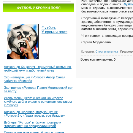
Нет, конечно, не предлагаю де
снарядов и лодок с каноэ.
Футбо
ФУТБОЛ. У КРОМКИ ПОЛЯ
можно сделать высококачествен
бестолково извратившего все ва
Спортивный менеджмент белорусс
зрелищ, абсолютно не нуждающихс
национальные белорусские виды 
Футбол.
самого высокого ранга, сделав и
У кромки поля
Что и говорить, вопиющая неспра
Сергей Мордасевич.
Категория
:
Спорт и политика
|
Просмотр
Всего комментариев
:
0
Александр Хацкевич - примерный семьянин,
любящий муж и заботливый отец
Экс-нападающий «Ротора» Анзор Саная
забил за «Енисей»
Экс-тренер «Ротора» Павел Могилевский сел
за парту
Игорь Меньщиков: «Несколько игроков
клубного дубля рядом с основным составом
«Ротора»
Александр Шабичев, полузащитник
«Ротора-2»: «Глаза горели, все бежали»
Дублеры "Ротора" в Калуге проиграли
"горожанам", но порадовали игрой
Предлагаем вам купить бутсы в нашем