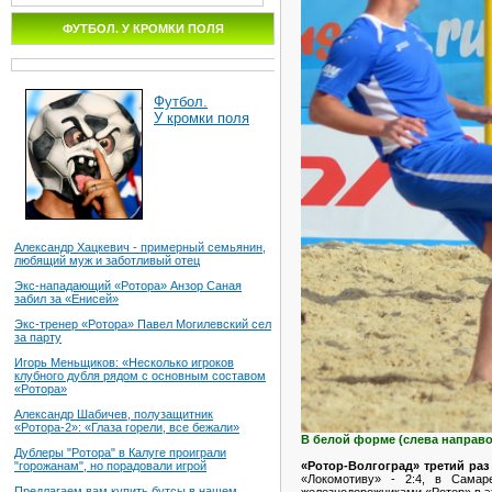
ФУТБОЛ. У КРОМКИ ПОЛЯ
Футбол.
У кромки поля
Александр Хацкевич - примерный семьянин,
любящий муж и заботливый отец
Экс-нападающий «Ротора» Анзор Саная
забил за «Енисей»
Экс-тренер «Ротора» Павел Могилевский сел
за парту
Игорь Меньщиков: «Несколько игроков
клубного дубля рядом с основным составом
«Ротора»
Александр Шабичев, полузащитник
«Ротора-2»: «Глаза горели, все бежали»
В белой форме (слева направо
Дублеры "Ротора" в Калуге проиграли
«Ротор-Волгоград» третий раз
"горожанам", но порадовали игрой
«Локомотиву» - 2:4, в Самар
Предлагаем вам купить бутсы в нашем
железнодорожниками «Ротор» в э