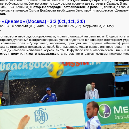
с петербуржским клубом волжане по ходу сезона провели две встречи в Самаре. В гру
мяч – 5:4. Конечно, «
Ротор-Волгоград» настраивается на реванш
, причем, в главн
том» матче команде Эмиля Джабарова необходимо было пройти московское «Динамо», 
нал.
Динамо» (Москва) - 3:2 (0:1, 1:1, 2:0)
ов, 13 – с пенальти (0:2). Жил, 15 (1:2). Шишин, 25 (2:2). Маурисиньо, 29 (3:2).
3.
го первого периода
осторожничали, играли с оглядкой на свои тылы. В одном из эп
 отразил дуплетный выстрел соперника, успев подняться
с песка при повторном уда
хозяевам поля
(Суперфинал, напомним, проходит на стадионе «Динамо») реал
ланга отправился подавать угловой. Все, наверное, ждали навеса или прострела, - 
ча, а
динамовец исполнил «сухой лист»!
В футболе как в классическом, так и в п
отор» получил «гол в раздевалку»
, а потому не в самом лучшем психологичес