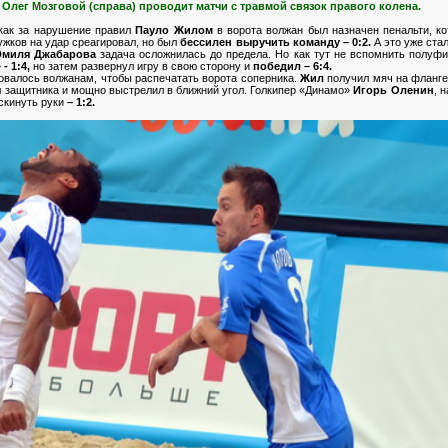
 Олег Мозговой (справа) проводит матчи с травмой связок правого колена.
ак за нарушение правил
Пауло Жилом
в ворота волжан был назначен пенальти, к
ужков на удар среагировал, но был
бессилен выручить команду – 0:2.
А это уже ста
миля Джабарова
задача осложнилась до предела. Но как тут не вспомнить полуфин
 1:4,
но затем развернул игру в свою сторону и
победил – 6:4.
овалось волжанам, чтобы распечатать ворота соперника.
Жил
получил мяч на фланге
л защитника и мощно выстрелил в ближний угол. Голкипер «Динамо»
Игорь Оленин
, 
скинуть руки
– 1:2.