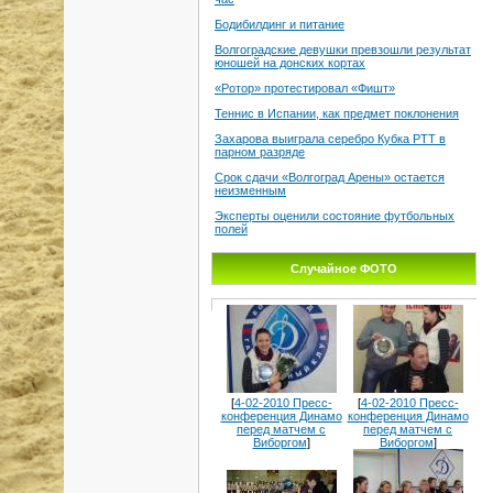
Бодибилдинг и питание
Волгоградские девушки превзошли результат
юношей на донских кортах
«Ротор» протестировал «Фишт»
Теннис в Испании, как предмет поклонения
Захарова выиграла серебро Кубка РТТ в
парном разряде
Срок сдачи «Волгоград Арены» остается
неизменным
Эксперты оценили состояние футбольных
полей
Случайное ФОТО
[
4-02-2010 Пресс-
[
4-02-2010 Пресс-
конференция Динамо
конференция Динамо
перед матчем с
перед матчем с
Виборгом
]
Виборгом
]