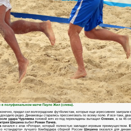
и в полуфинальном матче Пауло Жил (слева).
 конечно, придал сил волгоградским футболистам, которые еще агрессивнее заиграли 
доходило редко. Динамовцы старались прессинговать по всему полю. И все-таки, дваж
осле удара Чурляева
головой мяч из-под перекладины вытащил
Оленин
, а за 46 
итрия Шишина
выбил
Роман Пачев.
а
начался с атак «Ротора», который полностью завладел игровым преимуществом.
Е
со «стандарта» лучшего бомбардира сборной России
Шишина
оказался для динамо