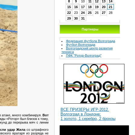
8
9
10
11
12
13
14
15
16
17
18
19
20
21
22
23
24
25
26
27
28
29
30
31
Партнеры
Федерация футбола Волгограда
Футбол Волгограда
Волгоградcкий центр развития
тенниса
ПФК "Ротор-Волгоград"
ВСЕ ПРИЗЕРЫ ИГР-2012.
Волгоград в Лондоне:
в атаке, много комбинируя.
Вот
1 золото, 1 серебро, 2 бронзы
ды «Ротор» был близок к тому,
секунд до перерыва мяч с линии
сли удар Жила
со штрафного
вского вратаря из разряда не