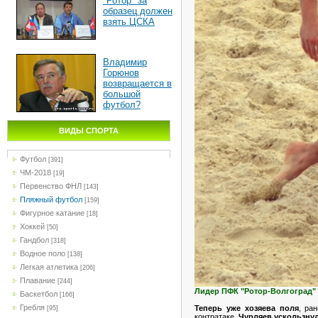
"Ротор" за
образец должен
взять ЦСКА
Владимир
Горюнов
возвращается в
большой
футбол?
ВИДЫ СПОРТА
Футбол
[391]
ЧМ-2018
[19]
Первенство ФНЛ
[143]
Пляжный футбол
[159]
Фигурное катание
[18]
Хоккей
[50]
Гандбол
[318]
Водное поло
[138]
Легкая атлетика
[206]
Плавание
[244]
Лидер ПФК "Ротор-Волгоград"
Баскетбол
[166]
Гребля
Теперь уже хозяева поля
, ра
[95]
контратаке.
Чурляев ускользну