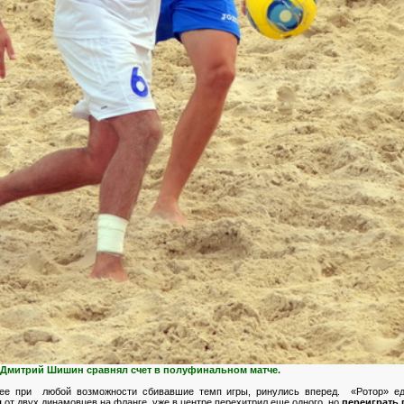
 Дмитрий Шишин сравнял счет в полуфинальном матче.
нее при любой возможности сбивавшие темп игры, ринулись вперед. «Ротор» ед
л
от двух динамовцев на фланге, уже в центре перехитрил еще одного, но
переиграть 