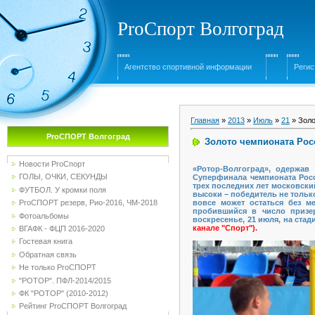
ProСпорт Волгоград
Агентство спортивной информации
Регис
Главная
»
2013
»
Июль
»
21
» Золо
ProСПОРТ Волгоград
Золото чемпионата Рос
Новости ProСпорт
«Ротор-Волгоград», одержав
ГОЛЫ, ОЧКИ, СЕКУНДЫ
Суперфинала чемпионата Росс
трех последних лет московски
ФУТБОЛ. У кромки поля
высоки – победитель не тольк
вовсе может остаться без ме
ProСПОРТ резерв, Рио-2016, ЧМ-2018
пробившийся в число призер
Фотоальбомы
воскресенье, 21 июля, на ста
канале "Спорт").
ВГАФК - ФЦП 2016-2020
Гостевая книга
Обратная связь
Не только ProСПОРТ
"РОТОР". ПФЛ-2014/2015
ФК "РОТОР" (2010-2012)
Рейтинг ProСПОРТ Волгоград