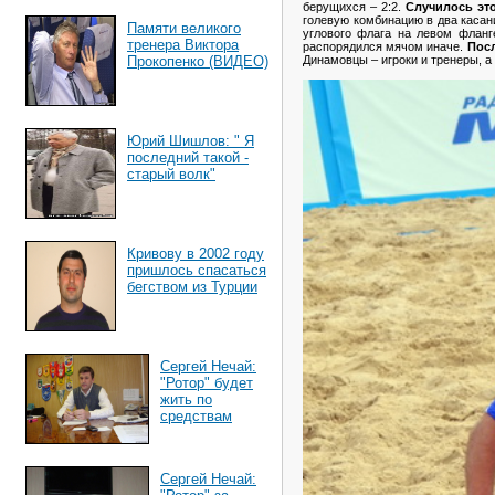
берущихся – 2:2.
Случилось это
голевую комбинацию в два касан
Памяти великого
углового флага на левом флан
тренера Виктора
распорядился мячом иначе.
Пос
Динамовцы – игроки и тренеры, а
Прокопенко (ВИДЕО)
Юрий Шишлов: " Я
последний такой -
старый волк"
Кривову в 2002 году
пришлось спасаться
бегством из Турции
Сергей Нечай:
"Ротор" будет
жить по
средствам
Сергей Нечай: