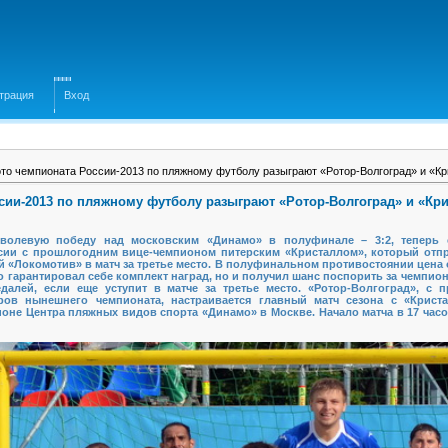
трация
Вход
то чемпионата России-2013 по пляжному футболу разыграют «Ротор-Волгоград» и «К
сии-2013 по пляжному футболу разыграют «Ротор-Волгоград» и «Кр
 волевую победу над московским «Динамо» в полуфинале – 3:2, теперь 
ии с прошлогодним вице-чемпионом питерским «Кристаллом», который отпр
й «Локомотив» в матч за третье место. В полуфинальном противостоянии цена
о гарантировал себе комплект наград, но и получил шанс поспорить за чемпион
далей, если еще уступит в матче за третье место. «Ротор-Волгоград», с 
ов нынешнего чемпионата, настраивается главный матч сезона с «Крист
дионе Центра пляжных видов спорта «Динамо» в Москве. Начало матча в 17 час