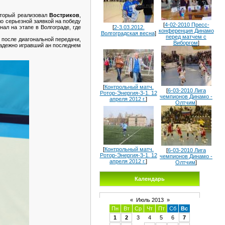
оторый реализовал
Востриков
,
ло серьезной заявкой на победу
[
4-02-2010 Пресс-
ал на этапе в Волгограде, где
[
2-3.03.2012.
конференция Динамо
Волгоградская весна
]
перед матчем с
 после диагональной передачи,
Виборгом
]
надежно игравший ан последнем
[
Контрольный матч.
[
6-03-2010 Лига
Ротор-Энергия-3-1. 12
чемпионов Динамо -
апреля 2012 г.
]
Олтчим
]
[
Контрольный матч.
[
6-03-2010 Лига
Ротор-Энергия-3-1. 12
чемпионов Динамо -
апреля 2012 г.
]
Олтчим
]
Календарь
«
Июль 2013
»
Пн
Вт
Ср
Чт
Пт
Сб
Вс
1
2
3
4
5
6
7