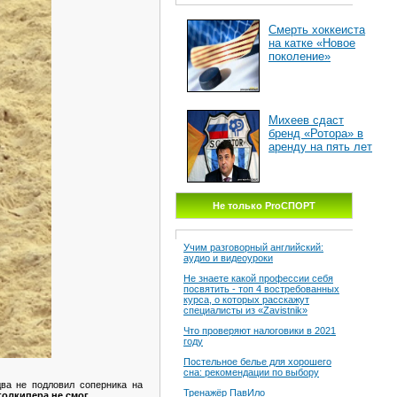
Смерть хоккеиста
на катке «Новое
поколение»
Михеев сдаст
бренд «Ротора» в
аренду на пять лет
Не только ProСПОРТ
Учим разговорный английский:
аудио и видеоуроки
Не знаете какой профессии себя
посвятить - топ 4 востребованных
курса, о которых расскажут
специалисты из «Zavistnik»
Что проверяют налоговики в 2021
году
Постельное белье для хорошего
сна: рекомендации по выбору
ва не подловил соперника на
Тренажёр ПавИло
голкипера не смог.