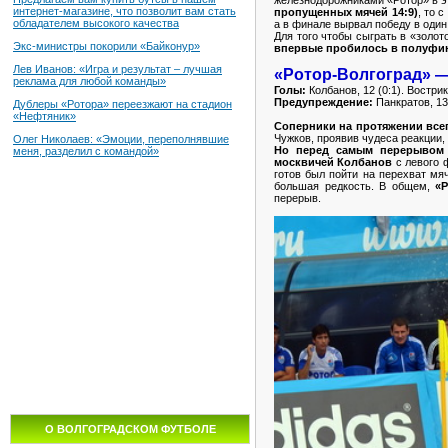
интернет-магазине, что позволит вам стать
пропущенных мячей 14:9)
, то 
обладателем высокого качества
а в финале вырвал победу в один 
Для того чтобы сыграть в «золо
Экс-министры покорили «Байконур»
впервые пробилось в полуфи
Лев Иванов: «Игра и результат – лучшая
«Ротор-Волгоград» — «
реклама для любой команды»
Голы:
Колбанов, 12 (0:1). Вострик
Предупреждение:
Панкратов, 1
Дублеры «Ротора» переезжают на стадион
«Нефтяник»
Соперники на протяжении все
Чужков, проявив чудеса реакции,
Олег Николаев: «Эмоции, переполнявшие
Но перед самым перерывом 
меня, разделил с командой»
москвичей Колбанов
с левого ф
готов был пойти на перехват мя
большая редкость. В общем,
«Р
перерыв.
О ВОЛГОГРАДСКОМ ФУТБОЛЕ