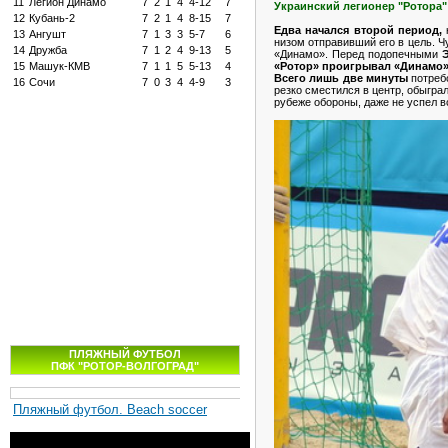
11
Легион Динамо
7
2
1
4
4-12
7
Украинский легионер "Ротора"
12
Кубань-2
7
2
1
4
8-15
7
Едва начался второй период,
к
13
Ангушт
7
1
3
3
5-7
6
низом отправивший его в цель. Ч
14
Дружба
7
1
2
4
9-13
5
«Динамо». Перед подопечными
Э
«Ротор» проигрывал «Динамо» -
15
Машук-КМВ
7
1
1
5
5-13
4
Всего лишь две минуты
потреб
16
Сочи
7
0
3
4
4-9
3
резко сместился в центр, обыгра
рубеже обороны, даже не успел в
ПЛЯЖНЫЙ ФУТБОЛ
ПФК "РОТОР-ВОЛГОГРАД"
Пляжный футбол. Beach soccer