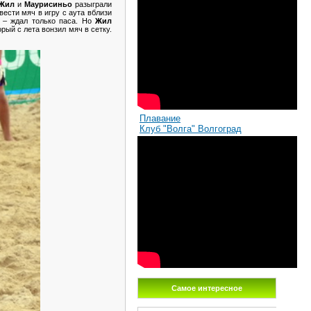
 Жил
и
Маурисиньо
разыграли
ести мяч в игру с аута вблизи
и – ждал только паса. Но
Жил
рый с лета вонзил мяч в сетку.
Плавание
Клуб "Волга" Волгоград
Самое интересное