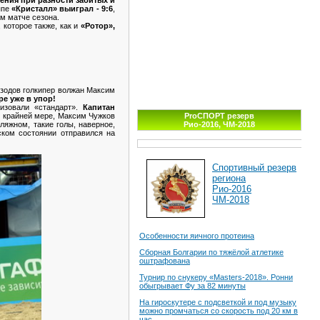
ппе
«Кристалл» выиграл - 9:6
,
ом матче сезона.
которое также, как и
«Ротор»,
изодов голкипер волжан Максим
ре уже в упор!
изовали «стандарт».
Капитан
по крайней мере, Максим Чужков
ProСПОРТ резерв
ляжном, такие голы, наверное,
Рио-2016, ЧМ-2018
ком состоянии отправился на
Спортивный резерв
региона
Рио-2016
ЧМ-2018
Особенности яичного протеина
Сборная Болгарии по тяжёлой атлетике
оштрафована
Турнир по снукеру «Masters-2018». Ронни
обыгрывает Фу за 82 минуты
На гироскутере с подсветкой и под музыку
можно промчаться со скорость под 20 км в
час