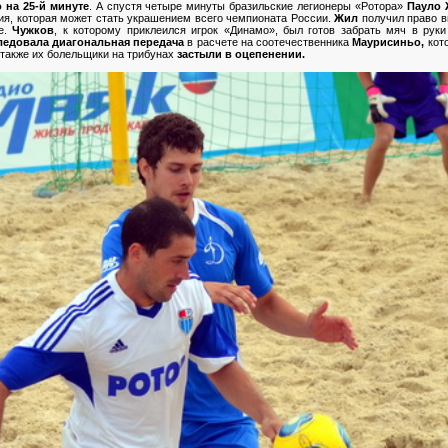
 на 25-й минуте
. А спустя четыре минуты бразильские легионеры «Ротора»
Пауло
ия, которая может стать украшением всего чемпионата России.
Жил
получил право вв
ге.
Чужков
, к которому приклеился игрок «Динамо», был готов забрать мяч в рук
ледовала диагональная передача
в расчете на соотечественника
Маурисиньо,
кото
 также их болельщики на трибунах
застыли в оцепенении.