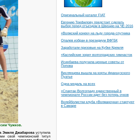
Оригинальный каталог FIAT
Евгению Трефилову предстоит сделать
выбор перед отъездом в Швецию на ЧЕ-2016
«Волжский конек» на льду города-спутника
Опалев избран в президиум ВФГБК
Заработали призовые на Кубке Кремля
«Каспийские зори» волгоградских гимнасток
Исинбаева получила ценные советы от
Попова
Вихлянцева вышла на корты французского
Пуатье
Одна медаль на всех
«Спартак-Волгоград» единственный в
чемпионате России идет без потерь очков
Волейболистки клуба «Волжаночка» стартуют
в Самаре
ксим Чужков.
а Эмиля Джабарова
уступила
ими свой чемпионский титул
ения при разности забитых и