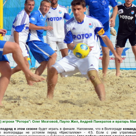
) игроки "Ротора": Олег Мозговой, Пауло Жил, Андрей Панкратов и вратарь Ма
 подряд в этом сезоне
будет играть в финале. Напомним, что в Волгограде
команд
е волгоградцы не устояли перед «Кристаллом» - 4:5. Если с уже утративш
том сезоне имеет положительный баланс встреч
(две победы против одного пораж