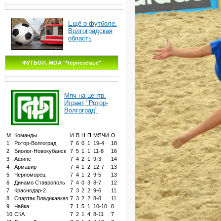
Ещё о футболе.
Волгоградская
область
ФУТБОЛ. МОА "Черноземье"
Мяч на центр.
Играет "Ротор-
Волгоград"
М
Команды
И
В
Н
П
МЯЧИ
О
1
Ротор-Волгоград
7
6
0
1
19-4
18
2
Биолог-Новокубанск
7
5
1
1
11-8
16
3
Афипс
7
4
2
1
9-3
14
4
Армавир
7
4
1
2
12-7
13
5
Черноморец
7
4
1
2
9-5
13
6
Динамо Ставрополь
7
4
0
3
8-7
12
7
Краснодар-2
7
3
2
2
9-6
11
8
Спартак Владикавказ
7
3
2
2
8-8
11
9
Чайка
7
1
5
1
10-10
8
10
СКА
7
2
1
4
8-11
7