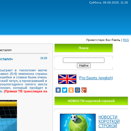
Суббота, 08.08.2026, 11:30
Приветствую Вас
Гость
|
RSS
Поиск
ристалл»
исталл»
13:23
сыграет в «золотом» матче
авил (5:4) чемпиона страны
 ошибки и ставки были очень
Pro-Sports (english)
ский титул, а проигравший и
прошлогоднего пятого места
аллом», который пройдет в
ов.
(Прямая ТВ трансляция на
НОВОСТИ короткой строкой
НОВОСТИ
КОРОТКОЙ
СТРОКОЙ